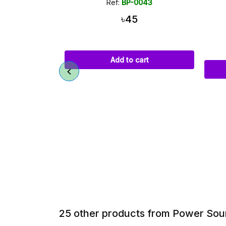
043
Ref:
BP-0050
৳52
art
Add to cart
25 other products from Power Sou