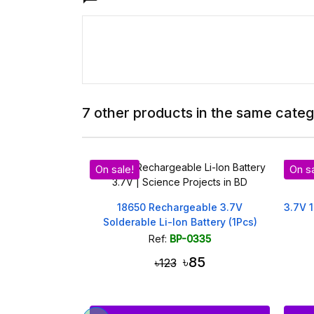
7 other products in the same categ
On sale!
Out 
able 3.7V
3.7V 18650 Button Top Li-ion Battery
3.7V
Battery (1Pcs)
335
Ref:
BP-0541
85
৳100
৳120