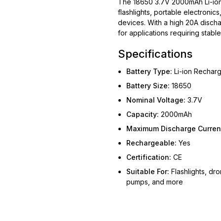
The 18650 3.7V 2000mAh Li-ion 
flashlights, portable electroni
devices. With a high 20A discha
for applications requiring stab
Specifications
Battery Type:
Li-ion Rechar
Battery Size:
18650
Nominal Voltage:
3.7V
Capacity:
2000mAh
Maximum Discharge Curren
Rechargeable:
Yes
Certification:
CE
Suitable For:
Flashlights, dro
pumps, and more