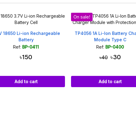
le!
56 1A Li-Ion Battery Charger
5V 70x70mm Mini Solar Pane
Module Type C
DIY Projects
Ref:
BP-0400
Ref:
BP-0422
৳30
৳250
৳40
Add to cart
Add to cart