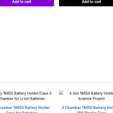
Add to cart
Add to cart
amber 18650 Battery Holder –
Dual Slot 3.7V Lithium Batt
ABS Plastic Case
Charger for 18650/AA/AA