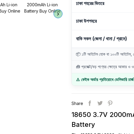
ঢাকা শহরের ভিতরে
ঢাকা উপশহরে
বাকি সকল (জেলা / থানা / গ্রামে)
📦 ১টি আইটেম হোক বা ১০০টি আইটেম, ডে
🧰 প্রজেক্ট/বড় পণ্যের ক্ষেত্রে আকার ও ওজ
⚠️ ফেইক অর্ডার প্রতিরোধে ডেলিভারি চার্
Share
18650 3.7V 2000mA
Battery