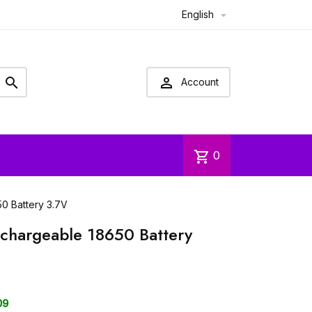
English



Account
shopping_cart
0
0 Battery 3.7V
chargeable 18650 Battery
09