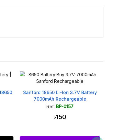
Out Of Stock
ttery
Sound Vision 3.7V 2000mAh 18650
18650 Rechar
Li-ion Battery - 1 Pc
Battery 
Ref:
BP-0532
Ref
৳220