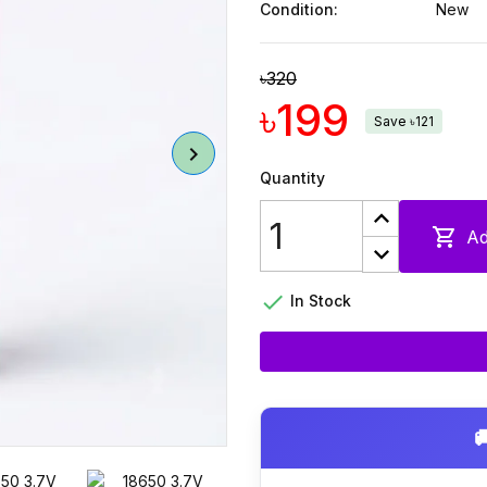
Condition:
New
৳320
৳199
Save ৳121
Quantity

Ad

In Stock
