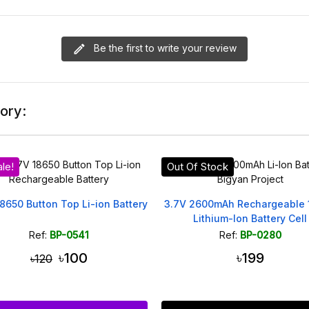
Be the first to write your review
ory:
Of Stock
 2600mAh Rechargeable 18650
Sanford 18650 Li-Ion 3.7V Ba
Lithium-Ion Battery Cell
7000mAh Rechargeable
Ref:
BP-0280
Ref:
BP-0157
৳199
৳150