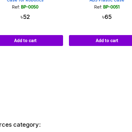
Ref:
BP-0051
Ref:
BP-0104
৳65
৳180
Add to cart
Add to cart
rces category: