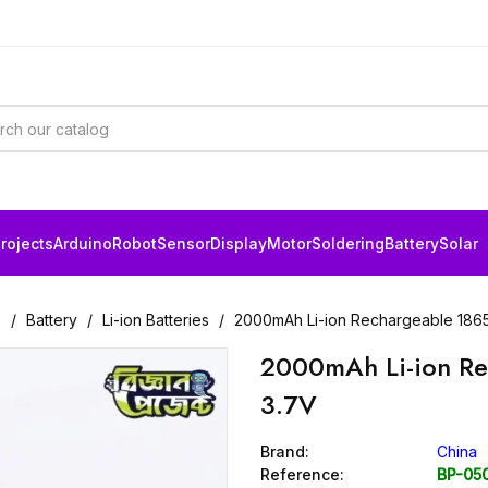
rojects
Arduino
Robot
Sensor
Display
Motor
Soldering
Battery
Solar
s
Battery
Li-ion Batteries
2000mAh Li-ion Rechargeable 1865
2000mAh Li-ion Re
3.7V
Brand:
China
Reference:
BP-05