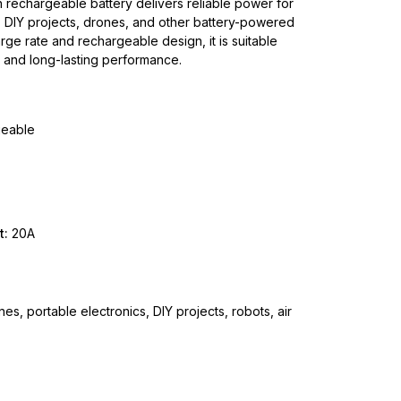
rechargeable battery delivers reliable power for
cs, DIY projects, drones, and other battery-powered
rge rate and rechargeable design, it is suitable
le and long-lasting performance.
geable
t:
20A
nes, portable electronics, DIY projects, robots, air