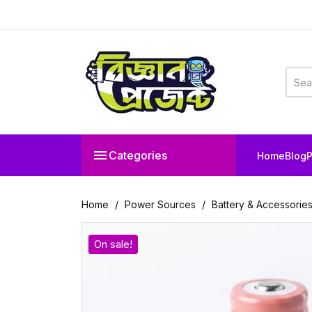

Categories
Home
Blog
P
Home
Power Sources
Battery & Accessorie
On sale!