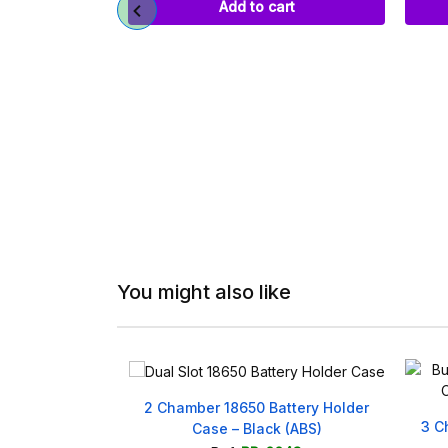
art
Add to cart
You might also like
attery Holder
3 Chamber 18650 Battery Holder
4 Ch
k (ABS)
Case for Robotics