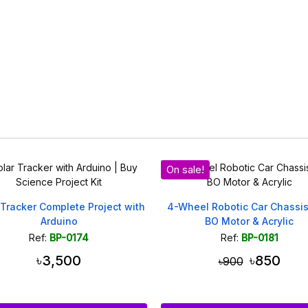
sale!
Wheel Robotic Car Chassis Kit –
Solar Tracker System with
BO Motor & Acrylic
Motor and Temperature S
Ref:
BP-0181
Ref:
BP-0237
৳850
৳4,800
৳900