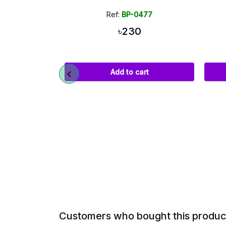
DIY Case
Ref:
BP-0477
Ref:
BP-0468
৳230
৳95
Add to cart
Add to cart
Customers who bought this product