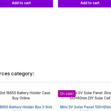
Add to cart
Add to cart
rces category:
On sale!
Mini 5V Solar Panel 100x60mm for
2V 160mA Mini Solar