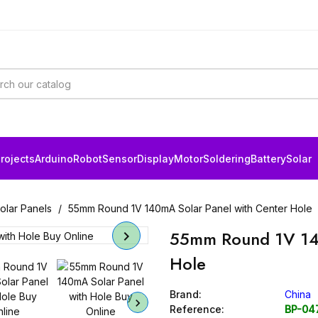
rojects
Arduino
Robot
Sensor
Display
Motor
Soldering
Battery
Solar
Solar Panels
55mm Round 1V 140mA Solar Panel with Center Hole
55mm Round 1V 140
Hole
Brand:
China
Reference:
BP-04