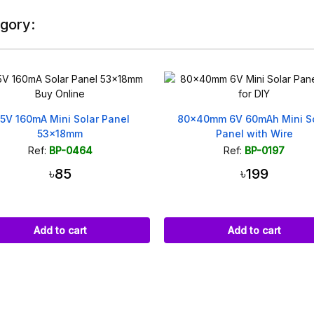
egory:
x40mm 6V 60mAh Mini Solar
60x60mm 5V 90mA Small S
Panel with Wire
Panel
Ref:
BP-0197
Ref:
BP-0473
৳199
৳190
Add to cart
Add to cart