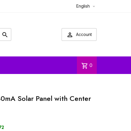
English



Account
shopping_cart
0
mA Solar Panel with Center
72