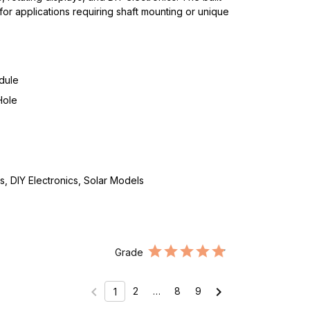
 for applications requiring shaft mounting or unique
dule
Hole
, DIY Electronics, Solar Models
Grade
chevron_left
chevron_right
2
…
8
9
1