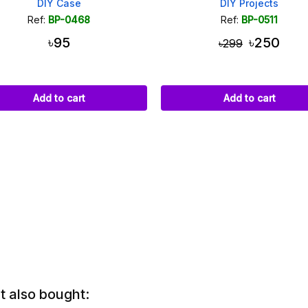
DIY Projects
Ref:
BP-0511
Ref:
BP-0
৳250
৳146
৳299
Add to cart
Add to c
 also bought: