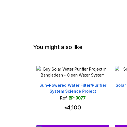
You might also like
On 
 Filter/Purifier
Solar Tracker Complete Project with
4-
ce Project
Arduino
-0077
Ref:
BP-0174
100
৳3,500