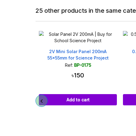
25 other products in the same cat
Panel 200mA
0.5V 160mA Mini Solar Panel
80
ence Project
53x18mm
0175
Ref:
BP-0464
0
৳85
cart
Add to cart