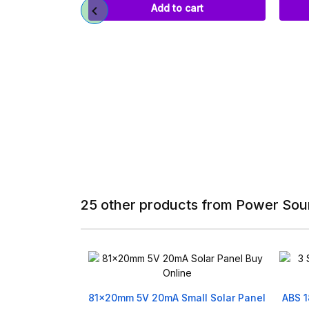
 cart
Add to cart
25 other products from Power Sou
 20mA Small Solar Panel
ABS 18650 Battery Holder Box 3 Slot