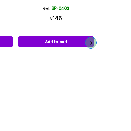
Down Module
463
Ref:
BP-0535
৳320
art
Add to cart