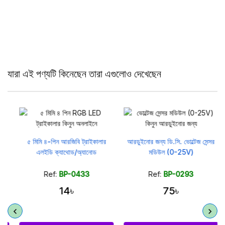
যারা এই পণ্যটি কিনেছেন তারা এগুলোও দেখেছেন
৫ মিমি ৪-পিন আরজিবি ট্রাইকালার
আরডুইনোর জন্য ডি.সি. ভোল্টেজ সেন্সর
এলইডি ক্যাথোড/অ্যানোড
মডিউল (0-25V)
Ref:
BP-0433
Ref:
BP-0293
14৳
75৳