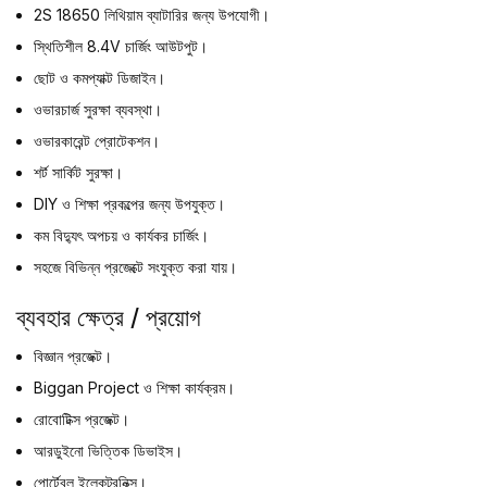
2S 18650 লিথিয়াম ব্যাটারির জন্য উপযোগী।
স্থিতিশীল 8.4V চার্জিং আউটপুট।
ছোট ও কমপ্যাক্ট ডিজাইন।
ওভারচার্জ সুরক্ষা ব্যবস্থা।
ওভারকারেন্ট প্রোটেকশন।
শর্ট সার্কিট সুরক্ষা।
DIY ও শিক্ষা প্রকল্পের জন্য উপযুক্ত।
কম বিদ্যুৎ অপচয় ও কার্যকর চার্জিং।
সহজে বিভিন্ন প্রজেক্টে সংযুক্ত করা যায়।
ব্যবহার ক্ষেত্র / প্রয়োগ
বিজ্ঞান প্রজেক্ট।
Biggan Project ও শিক্ষা কার্যক্রম।
রোবোটিক্স প্রজেক্ট।
আরডুইনো ভিত্তিক ডিভাইস।
পোর্টেবল ইলেকট্রনিক্স।