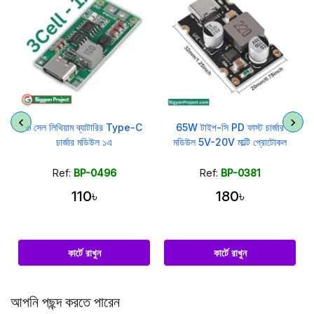
র
৩ সেল লিথিয়াম ব্যাটারির Type-C
65W টাইপ-সি PD ফাস্ট চার্জার
4
চার্জার মডিউল ১এ
মডিউল 5V-20V মাল্টি প্রোটোকল
Ref:
BP-0496
Ref:
BP-0381
110৳
180৳
কার্টে রাখুন
কার্টে রাখুন
আপনি পছন্দ করতে পারেন