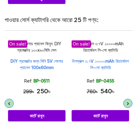
পাওয়ার সোর্স ক্যাটাগরি থেকে আরো 25 টি পণ্য:
On sale!
On sale!
DIY প্রজেক্টের জন্য মিনি 5V সোলার
বিগম্যাক্স ৩.৭V ১০০০০mAh রিচার্জেবল
প্যানেল 100x60mm
লি-পো ব্যাটারি
Ref:
BP-0511
Ref:
BP-0455
250৳
540৳
299৳
760৳
কার্টে রাখুন
কার্টে রাখুন