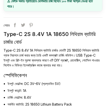
⚠️ ফেইক অর্ডার প্রতিরোধে ডেলিভারি চার্জ হিসেবে ১০০ টাকা অগ্রিম নেওয়া হতে
পারে।
শেয়ার
Type-C 2S 8.4V 1A 18650 লিথিয়াম ব্যাটারি
চার্জার বোর্ড
Type-C 2S 8.4V 1A লিথিয়াম ব্যাটারি চার্জার বোর্ডটি 2S 18650 লিথিয়াম ব্যাটারি
প্যাক নিরাপদে চার্জ করার জন্য তৈরি একটি কমপ্যাক্ট চার্জিং মডিউল। USB Type-C
ইনপুট এবং বিল্ট-ইন সুরক্ষা ব্যবস্থার কারণে এটি DIY প্রজেক্ট, রোবোটিক্স, পোর্টেবল পাওয়ার
সিস্টেম ও বিভিন্ন ইলেকট্রনিক্স কাজে ব্যবহার করা যায়।
স্পেসিফিকেশন
ইনপুট ভোল্টেজ:
DC 3V–6V (প্রস্তাবিত 5V)
ইনপুট কারেন্ট:
1A
চার্জিং ভোল্টেজ:
8.4V
সমর্থিত ব্যাটারি:
2S 18650 Lithium Battery Pack