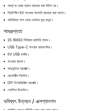
আর্দ্র বা ভেজা স্থানে ব্যবহার করা উচিত নয়।
স্থিতিশীল 5V পাওয়ার সাপ্লাই ব্যবহার করা ভালো।
অতিরিক্ত তাপ থেকে বোর্ডকে দূরে রাখুন।
সামঞ্জস্যতা
2S 18650 লিথিয়াম ব্যাটারি প্যাক।
USB Type-C পাওয়ার অ্যাডাপ্টার।
5V USB চার্জার।
পাওয়ার ব্যাংক।
আরডুইনো প্রজেক্ট।
রোবোটিক্স সিস্টেম।
DIY ইলেকট্রনিক্স প্রজেক্ট।
পোর্টেবল ডিভাইস।
ভবিষ্যৎ উন্নয়ন / এক্সপ্যানশন
ব্যাটারি লেভেল মনিটরিং যুক্ত করা যেতে পারে।