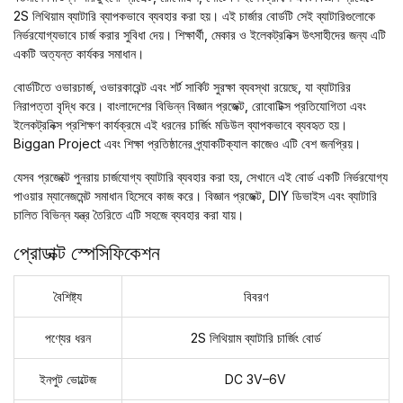
2S লিথিয়াম ব্যাটারি ব্যাপকভাবে ব্যবহার করা হয়। এই চার্জার বোর্ডটি সেই ব্যাটারিগুলোকে
নির্ভরযোগ্যভাবে চার্জ করার সুবিধা দেয়। শিক্ষার্থী, মেকার ও ইলেকট্রনিক্স উৎসাহীদের জন্য এটি
একটি অত্যন্ত কার্যকর সমাধান।
বোর্ডটিতে ওভারচার্জ, ওভারকারেন্ট এবং শর্ট সার্কিট সুরক্ষা ব্যবস্থা রয়েছে, যা ব্যাটারির
নিরাপত্তা বৃদ্ধি করে। বাংলাদেশের বিভিন্ন বিজ্ঞান প্রজেক্ট, রোবোটিক্স প্রতিযোগিতা এবং
ইলেকট্রনিক্স প্রশিক্ষণ কার্যক্রমে এই ধরনের চার্জিং মডিউল ব্যাপকভাবে ব্যবহৃত হয়।
Biggan Project এবং শিক্ষা প্রতিষ্ঠানের প্র্যাকটিক্যাল কাজেও এটি বেশ জনপ্রিয়।
যেসব প্রজেক্টে পুনরায় চার্জযোগ্য ব্যাটারি ব্যবহার করা হয়, সেখানে এই বোর্ড একটি নির্ভরযোগ্য
পাওয়ার ম্যানেজমেন্ট সমাধান হিসেবে কাজ করে। বিজ্ঞান প্রজেক্ট, DIY ডিভাইস এবং ব্যাটারি
চালিত বিভিন্ন যন্ত্র তৈরিতে এটি সহজে ব্যবহার করা যায়।
প্রোডাক্ট স্পেসিফিকেশন
বৈশিষ্ট্য
বিবরণ
পণ্যের ধরন
2S লিথিয়াম ব্যাটারি চার্জিং বোর্ড
ইনপুট ভোল্টেজ
DC 3V–6V