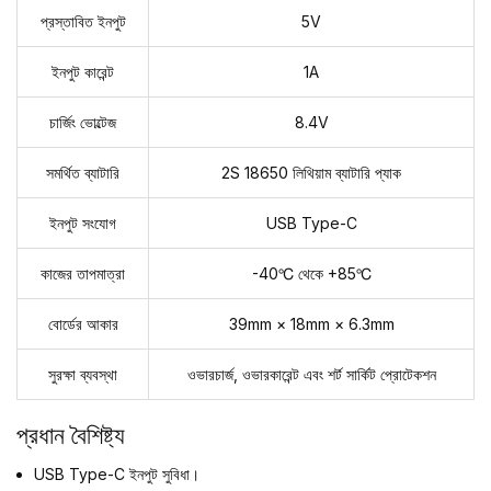
প্রস্তাবিত ইনপুট
5V
ইনপুট কারেন্ট
1A
চার্জিং ভোল্টেজ
8.4V
সমর্থিত ব্যাটারি
2S 18650 লিথিয়াম ব্যাটারি প্যাক
ইনপুট সংযোগ
USB Type-C
কাজের তাপমাত্রা
-40℃ থেকে +85℃
বোর্ডের আকার
39mm × 18mm × 6.3mm
সুরক্ষা ব্যবস্থা
ওভারচার্জ, ওভারকারেন্ট এবং শর্ট সার্কিট প্রোটেকশন
প্রধান বৈশিষ্ট্য
USB Type-C ইনপুট সুবিধা।