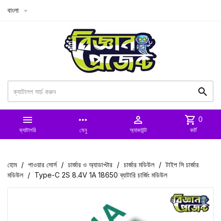
বাংলা



more_horiz

shopping_cart
0
ক্যাটাগরি
মেনু
অ্যাকাউন্ট
কার্ট
হোম
পাওয়ার সোর্স
চার্জার ও অ্যাডাপ্টার
চার্জার মডিউল
টাইপ সি চার্জার
মডিউল
Type-C 2S 8.4V 1A 18650 ব্যাটারি চার্জিং মডিউল