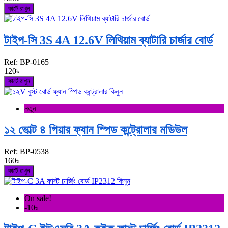
কার্টে রাখুন
টাইপ-সি 3S 4A 12.6V লিথিয়াম ব্যাটারি চার্জার বোর্ড
Ref:
BP-0165
120৳
কার্টে রাখুন
নতুন
১২ ভোল্ট ৪ গিয়ার ফ্যান স্পিড কন্ট্রোলার মডিউল
Ref:
BP-0538
160৳
কার্টে রাখুন
On sale!
-10৳