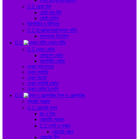
ফ্যান কন্ট্রোলার মডিউল


রোবট কিট
রোবট কার কিট
রোবট চেসিস
ট্রান্সমিটার ও রিসিভার


ইলেক্ট্রোমেকানিক্যাল পার্টস
সলেনয়েড ডিভাইস


ড্রোন পার্টস


ড্রোন মোটর
কোরলেস মোটর
ব্রাশবিহীন মোটর
ড্রোন প্রপেললার
ড্রোন ব্যাটারি
ড্রোন রিমোট
ড্রোন ব্যাটারি চার্জার
ড্রোন মোটর ইএসসি


টুলস ও এক্সেসরিজ
প্রজেক্ট সরঞ্জাম


সোল্ডারিং টুলস
রাং ও লিড
সোল্ডারিং আয়রন


পেস্ট ও ফ্লাক্স
সোল্ডারিং রজন
সোল্ডারিং টিপ