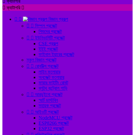

ক্যাটাগরি

ক্যাটাগরি



বিজ্ঞান প্রকল্প


সিম্পল প্রজেক্ট
শিশুদের প্রজেক্ট


ইউনিভার্সিটি প্রজেক্ট
CSE প্রকল্প
ইইই প্রজেক্ট
ফাইনাল ইয়ারের প্রজেক্ট
স্কুল বিজ্ঞান প্রজেক্ট


রোবটিক্স প্রজেক্ট
লাইন ফলোয়ার
অবজেক্ট ফলোয়ার
ফায়ার ফাইটিং রোবট
ব্লুটুথ কন্ট্রোল গাড়ি


আরডুইনো প্রজেক্ট
স্মার্ট ডাস্টবিন
সহায়ক প্রজেক্ট


আইওটি প্রজেক্ট
NodeMCU প্রজেক্ট
ESP8266 প্রজেক্ট
ESP32 প্রজেক্ট


পলিটেকনিক প্রজেক্ট