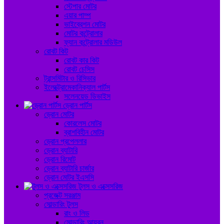
স্টেপার মোটর
এয়ার পাম্প
ভাইব্রেশন মোটর
মোটর কন্ট্রোলার
ফ্যান কন্ট্রোলার মডিউল
রোবট কিট
রোবট কার কিট
রোবট চেসিস
ট্রান্সমিটার ও রিসিভার
ইলেক্ট্রোমেকানিক্যাল পার্টস
সলেনয়েড ডিভাইস
ড্রোন পার্টস
ড্রোন মোটর
কোরলেস মোটর
ব্রাশবিহীন মোটর
ড্রোন প্রপেললার
ড্রোন ব্যাটারি
ড্রোন রিমোট
ড্রোন ব্যাটারি চার্জার
ড্রোন মোটর ইএসসি
টুলস ও এক্সেসরিজ
প্রজেক্ট সরঞ্জাম
সোল্ডারিং টুলস
রাং ও লিড
সোল্ডারিং আয়রন