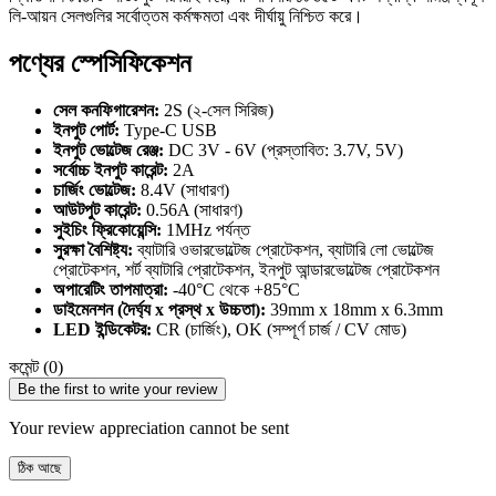
লি-আয়ন সেলগুলির সর্বোত্তম কর্মক্ষমতা এবং দীর্ঘায়ু নিশ্চিত করে।
পণ্যের স্পেসিফিকেশন
সেল কনফিগারেশন:
2S (২-সেল সিরিজ)
ইনপুট পোর্ট:
Type-C USB
ইনপুট ভোল্টেজ রেঞ্জ:
DC 3V - 6V (প্রস্তাবিত: 3.7V, 5V)
সর্বোচ্চ ইনপুট কারেন্ট:
2A
চার্জিং ভোল্টেজ:
8.4V (সাধারণ)
আউটপুট কারেন্ট:
0.56A (সাধারণ)
সুইচিং ফ্রিকোয়েন্সি:
1MHz পর্যন্ত
সুরক্ষা বৈশিষ্ট্য:
ব্যাটারি ওভারভোল্টেজ প্রোটেকশন, ব্যাটারি লো ভোল্টেজ
প্রোটেকশন, শর্ট ব্যাটারি প্রোটেকশন, ইনপুট আন্ডারভোল্টেজ প্রোটেকশন
অপারেটিং তাপমাত্রা:
-40°C থেকে +85°C
ডাইমেনশন (দৈর্ঘ্য x প্রস্থ x উচ্চতা):
39mm x 18mm x 6.3mm
LED ইন্ডিকেটর:
CR (চার্জিং), OK (সম্পূর্ণ চার্জ / CV মোড)
কমেন্ট (0)
Be the first to write your review
Your review appreciation cannot be sent
ঠিক আছে