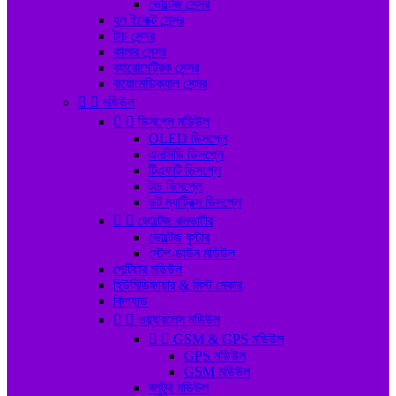
ভোল্টেজ সেন্সর
হল ইফেক্ট সেন্সর
টাচ সেন্সর
কালার সেন্সর
ব্যারোমেট্রিক সেন্সর
বায়োমেডিক্যাল সেন্সর


মডিউল


ডিসপ্লে মডিউল
OLED ডিসপ্লে
এলসিডি ডিসপ্লে
টিএফটি ডিসপ্লে
টাচ ডিসপ্লে
ডট ম্যাট্রিক্স ডিসপ্লে


ভোল্টেজ কনভার্টার
ভোল্টেজ বুস্টার
স্টেপ-ডাউন মডিউল
পেল্টিয়ার মডিউল
হিউমিডিফায়ার & মিস্ট মেকার
কিপ্যাড


ওয়্যারলেস মডিউল


GSM & GPS মডিউল
GPS মডিউল
GSM মডিউল
ব্লুটুথ মডিউল