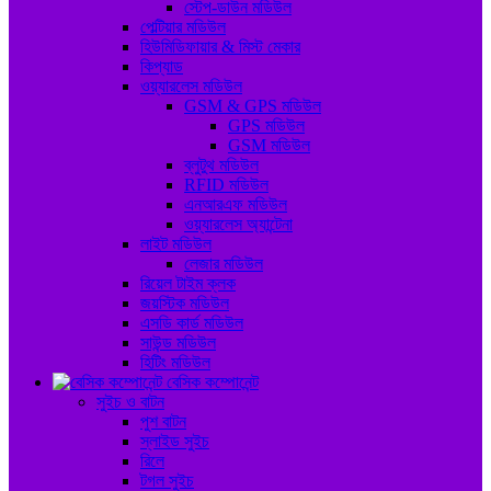
স্টেপ-ডাউন মডিউল
পেল্টিয়ার মডিউল
হিউমিডিফায়ার & মিস্ট মেকার
কিপ্যাড
ওয়্যারলেস মডিউল
GSM & GPS মডিউল
GPS মডিউল
GSM মডিউল
ব্লুটুথ মডিউল
RFID মডিউল
এনআরএফ মডিউল
ওয়্যারলেস অ্যান্টেনা
লাইট মডিউল
লেজার মডিউল
রিয়েল টাইম ক্লক
জয়স্টিক মডিউল
এসডি কার্ড মডিউল
সাউন্ড মডিউল
হিটিং মডিউল
বেসিক কম্পোনেন্ট
সুইচ ও বাটন
পুশ বাটন
স্লাইড সুইচ
রিলে
টগল সুইচ