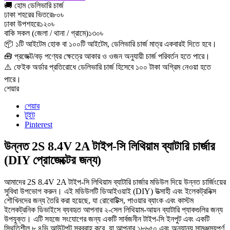
🚚 হোম ডেলিভারি চার্জ
ঢাকা শহরের ভিতরে
৮০৳
ঢাকা উপশহরে
১২০৳
বাকি সকল (জেলা / থানা / গ্রামে)
১৩০৳
📦 ১টি আইটেম হোক বা ১০০টি আইটেম, ডেলিভারি চার্জ মাত্র একবারই দিতে হবে।
🧰 প্রজেক্ট/বড় পণ্যের ক্ষেত্রে আকার ও ওজন অনুযায়ী চার্জ পরিবর্তন হতে পারে।
⚠️ ফেইক অর্ডার প্রতিরোধে ডেলিভারি চার্জ হিসেবে ১০০ টাকা অগ্রিম নেওয়া হতে
পারে।
শেয়ার
শেয়ার
টুইট
Pinterest
উন্নত 2S 8.4V 2A টাইপ-সি লিথিয়াম ব্যাটারি চার্জার
(DIY প্রোজেক্টের জন্য)
আমাদের 2S 8.4V 2A টাইপ-সি লিথিয়াম ব্যাটারি চার্জার মডিউল দিয়ে উন্নত চার্জিংয়ের
সুবিধা উপভোগ করুন। এই মডিউলটি ডিআইওয়াই (DIY) উত্সাহী এবং ইলেকট্রনিক্স
শৌখিনদের জন্য তৈরি করা হয়েছে, যা রোবোটিক্স, পাওয়ার ব্যাংক এবং কাস্টম
ইলেকট্রনিক ডিভাইসে ব্যবহৃত আপনার ২-সেল লিথিয়াম-আয়ন ব্যাটারি প্যাকগুলির জন্য
উপযুক্ত। এটি সহজে সংযোগের জন্য একটি সার্বজনীন টাইপ-সি ইনপুট এবং একটি
স্থিতিশীল ৮.৪ভি আউটপুট সরবরাহ করে, যা আপনার ১৮৬৫০ এবং অন্যান্য সামঞ্জস্যপূর্ণ