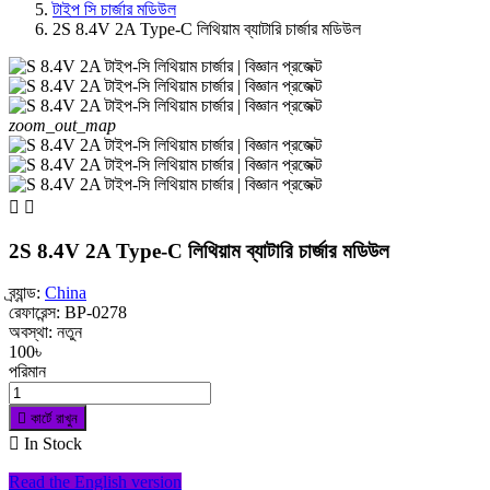
টাইপ সি চার্জার মডিউল
2S 8.4V 2A Type-C লিথিয়াম ব্যাটারি চার্জার মডিউল
zoom_out_map


2S 8.4V 2A Type-C লিথিয়াম ব্যাটারি চার্জার মডিউল
ব্র্যান্ড:
China
রেফারেন্স:
BP-0278
অবস্থা:
নতুন
100৳
পরিমান

কার্টে রাখুন

In Stock
Read the English version