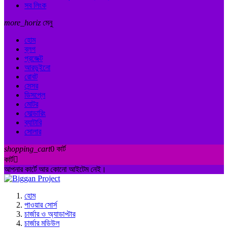
সব লিংক
more_horiz
মেনু
হোম
ব্লগ
প্রজেক্ট
আরডুইনো
রোবট
সেন্সর
ডিসপ্লে
মোটর
সোল্ডারিং
ব্যাটারি
সোলার
shopping_cart
0
কার্ট
কার্ট

আপনার কার্টে আর কোনো আইটেম নেই।
হোম
পাওয়ার সোর্স
চার্জার ও অ্যাডাপ্টার
চার্জার মডিউল