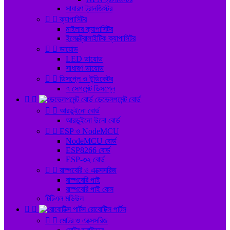
সাধারণ ট্রানজিস্টর


ক্যাপাসিটর
মাইলার ক্যাপাসিটর
ইলেক্ট্রোলাইটিক ক্যাপাসিটর


ডায়োড
LED ডায়োড
সাধারণ ডায়োড


ডিসপ্লে ও ইন্ডিকেটর
৭ সেগমেন্ট ডিসপ্লে


ডেভেলপমেন্ট বোর্ড


আরডুইনো বোর্ড
আরডুইনো উনো বোর্ড


ESP ও NodeMCU
NodeMCU বোর্ড
ESP8266 বোর্ড
ESP-৩২ বোর্ড


রাস্পবেরি ও এক্সেসরিজ
রাস্পবেরি পাই
রাস্পবেরি পাই কেস
টিটিএল মডিউল


রোবোটিক্স পার্টস


মোটর ও এক্সেসরিজ