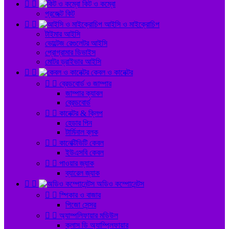


কিট ও কম্বো
প্রজেক্ট কিট


আইসি ও মাইক্রোচিপ
টাইমার আইসি
ভোল্টেজ রেগুলেটর আইসি
প্রোগ্রামার ডিভাইস
মোটর ড্রাইভার আইসি


কেবল ও কানেক্টর


ব্রেডবোর্ড ও জাম্পার
জাম্পার ক্যাবল
ব্রেডবোর্ড


কানেক্টর & ক্লিপ
হেডার পিন
টার্মিনাল ব্লক


কানেক্টিভিটি কেবল
ইউএসবি কেবল


পাওয়ার জ্যাক
ব্যারেল জ্যাক


অডিও কম্পোনেন্টস


স্পিকার ও বাজার
পিজো সেন্সর


অ্যাম্পলিফায়ার মডিউল
ক্লাস ডি অ্যাম্প্লিফায়ার