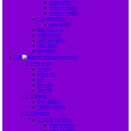
RFID মডিউল
এনআরএফ মডিউল
ওয়্যারলেস অ্যান্টেনা


লাইট মডিউল
লেজার মডিউল
রিয়েল টাইম ক্লক
জয়স্টিক মডিউল
এসডি কার্ড মডিউল
সাউন্ড মডিউল
হিটিং মডিউল


বেসিক কম্পোনেন্ট


সুইচ ও বাটন
পুশ বাটন
স্লাইড সুইচ
রিলে
টগল সুইচ
রকার সুইচ


রেজিস্টর
স্থির রেজিস্টর
ভেরিয়েবল রেজিস্টর


ট্রানজিস্টর


BJT ট্রানজিস্টর
PNP ট্রানজিস্টর
NPN ট্রানজিস্টর