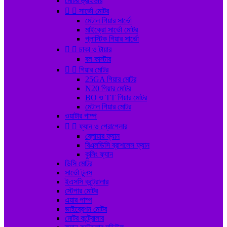
মোটর ড্রাইভার


সার্ভো মোটর
মেটাল গিয়ার সার্ভো
মাইক্রো সার্ভো মোটর
প্লাস্টিক গিয়ার সার্ভো


চাকা ও টায়ার
বল কাস্টার


গিয়ার মোটর
25GA গিয়ার মোটর
N20 গিয়ার মোটর
BO ও TT গিয়ার মোটর
মেটাল গিয়ার মোটর
ওয়াটার পাম্প


ফ্যান ও প্রোপেলার
ব্লোয়ার ফ্যান
বিএলডিসি ব্রাশলেস ফ্যান
কুলিং ফ্যান
ডিসি মোটর
সার্ভো টুলস
ইএসসি কন্ট্রোলার
স্টেপার মোটর
এয়ার পাম্প
ভাইব্রেশন মোটর
মোটর কন্ট্রোলার