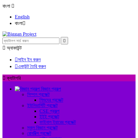
বাংলা

English
বাংলা



অ্যাকাউন্ট

সাইন ইন করুন

একাউন্ট তৈরি করুন

ক্যাটাগরি
বিজ্ঞান প্রকল্প
সিম্পল প্রজেক্ট
শিশুদের প্রজেক্ট
ইউনিভার্সিটি প্রজেক্ট
CSE প্রকল্প
ইইই প্রজেক্ট
ফাইনাল ইয়ারের প্রজেক্ট
স্কুল বিজ্ঞান প্রজেক্ট
রোবটিক্স প্রজেক্ট