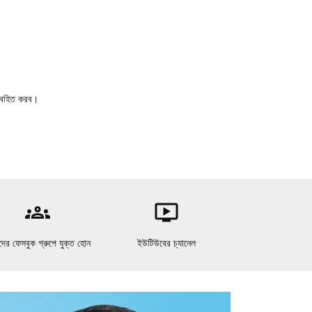
 অবহিত করব।
groups
ondemand_video
ের ফেসবুক গ্রুপে যুক্ত হোন
ইউটিউবের চ্যানেল