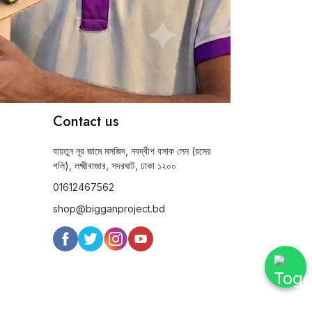
Contact us
বায়তুন নূর জামে মসজিদ, নবদ্বীপ বসাক লেন (রসের
গলি), লক্ষ্মীবাজার, সদরঘাট, ঢাকা ১২০০
01612467562
shop@bigganproject.bd