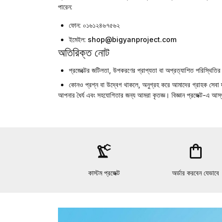
পারেন:
ফোন:
০১৬১২৪৬৭৫৬২
ইমেইল:
shop@bigyanproject.com
অতিরিক্ত নোট
প্রজেক্টের জটিলতা, উপকরণের প্রাপ্যতা বা অপ্রত্যাশিত পরিস্থি
কোনও প্রশ্ন বা উদ্বেগ থাকলে, অনুগ্রহ করে আমাদের গ্রাহক সেব
আপনার ধৈর্য এবং সহযোগিতার জন্য আমরা কৃতজ্ঞ।
বিজ্ঞান প্রজেক্ট
-এ আস্থ
precision_manufacturing
shopping_bag
কাস্টম প্রজেক্ট
অর্ডার করবেন যেভাবে