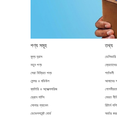
পণ্য সমূহ
তথ্য
মূল্য হ্রাস
ডেলিভারি
নতুন পণ্য
ক্রেতাদে
সেরা বিক্রিত পন্য
শর্তাবলী
সেন্সর ও মডিউল
আমাদের সম
ব্যাটারি ও আ্যক্সেসরিজ
গোপনীয়তা
ড্রোন পার্টস
ফেরত নীত
সোলার প্যানেল
রিটার্ন পল
ডেভেলপমেন্ট বোর্ড
অর্ডার কর