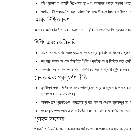
যদি প্রজেক্ট বা পণ্যটি প্রি-মেড হয় এবং আমাদের গুদামে উপলব্ধ থাক
কাস্টম-বিল্ট প্রজেক্টের জন্য ডেলিভারির সময়সীমা
সর্বোচ্চ ৭ কর্মদিবস
, 
অর্ডার নিশ্চিতকরণ
আপনার অর্ডার নিশ্চিত করার জন্য,
৳৫০০
বুকিং কনফার্মেশন ফি প্রদান করত
শিপিং এবং ডেলিভারি
আমরা বাংলাদেশের সকল অঞ্চলে নির্ভরযোগ্য কুরিয়ার সার্ভিসের মাধ্যম
আপনার অবস্থান এবং নির্বাচিত শিপিং পদ্ধতির উপর ভিত্তি করে ডেলি
আপনার অর্ডার শিপ করার পর, আপনি ডেলিভারি স্ট্যাটাস ট্র্যাক করার জ
ফেরত এবং প্রত্যর্পণ নীতি
ত্রুটিপূর্ণ পণ্য, শিপিংয়ের সময় ক্ষতিগ্রস্ত পণ্য বা ভুল পণ্য পা
প্রমাণ প্রদান করতে হবে।
কাস্টম-বিল্ট প্রজেক্টগুলি
ফেরতযোগ্য নয়
, যদি না সেগুলি ত্রুটিপূর্ণ হয়
ফেরতকৃত পণ্য পেয়ে এবং পরিদর্শন করার পর আমরা
৭ কর্মদিবসের
মধ্য
গ্রাহক সহায়তা
প্রজেক্ট ডেলিভারির পর
এক সপ্তাহ
পর্যন্ত আমরা গ্রাহক সহায়তা প্রদা