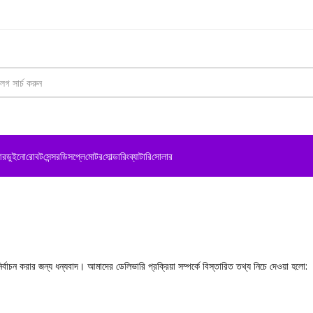
রডুইনো
রোবট
সেন্সর
ডিসপ্লে
মোটর
সোল্ডারিং
ব্যাটারি
সোলার
র্বাচন করার জন্য ধন্যবাদ। আমাদের ডেলিভারি প্রক্রিয়া সম্পর্কে বিস্তারিত তথ্য নিচে দেওয়া হলো: