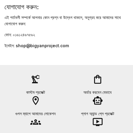
যোগাযোগ করুন:
এই শর্তাবলী সম্পর্কে আপনার কোন প্রশ্ন বা উদ্বেগ থাকলে, অনুগ্রহ করে আমাদের সাথে
যোগাযোগ করুন:
ফোন:
০১৬১২৪৬৭৫৬২
ইমেইল:
shop@bigyanproject.com
precision_manufacturing
shopping_bag
কাস্টম প্রজেক্ট
অর্ডার করবেন যেভাবে
location_on
smart_toy
গুগল ম্যাপে আমাদের লোকেশন
প্লাগ অ্যান্ড প্লে প্রজেক্ট
groups
ondemand_video