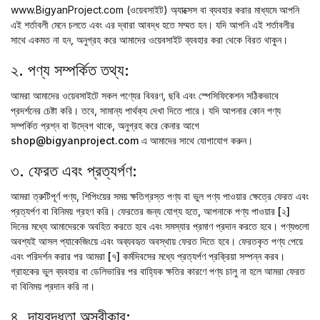
www.BigyanProject.com (ওয়েবসাইট) অ্যাক্সেস বা ব্যবহার করার মাধ্যমে আপনি
এই শর্তাবলী মেনে চলতে এবং এর দ্বারা আবদ্ধ হতে সম্মত হন। যদি আপনি এই শর্তাবলীর
সাথে একমত না হন, অনুগ্রহ করে আমাদের ওয়েবসাইট ব্যবহার করা থেকে বিরত থাকুন।
২. পণ্য সম্পর্কিত তথ্য:
আমরা আমাদের ওয়েবসাইটে সকল পণ্যের বিবরণ, ছবি এবং স্পেসিফিকেশন সঠিকভাবে
প্রদর্শনের চেষ্টা করি। তবে, সামান্য পার্থক্য দেখা দিতে পারে। যদি আপনার কোন পণ্য
সম্পর্কিত প্রশ্ন বা উদ্বেগ থাকে, অনুগ্রহ করে কেনার আগে
shop@bigyanproject.com
এ আমাদের সাথে যোগাযোগ করুন।
৩. ফেরত এবং প্রত্যর্পণ:
আমরা ত্রুটিপূর্ণ পণ্য, শিপিংয়ের সময় ক্ষতিগ্রস্ত পণ্য বা ভুল পণ্য পাওয়ার ক্ষেত্রে ফেরত এবং
প্রত্যর্পণ বা বিনিময় গ্রহণ করি। ফেরতের জন্য যোগ্য হতে, আপনাকে পণ্য পাওয়ার
[২]
দিনের
মধ্যে আমাদেরকে অবহিত করতে হবে এবং সমস্যার প্রমাণ প্রদান করতে হবে। পণ্যগুলো
অবশ্যই আসল প্যাকেজিংয়ে এবং অব্যবহৃত অবস্থায় ফেরত দিতে হবে। ফেরতকৃত পণ্য পেয়ে
এবং পরিদর্শন করার পর আমরা
[৭] কর্মদিবসের
মধ্যে প্রত্যর্পণ প্রক্রিয়া সম্পন্ন করব।
গ্রাহকের ভুল ব্যবহার বা ডেলিভারির পর বাহ্যিক ক্ষতির কারণে পণ্য চালু না হলে আমরা ফেরত
বা বিনিময় প্রদান করি না।
৪. দায়বদ্ধতা অস্বীকার: