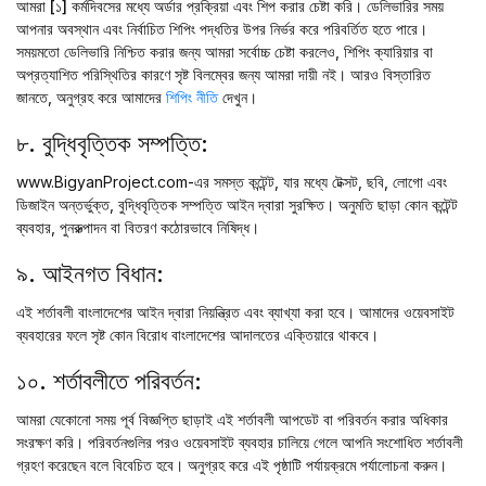
আমরা
[১] কর্মদিবসের
মধ্যে অর্ডার প্রক্রিয়া এবং শিপ করার চেষ্টা করি। ডেলিভারির সময়
আপনার অবস্থান এবং নির্বাচিত শিপিং পদ্ধতির উপর নির্ভর করে পরিবর্তিত হতে পারে।
সময়মতো ডেলিভারি নিশ্চিত করার জন্য আমরা সর্বোচ্চ চেষ্টা করলেও, শিপিং ক্যারিয়ার বা
অপ্রত্যাশিত পরিস্থিতির কারণে সৃষ্ট বিলম্বের জন্য আমরা দায়ী নই। আরও বিস্তারিত
জানতে, অনুগ্রহ করে আমাদের
শিপিং নীতি
দেখুন।
৮. বুদ্ধিবৃত্তিক সম্পত্তি:
www.BigyanProject.com-এর সমস্ত কন্টেন্ট, যার মধ্যে টেক্সট, ছবি, লোগো এবং
ডিজাইন অন্তর্ভুক্ত, বুদ্ধিবৃত্তিক সম্পত্তি আইন দ্বারা সুরক্ষিত। অনুমতি ছাড়া কোন কন্টেন্ট
ব্যবহার, পুনরুত্পাদন বা বিতরণ কঠোরভাবে নিষিদ্ধ।
৯. আইনগত বিধান:
এই শর্তাবলী বাংলাদেশের আইন দ্বারা নিয়ন্ত্রিত এবং ব্যাখ্যা করা হবে। আমাদের ওয়েবসাইট
ব্যবহারের ফলে সৃষ্ট কোন বিরোধ বাংলাদেশের আদালতের এক্তিয়ারে থাকবে।
১০. শর্তাবলীতে পরিবর্তন:
আমরা যেকোনো সময় পূর্ব বিজ্ঞপ্তি ছাড়াই এই শর্তাবলী আপডেট বা পরিবর্তন করার অধিকার
সংরক্ষণ করি। পরিবর্তনগুলির পরও ওয়েবসাইট ব্যবহার চালিয়ে গেলে আপনি সংশোধিত শর্তাবলী
গ্রহণ করেছেন বলে বিবেচিত হবে। অনুগ্রহ করে এই পৃষ্ঠাটি পর্যায়ক্রমে পর্যালোচনা করুন।