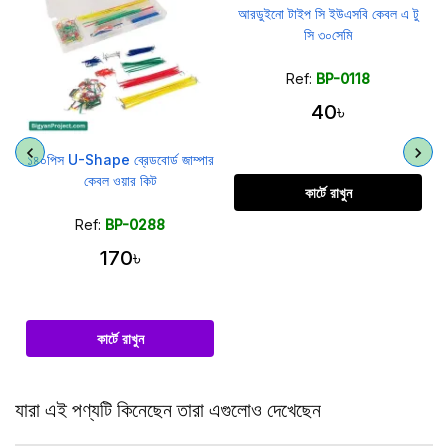
র
আরডুইনো টাইপ সি ইউএসবি কেবল এ টু
সি ৩০সেমি
Ref:
BP-0118
40৳
১৪০পিস U-Shape ব্রেডবোর্ড জাম্পার
কেবল ওয়ার কিট
কার্টে রাখুন
Ref:
BP-0288
170৳
কার্টে রাখুন
যারা এই পণ্যটি কিনেছেন তারা এগুলোও দেখেছেন