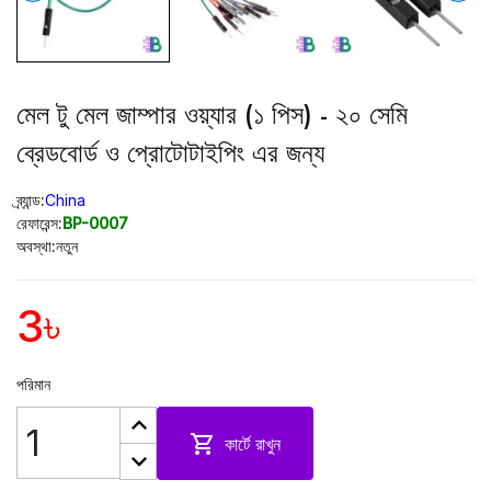
মেল টু মেল জাম্পার ওয়্যার (১ পিস) - ২০ সেমি
ব্রেডবোর্ড ও প্রোটোটাইপিং এর জন্য
ব্র্যান্ড:
China
রেফারেন্স:
BP-0007
অবস্থা:
নতুন
3৳
পরিমান

কার্টে রাখুন