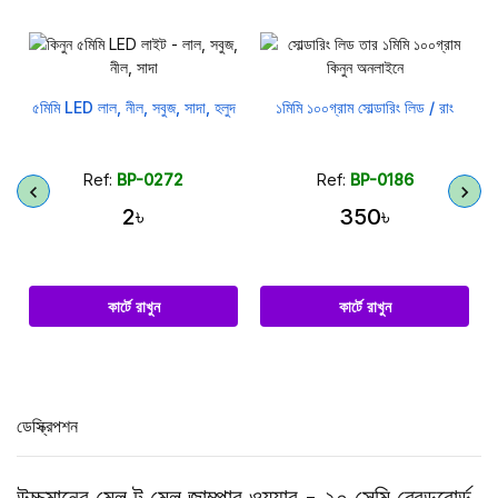
ড
৫মিমি LED লাল, নীল, সবুজ, সাদা, হলুদ
১মিমি ১০০গ্রাম সোল্ডারিং লিড / রাং
Ref:
BP-0272
Ref:
BP-0186
2৳
350৳
কার্টে রাখুন
কার্টে রাখুন
ডেস্ক্রিপশন
উচ্চমানের মেল টু মেল জাম্পার ওয়্যার - ২০ সেমি ব্রেডবোর্ড