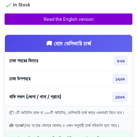

In Stock
Read the English version
🚚 হোম ডেলিভারি চার্জ
ঢাকা শহরের ভিতরে
৮০৳
ঢাকা উপশহরে
১২০৳
বাকি সকল (জেলা / থানা / গ্রামে)
১৩০৳
📦 ১টি আইটেম হোক বা ১০০টি আইটেম, ডেলিভারি চার্জ মাত্র একবারই দিতে হবে।
🧰 প্রজেক্ট/বড় পণ্যের ক্ষেত্রে আকার ও ওজন অনুযায়ী চার্জ পরিবর্তন হতে পারে।