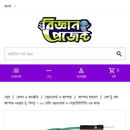
বাংলা



more_horiz

shopping_cart
0
ক্যাটাগরি
মেনু
অ্যাকাউন্ট
কার্ট
হোম
কেবল ও কানেক্টর
ব্রেডবোর্ড ও জাম্পার
জাম্পার ক্যাবল
মেল টু মেল
জাম্পার ওয়্যার (১ পিস) - ২০ সেমি ব্রেডবোর্ড ও প্রোটোটাইপিং এর জন্য