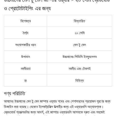
ও প্রোটোটাইপিং এর জন্য
বিশেষত্ব
বিস্তারিত
দৈর্ঘ্য
২০ সেমি
সংযোগকারীর ধরন
মেল টু মেল
উপাদান
উচ্চমানের পিভিসি ইনস্যুলেশন
নমনীয়তা
নমনীয় এবং টেকসই
রং
বিভিন্ন
পণ্য পরিচিতি
আমাদের উচ্চমানের মেল টু মেল জাম্পার ওয়্যার শখের এবং পেশাদারদের প্রয়োজন পূরণের জন্য
ডিজাইন করা হয়েছে। যেকোন ইলেকট্রনিক্স উত্সাহীর জন্য এই ওয়্যারগুলি অত্যাবশ্যক।
ব্রেডবোর্ড প্রকল্পগুলির জন্য আদর্শ, এই জাম্পার ওয়্যারগুলি আপনাকে দ্রুত এবং সহজেই