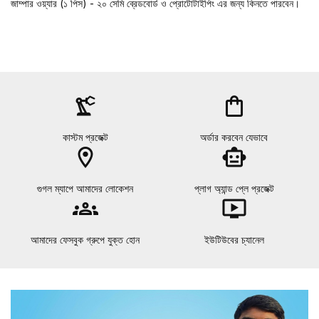
জাম্পার ওয়্যার (১ পিস) - ২০ সেমি ব্রেডবোর্ড ও প্রোটোটাইপিং এর জন্য কিনতে পারবেন।
precision_manufacturing
shopping_bag
কাস্টম প্রজেক্ট
অর্ডার করবেন যেভাবে
location_on
smart_toy
গুগল ম্যাপে আমাদের লোকেশন
প্লাগ অ্যান্ড প্লে প্রজেক্ট
groups
ondemand_video
আমাদের ফেসবুক গ্রুপে যুক্ত হোন
ইউটিউবের চ্যানেল