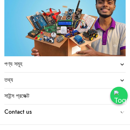
পণ্য সমূহ

তথ্য

সাইন্স প্রজেক্ট

Contact us
