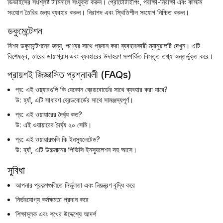
ডিভাইসের সংশ্লিষ্ট টার্মিনালে সংযুক্ত করুন। প্রোটোটাইপিং, পরীক্ষা-নিরীক্ষা এবং কাস্টম
সংযোগ তৈরির জন্য ব্যবহার করুন। নিরাপদ এবং স্থিতিশীল সংযোগ নিশ্চিত করুন।
ডকুমেন্টেশন
বিশদ ডকুমেন্টেশনের জন্য, পণ্যের সাথে প্রদান করা ব্যবহারকারী ম্যানুয়ালটি দেখুন। এটি
বিশেষত্ব, তারের ডায়াগ্রাম এবং ব্যবহারের উদাহরণ সম্পর্কিত বিস্তৃত তথ্য অন্তর্ভুক্ত করে।
প্রায়শই জিজ্ঞাসিত প্রশ্নাবলী (FAQs)
প্র:
এই ওয়্যারগুলি কি যেকোন ব্রেডবোর্ডের সাথে ব্যবহার করা যাবে?
উ:
হ্যাঁ, এটি সাধারণ ব্রেডবোর্ডের সাথে সামঞ্জস্যপূর্ণ।
প্র:
এই ওয়ায়ারের দৈর্ঘ্য কত?
উ:
এই ওয়ায়ারের দৈর্ঘ্য ২০ সেমি।
প্র:
এই ওয়ায়ারগুলি কি ইনস্যুলেটেড?
উ:
হ্যাঁ, এটি উচ্চমানের পিভিসি ইনস্যুলেশন সহ আসে।
সুবিধা
আপনার প্রকল্পগুলিতে নির্ভুলতা এবং নিয়ন্ত্রণ বৃদ্ধি করে
নির্ভরযোগ্য কর্মক্ষমতা প্রদান করে
শিক্ষামূলক এবং শখের উদ্দেশ্যে আদর্শ