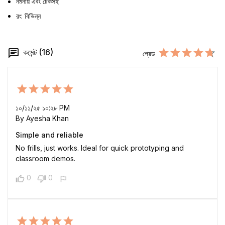
নমনীয় এবং টেকসই
রং: বিভিন্ন
কমেন্ট (16)
গ্রেড
১০/১১/২৫ ১০:২৮ PM
By Ayesha Khan
Simple and reliable
No frills, just works. Ideal for quick prototyping and
classroom demos.
0
0