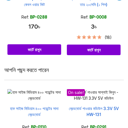
কেবল ওয়ার কিট
তার ২০সেমি (১ পিস)
Ref:
BP-0288
Ref:
BP-0008
170৳
3৳
(18)
কার্টে রাখুন
কার্টে রাখুন
আপনি পছন্দ করতে পারেন
On sale!
ট
হাফ সাইজ মিডিয়াম ৪০০ পয়েন্টের সাদা
ব্রেডবোর্ড পাওয়ার মডিউল 3.3V 5V
ব্রেডবোর্ড
HW-131
Ref:
BP-0110
Ref:
BP-0291