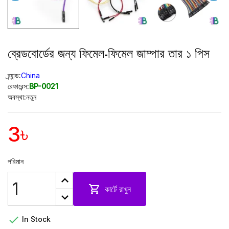
ব্রেডবোর্ডের জন্য ফিমেল-ফিমেল জাম্পার তার ১ পিস
ব্র্যান্ড:
China
রেফারেন্স:
BP-0021
অবস্থা:
নতুন
3৳
পরিমান

কার্টে রাখুন

In Stock