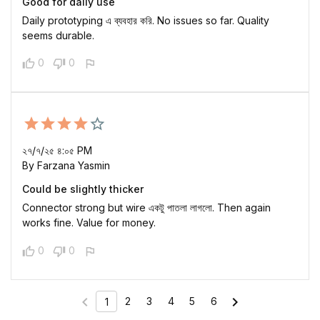
Good for daily use
Daily prototyping এ ব্যবহার করি. No issues so far. Quality
seems durable.
0
0
২৭/৭/২৫ ৪:০৫ PM
By Farzana Yasmin
Could be slightly thicker
Connector strong but wire একটু পাতলা লাগলো. Then again
works fine. Value for money.
0
0
chevron_left
chevron_right
2
3
4
5
6
1