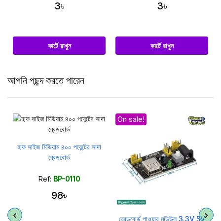
3৳
3৳
কার্টে রাখুন
কার্টে রাখুন
আপনি পছন্দ করতে পারেন
On sale!
ট
হাফ সাইজ মিডিয়াম ৪০০ পয়েন্টের সাদা
ব্রেডবোর্ড
Ref:
BP-0110
98৳
ব্রেডবোর্ড পাওয়ার মডিউল 3.3V 5V