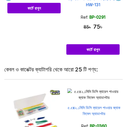
HW-131
কার্টে রাখুন
Ref:
BP-0291
75৳
85৳
কার্টে রাখুন
কেবল ও কানেক্টর ক্যাটাগরি থেকে আরো 25 টি পণ্য:
Y
৫.৫x২.১মিমি ডিসি ব্যারেল পাওয়ার জ্যাক
ফিমেল অ্যাডাপ্টার
Ref:
BP-0360