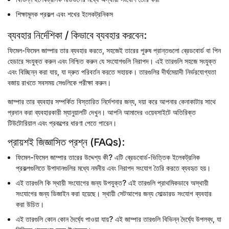
শিক্ষামূলক প্রকল্প এবং শখের ইলেকট্রনিকস
ব্যবহার নির্দেশিকা / কিভাবে ব্যবহার করবেন:
ফিমেল-ফিমেল জাম্পার তার ব্যবহার করতে, সহজেই তারের পুরুষ প্রান্তগুলো ব্রেডবোর্ড বা পিন
হেডারে সংযুক্ত করুন এবং নিশ্চিত করুন যে সংযোগগুলি নিরাপদ। এই তারগুলি সহজে সংযুক্ত
এবং বিচ্ছিন্ন করা যায়, যা দ্রুত পরিবর্তন করতে সহায়ক। তারগুলির দীর্ঘমেয়াদী নির্ভরযোগ্যতা
বজায় রাখতে সবসময় সেগুলিকে পরীক্ষা করুন।
জাম্পার তার ব্যবহার সম্পর্কিত বিস্তারিত নির্দেশনার জন্য, দয়া করে আপনার কেনাকাটার সাথে
প্রদান করা ব্যবহারকারী ম্যানুয়ালটি দেখুন। আপনি আমাদের ওয়েবসাইটে অতিরিক্ত
টিউটোরিয়াল এবং প্রকল্পের ধারণা পেতে পারেন।
প্রায়শই জিজ্ঞাসিত প্রশ্ন (FAQs):
ফিমেল-ফিমেল জাম্পার তারের উদ্দেশ্য কী?
এটি ব্রেডবোর্ড-ভিত্তিক ইলেকট্রনিক
প্রকল্পগুলিতে উপাদানগুলির মধ্যে নমনীয় এবং নিরাপদ সংযোগ তৈরি করতে ব্যবহৃত হয়।
এই তারগুলি কি স্থায়ী সংযোগের জন্য উপযুক্ত?
এই তারগুলি প্রাথমিকভাবে অস্থায়ী
সংযোগের জন্য ডিজাইন করা হয়েছে। স্থায়ী সেটআপের জন্য সোল্ডারড সংযোগ ব্যবহার
করা উচিত।
এই তারগুলি কোন কোন দৈর্ঘ্যে পাওয়া যায়?
এই জাম্পার তারগুলি বিভিন্ন দৈর্ঘ্যে উপলব্ধ, যা