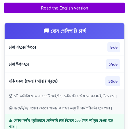
Read the English version
🚚 হোম ডেলিভারি চার্জ
ঢাকা শহরের ভিতরে
৮০৳
ঢাকা উপশহরে
১২০৳
বাকি সকল (জেলা / থানা / গ্রামে)
১৩০৳
📦 ১টি আইটেম হোক বা ১০০টি আইটেম, ডেলিভারি চার্জ মাত্র একবারই দিতে হবে।
🧰 প্রজেক্ট/বড় পণ্যের ক্ষেত্রে আকার ও ওজন অনুযায়ী চার্জ পরিবর্তন হতে পারে।
⚠️ ফেইক অর্ডার প্রতিরোধে ডেলিভারি চার্জ হিসেবে ১০০ টাকা অগ্রিম নেওয়া হতে
পারে।