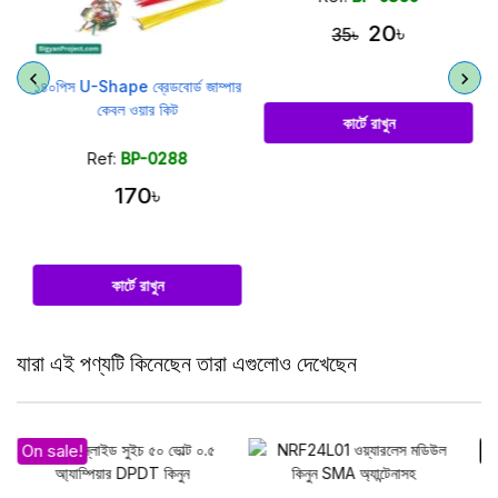
20৳
35৳
১৪০পিস U-Shape ব্রেডবোর্ড জাম্পার
কেবল ওয়ার কিট
কার্টে রাখুন
Ref:
BP-0288
170৳
কার্টে রাখুন
যারা এই পণ্যটি কিনেছেন তারা এগুলোও দেখেছেন
Out Of Stock