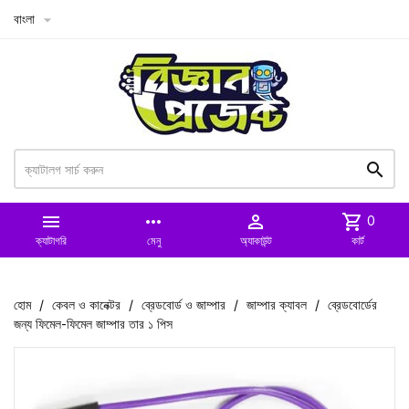
বাংলা



more_horiz

shopping_cart
0
ক্যাটাগরি
মেনু
অ্যাকাউন্ট
কার্ট
হোম
কেবল ও কানেক্টর
ব্রেডবোর্ড ও জাম্পার
জাম্পার ক্যাবল
ব্রেডবোর্ডের
জন্য ফিমেল-ফিমেল জাম্পার তার ১ পিস