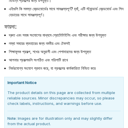
বিভিন্ন প্রকল্পের জন্য উপযুক্ত।
এইগুলি কি সমস্ত ব্রেডবোর্ডের সাথে সামঞ্জস্যপূর্ণ?
হ্যাঁ, এটি স্ট্যান্ডার্ড ব্রেডবোর্ড এবং পিন
হেডারের সাথে সামঞ্জস্যপূর্ণ।
ফায়দা:
দ্রুত এবং সহজ সংযোগের মাধ্যমে প্রোটোটাইপিং এবং পরীক্ষার জন্য উপযুক্ত
লম্বা সময়ের ব্যবহারের জন্য নমনীয় এবং টেকসই
শিক্ষামূলক প্রকল্প, শখের অনুরাগী এবং পেশাদারদের জন্য উপযুক্ত
আপনার প্রকল্পগুলি সংগঠিত এবং পরিপাটি রাখে
নির্ভরযোগ্য সংযোগ প্রদান করে, যা প্রকল্পের কার্যকারিতা নিশ্চিত করে
Important Notice
The product details on this page are collected from multiple
reliable sources. Minor discrepancies may occur, so please
check labels, instructions, and warnings before use.
Note:
Images are for illustration only and may slightly differ
from the actual product.