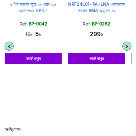
NRF24L01+PA+LNA ওয়্যারলেস
TSOP1738 আইআর রিসিভার সেন্সর
মডিউল SMA অ্যান্টেনা সহ
রিমোট কন্ট্রোলের জন্য
Ref:
BP-0262
Ref:
BP-0172
299৳
15৳
কার্টে রাখুন
কার্টে রাখুন
ডেস্ক্রিপশন