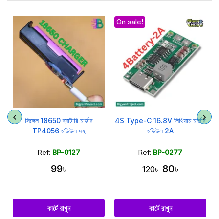
On sale!
র
সিঙ্গেল 18650 ব্যাটারি চার্জার
4S Type-C 16.8V লিথিয়াম চার্জার
TP4056 মডিউল সহ
মডিউল 2A
Ref:
BP-0127
Ref:
BP-0277
99৳
80৳
120৳
কার্টে রাখুন
কার্টে রাখুন