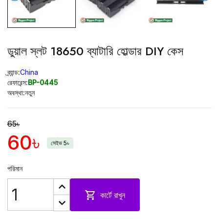
ডুয়াল স্লট 18650 ব্যাটারি হোল্ডার DIY কেস
ব্র্যান্ড:
China
রেফারেন্স:
BP-0445
অবস্থা:
নতুন
65৳
60৳
সেইভ 5৳
পরিমান

কার্টে রাখুন