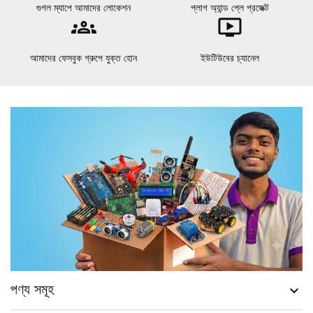
গুগল ম্যাপে আমাদের লোকেশন
প্লাগ অ্যান্ড প্লে প্রজেক্ট
groups
ondemand_video
আমাদের ফেসবুক গ্রুপে যুক্ত হোন
ইউটিউবের চ্যানেল
পণ্য সমূহ
