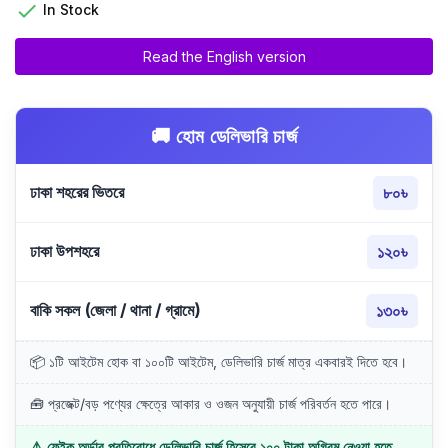

In Stock
Read the English version
🚚 হোম ডেলিভারি চার্জ
ঢাকা শহরের ভিতরে
৮০৳
ঢাকা উপশহরে
১২০৳
বাকি সকল (জেলা / থানা / গ্রামে)
১৩০৳
📦 ১টি আইটেম হোক বা ১০০টি আইটেম, ডেলিভারি চার্জ মাত্র একবারই দিতে হবে।
🧰 প্রজেক্ট/বড় পণ্যের ক্ষেত্রে আকার ও ওজন অনুযায়ী চার্জ পরিবর্তন হতে পারে।
⚠️ ফেইক অর্ডার প্রতিরোধে ডেলিভারি চার্জ হিসেবে ১০০ টাকা অগ্রিম নেওয়া হতে