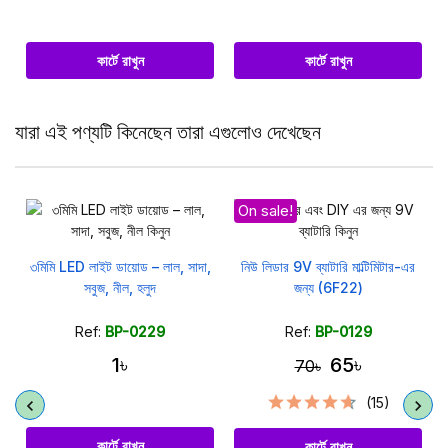
কার্টে রাখুন
কার্টে রাখুন
যারা এই পণ্যটি কিনেছেন তারা এগুলোও দেখেছেন
On sale!
৩মিমি LED লাইট ডায়োড – লাল, সাদা,
নিউ লিডার 9V ব্যাটারি মাল্টিমিটার-এর
সবুজ, নীল, হলুদ
জন্য (6F22)
Ref:
BP-0229
Ref:
BP-0129
1৳
65৳
70৳
(15)
কার্টে রাখুন
কার্টে রাখুন