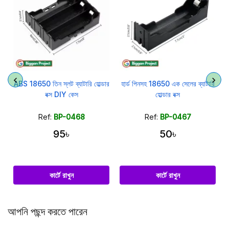
ABS 18650 তিন স্লট ব্যাটারি হোল্ডার
হার্ড পিনসহ 18650 এক সেলের ব্যাটারি
বক্স DIY কেস
হোল্ডার বক্স
Ref:
BP-0468
Ref:
BP-0467
95৳
50৳
কার্টে রাখুন
কার্টে রাখুন
আপনি পছন্দ করতে পারেন