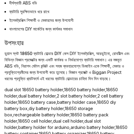
দীর্ঘস্থায়ী ABS বডি
ব্যাটারি সুরক্ষিতভাবে ধরে রাখে
ইলেকট্রনিক্স শিক্ষার্থী ও মেকারদের জন্য উপযোগী
বাংলাদেশের DIY মার্কেটের জন্য কার্যকর সমাধান
উপসংহার
ডুয়াল স্লট 18650 ব্যাটারি হোল্ডার DIY কেস
DIY ইলেকট্রনিক্স, আরডুইনো, রোবটিক্স এবং
বিভিন্ন বিজ্ঞান প্রজেক্টের জন্য একটি কার্যকর ও নির্ভরযোগ্য ব্যাটারি সমাধান। এর মজবুত
ABS বডি, নিরাপদ মেটাল কন্টাক্ট এবং সহজ ব্যবহারযোগ্য ডিজাইন একে শিক্ষার্থী, মেকার ও
প্রযুক্তিপ্রেমীদের জন্য উপযোগী করে তুলেছে। বিজ্ঞান প্রজেক্ট ও Biggan Project
ধরনের প্রযুক্তি প্ল্যাটফর্মে এই ধরনের ব্যাটারি হোল্ডারের চাহিদা দিন দিন বাড়ছে।
dual slot 18650 battery holder,18650 battery holder,18650
holder,dual battery holder,2 slot battery holder,2 cell battery
holder,18650 battery case,battery holder case,18650 diy
battery box,diy battery holder,18650 storage
box,rechargeable battery holder,18650 battery pack
holder,18650 cell holder,dual cell holder,dual slot
holder,battery holder for arduino,arduino battery holder,18650
battery container,18650 battery organizer,18650 battery