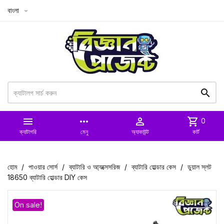
বাংলা



more_horiz

shopping_cart
0
ক্যাটাগরি
মেনু
অ্যাকাউন্ট
কার্ট
হোম
পাওয়ার সোর্স
ব্যাটারি ও আ্যক্সেসরিজ
ব্যাটারি হোল্ডার কেস
ডুয়াল স্লট
18650 ব্যাটারি হোল্ডার DIY কেস
On sale!