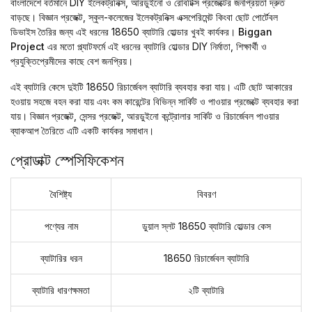
বাংলাদেশে বর্তমানে DIY ইলেকট্রনিক্স, আরডুইনো ও রোবটিক্স প্রজেক্টের জনপ্রিয়তা দ্রুত
বাড়ছে। বিজ্ঞান প্রজেক্ট, স্কুল-কলেজের ইলেকট্রনিক্স এক্সপেরিমেন্ট কিংবা ছোট পোর্টেবল
ডিভাইস তৈরির জন্য এই ধরনের 18650 ব্যাটারি হোল্ডার খুবই কার্যকর।
Biggan
Project
এর মতো প্ল্যাটফর্মে এই ধরনের ব্যাটারি হোল্ডার DIY নির্মাতা, শিক্ষার্থী ও
প্রযুক্তিপ্রেমীদের কাছে বেশ জনপ্রিয়।
এই ব্যাটারি কেসে দুইটি 18650 রিচার্জেবল ব্যাটারি ব্যবহার করা যায়। এটি ছোট আকারের
হওয়ায় সহজে বহন করা যায় এবং কম কারেন্টের বিভিন্ন সার্কিট ও পাওয়ার প্রজেক্টে ব্যবহার করা
যায়। বিজ্ঞান প্রজেক্ট, সেন্সর প্রজেক্ট, আরডুইনো কন্ট্রোলার সার্কিট ও রিচার্জেবল পাওয়ার
ব্যাকআপ তৈরিতে এটি একটি কার্যকর সমাধান।
প্রোডাক্ট স্পেসিফিকেশন
বৈশিষ্ট্য
বিবরণ
পণ্যের নাম
ডুয়াল স্লট 18650 ব্যাটারি হোল্ডার কেস
ব্যাটারির ধরন
18650 রিচার্জেবল ব্যাটারি
ব্যাটারি ধারণক্ষমতা
২টি ব্যাটারি