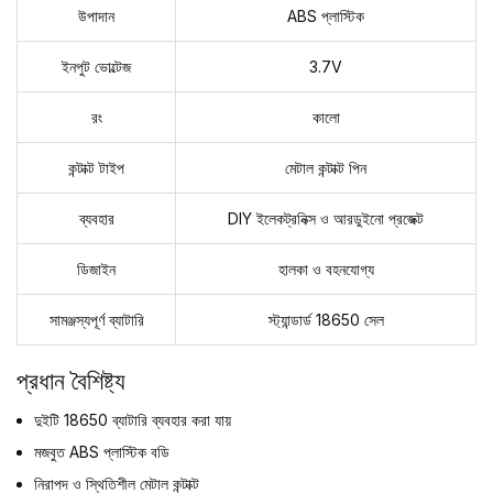
উপাদান
ABS প্লাস্টিক
ইনপুট ভোল্টেজ
3.7V
রং
কালো
কন্টাক্ট টাইপ
মেটাল কন্টাক্ট পিন
ব্যবহার
DIY ইলেকট্রনিক্স ও আরডুইনো প্রজেক্ট
ডিজাইন
হালকা ও বহনযোগ্য
সামঞ্জস্যপূর্ণ ব্যাটারি
স্ট্যান্ডার্ড 18650 সেল
প্রধান বৈশিষ্ট্য
দুইটি 18650 ব্যাটারি ব্যবহার করা যায়
মজবুত ABS প্লাস্টিক বডি
নিরাপদ ও স্থিতিশীল মেটাল কন্টাক্ট