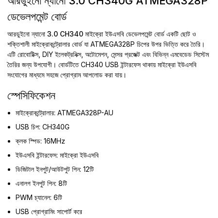
আরডুইনো ন্যানো 3.0 CH340G ATMEGA328P
ডেভেলপমেন্ট বোর্ড
আরডুইনো ন্যানো 3.0 CH340 মাইক্রো ইউএসবি ডেভেলপমেন্ট বোর্ড
একটি ছোট ও
শক্তিশালী মাইক্রোকন্ট্রোলার বোর্ড যা ATMEGA328P চিপের উপর ভিত্তি করে তৈরি।
এটি রোবোটিক্স, DIY ইলেকট্রনিক্স, অটোমেশন, সেন্সর প্রজেক্ট এবং বিভিন্ন এমবেডেড সিস্টেম
তৈরির জন্য উপযোগী। বোর্ডটিতে CH340 USB ইন্টারফেস থাকায় মাইক্রো ইউএসবি
সংযোগের মাধ্যমে সহজে প্রোগ্রাম আপলোড করা যায়।
স্পেসিফিকেশন
মাইক্রোকন্ট্রোলার: ATMEGA328P-AU
USB চিপ: CH340G
ক্লক স্পিড: 16MHz
ইউএসবি ইন্টারফেস: মাইক্রো ইউএসবি
ডিজিটাল ইনপুট/আউটপুট পিন: 12টি
এনালগ ইনপুট পিন: 8টি
PWM চ্যানেল: 6টি
USB প্রোগ্রামিং সাপোর্ট করে