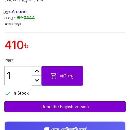
ব্র্যান্ড:
Arduino
রেফারেন্স:
BP-0444
অবস্থা:
নতুন
410৳
পরিমান

কার্টে রাখুন

In Stock
Read the English version
🚚 হোম ডেলিভারি চার্জ