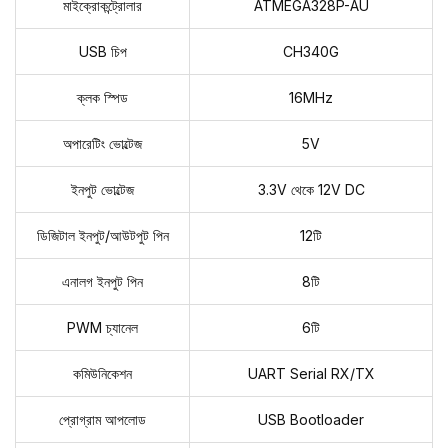
মাইক্রোকন্ট্রোলার
ATMEGA328P-AU
USB চিপ
CH340G
ক্লক স্পিড
16MHz
অপারেটিং ভোল্টেজ
5V
ইনপুট ভোল্টেজ
3.3V থেকে 12V DC
ডিজিটাল ইনপুট/আউটপুট পিন
12টি
এনালগ ইনপুট পিন
8টি
PWM চ্যানেল
6টি
কমিউনিকেশন
UART Serial RX/TX
প্রোগ্রাম আপলোড
USB Bootloader