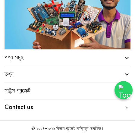
পণ্য সমূহ

তথ্য

সাইন্স প্রজেক্ট

Contact us

© ২০২৪–২০২৬ বিজ্ঞান প্রজেক্ট সর্বস্বত্ব সংরক্ষিত।