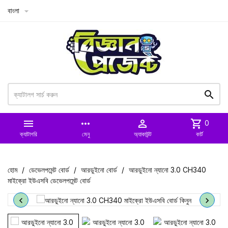
বাংলা



more_horiz

shopping_cart
0
ক্যাটাগরি
মেনু
অ্যাকাউন্ট
কার্ট
হোম
ডেভেলপমেন্ট বোর্ড
আরডুইনো বোর্ড
আরডুইনো ন্যানো 3.0 CH340
মাইক্রো ইউএসবি ডেভেলপমেন্ট বোর্ড