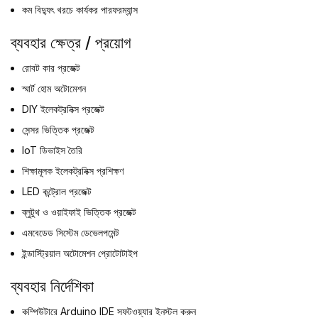
কম বিদ্যুৎ খরচে কার্যকর পারফরম্যান্স
ব্যবহার ক্ষেত্র / প্রয়োগ
রোবট কার প্রজেক্ট
স্মার্ট হোম অটোমেশন
DIY ইলেকট্রনিক্স প্রজেক্ট
সেন্সর ভিত্তিক প্রজেক্ট
IoT ডিভাইস তৈরি
শিক্ষামূলক ইলেকট্রনিক্স প্রশিক্ষণ
LED কন্ট্রোল প্রজেক্ট
ব্লুটুথ ও ওয়াইফাই ভিত্তিক প্রজেক্ট
এমবেডেড সিস্টেম ডেভেলপমেন্ট
ইন্ডাস্ট্রিয়াল অটোমেশন প্রোটোটাইপ
ব্যবহার নির্দেশিকা
কম্পিউটারে Arduino IDE সফটওয়্যার ইনস্টল করুন