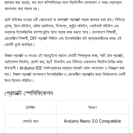
ব্যবহার করা হয়েছে, যার ফলে কম্পিউটারের সাথে স্থিতিশীল যোগাযোগ ও সহজ প্রোগ্রাম
আপলোড করা সম্ভব হয়।
ছোট সাইজের হওয়ায় এটি ব্রেডবোর্ড বা কমপ্যাক্ট প্রজেক্টে সহজে ব্যবহার করা যায়। বিভিন্ন
সেন্সর, রিলে মডিউল, মোটর ড্রাইভার, ডিসপ্লে, ব্লুটুথ মডিউল, ওয়াইফাই মডিউল এবং
অন্যান্য ইলেকট্রনিক কম্পোনেন্টের সাথে সহজে কাজ করতে পারে। বাংলাদেশে শিক্ষার্থী,
রোবোটিক্স শিক্ষার্থী, DIY প্রজেক্ট নির্মাতা এবং ইলেকট্রনিক্স হবি ব্যবহারকারীদের কাছে এই
বোর্ডটি খুবই জনপ্রিয়।
বিজ্ঞান প্রজেক্ট
-এ পাওয়া এই আরডুইনো ন্যানো বোর্ডটি শিক্ষামূলক কাজ, স্মার্ট হোম প্রজেক্ট,
অটোমেশন সিস্টেম, রোবট কার, IoT ডিভাইস এবং বিভিন্ন এমবেডেড সিস্টেম তৈরির জন্য
উপযোগী। Arduino IDE সফটওয়্যারের মাধ্যমে সহজেই কোড আপলোড ও নিয়ন্ত্রণ করা
যায়। বিজ্ঞান প্রজেক্ট বাংলাদেশে ইলেকট্রনিক্স ও রোবোটিক্স প্রজেক্টের জন্য নির্ভরযোগ্য একটি
উৎস হিসেবে পরিচিত।
প্রোডাক্ট স্পেসিফিকেশন
বৈশিষ্ট্য
বিবরণ
বোর্ডের ধরন
Arduino Nano 3.0 Compatible