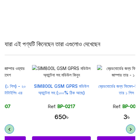
যারা এই পণ্যটি কিনেছেন তারা এগুলোও দেখেছেন
২০
SIM800L GSM GPRS মডিউল
ব্রেডবোর্ডের জন্য ফিমেল-ফিমেল জাম্পার
অ্যান্টেনা সহ (১০০% ঠিক আছে)
তার ১ পিস
Ref:
BP-0217
Ref:
BP-0021
650৳
3৳