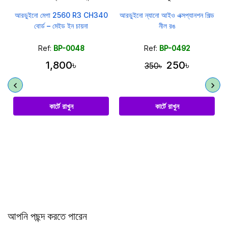
P
আরডুইনো মেগা 2560 R3 CH340
আরডুইনো ন্যানো আইও এক্সপ্যানশন শিল্ড
বোর্ড – মেইড ইন চায়না
নীল রঙ
Ref:
BP-0048
Ref:
BP-0492
1,800৳
250৳
350৳
কার্টে রাখুন
কার্টে রাখুন
আপনি পছন্দ করতে পারেন