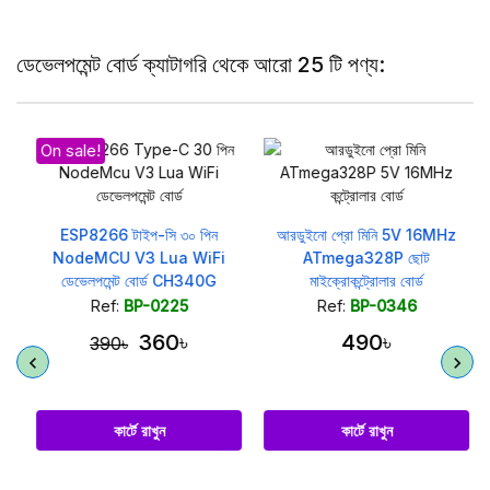
ডেভেলপমেন্ট বোর্ড ক্যাটাগরি থেকে আরো 25 টি পণ্য:
On sale!
ESP8266 টাইপ-সি ৩০ পিন
আরডুইনো প্রো মিনি 5V 16MHz
NodeMCU V3 Lua WiFi
ATmega328P ছোট
ডেভেলপমেন্ট বোর্ড CH340G
মাইক্রোকন্ট্রোলার বোর্ড
Ref:
BP-0225
Ref:
BP-0346
360৳
490৳
390৳
কার্টে রাখুন
কার্টে রাখুন