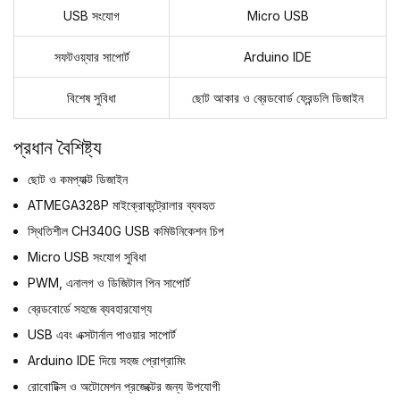
USB সংযোগ
Micro USB
সফটওয়্যার সাপোর্ট
Arduino IDE
বিশেষ সুবিধা
ছোট আকার ও ব্রেডবোর্ড ফ্রেন্ডলি ডিজাইন
প্রধান বৈশিষ্ট্য
ছোট ও কমপ্যাক্ট ডিজাইন
ATMEGA328P মাইক্রোকন্ট্রোলার ব্যবহৃত
স্থিতিশীল CH340G USB কমিউনিকেশন চিপ
Micro USB সংযোগ সুবিধা
PWM, এনালগ ও ডিজিটাল পিন সাপোর্ট
ব্রেডবোর্ডে সহজে ব্যবহারযোগ্য
USB এবং এক্সটার্নাল পাওয়ার সাপোর্ট
Arduino IDE দিয়ে সহজ প্রোগ্রামিং
রোবোটিক্স ও অটোমেশন প্রজেক্টের জন্য উপযোগী