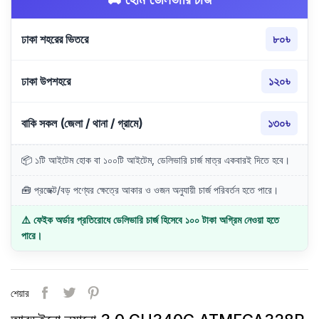
ঢাকা শহরের ভিতরে
৮০৳
ঢাকা উপশহরে
১২০৳
বাকি সকল (জেলা / থানা / গ্রামে)
১৩০৳
📦 ১টি আইটেম হোক বা ১০০টি আইটেম, ডেলিভারি চার্জ মাত্র একবারই দিতে হবে।
🧰 প্রজেক্ট/বড় পণ্যের ক্ষেত্রে আকার ও ওজন অনুযায়ী চার্জ পরিবর্তন হতে পারে।
⚠️ ফেইক অর্ডার প্রতিরোধে ডেলিভারি চার্জ হিসেবে ১০০ টাকা অগ্রিম নেওয়া হতে
পারে।
শেয়ার