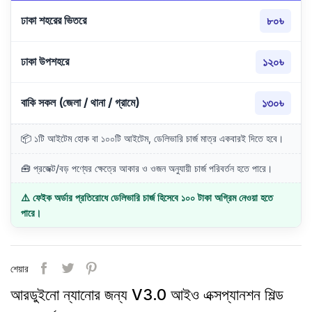
ঢাকা শহরের ভিতরে
৮০৳
ঢাকা উপশহরে
১২০৳
বাকি সকল (জেলা / থানা / গ্রামে)
১৩০৳
📦 ১টি আইটেম হোক বা ১০০টি আইটেম, ডেলিভারি চার্জ মাত্র একবারই দিতে হবে।
🧰 প্রজেক্ট/বড় পণ্যের ক্ষেত্রে আকার ও ওজন অনুযায়ী চার্জ পরিবর্তন হতে পারে।
⚠️ ফেইক অর্ডার প্রতিরোধে ডেলিভারি চার্জ হিসেবে ১০০ টাকা অগ্রিম নেওয়া হতে
পারে।
শেয়ার
আরডুইনো ন্যানোর জন্য V3.0 আইও এক্সপ্যানশন শিল্ড