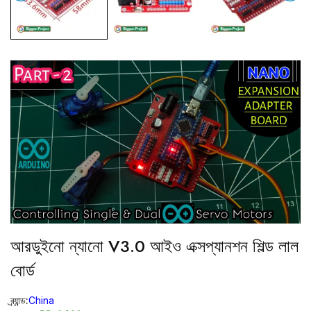
আরডুইনো ন্যানো V3.0 আইও এক্সপ্যানশন শিল্ড লাল
বোর্ড
ব্র্যান্ড:
China