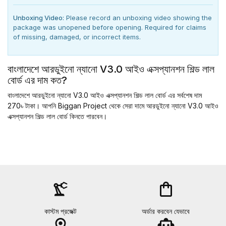
Unboxing Video:
Please record an unboxing video showing the
package was unopened before opening. Required for claims
of missing, damaged, or incorrect items.
বাংলাদেশে আরডুইনো ন্যানো V3.0 আইও এক্সপ্যানশন শিল্ড লাল
বোর্ড এর দাম কত?
বাংলাদেশে আরডুইনো ন্যানো V3.0 আইও এক্সপ্যানশন শিল্ড লাল বোর্ড এর সর্বশেষ দাম
270৳ টাকা। আপনি Biggan Project থেকে সেরা দামে আরডুইনো ন্যানো V3.0 আইও
এক্সপ্যানশন শিল্ড লাল বোর্ড কিনতে পারবেন।
precision_manufacturing
shopping_bag
কাস্টম প্রজেক্ট
অর্ডার করবেন যেভাবে
location_on
smart_toy