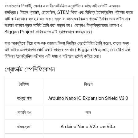
বাংলাদেশের শিক্ষার্থী, মেকার এবং ইলেকট্রনিক্স অনুরাগীদের কাছে এই বোর্ডটি অত্যন্ত
জনপ্রিয়। বিজ্ঞান প্রজেক্ট, রোবোটিক্স, STEM শিক্ষা এবং বিভিন্ন ইলেকট্রনিক্স পরীক্ষার কাজে
এটি কার্যকরভাবে ব্যবহার করা যায়। স্কুল বা কলেজের বিজ্ঞান প্রজেক্ট তৈরির সময় জটিল তার
সংযোগ ছাড়াই দ্রুত সার্কিট তৈরি করা সম্ভব হয়। এছাড়াও বিশ্ববিদ্যালয়ের গবেষণা ও
Biggan Project কার্যক্রমেও এটি ব্যাপকভাবে ব্যবহৃত হয়।
যারা আরডুইনো নিয়ে কাজ শুরু করছেন কিংবা নিয়মিত প্রোটোটাইপ তৈরি করেন, তাদের জন্য
এই আইও এক্সপ্যানশন বোর্ড একটি কার্যকর সমাধান। Biggan Project, রোবোটিক্স এবং
বিভিন্ন ইলেকট্রনিক্স পরীক্ষায় এটি সময় ও পরিশ্রম দুটোই কমিয়ে দেয়।
প্রোডাক্ট স্পেসিফিকেশন
বৈশিষ্ট্য
বিবরণ
পণ্যের নাম
Arduino Nano IO Expansion Shield V3.0
বোর্ডের রঙ
লাল
সামঞ্জস্যতা
Arduino Nano V2.x এবং V3.x