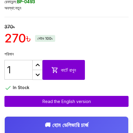
রেফারেন্স:
BP-0493
অবস্থা:
নতুন
370৳
270৳
সেইভ 100৳
পরিমান

কার্টে রাখুন

In Stock
Read the English version
🚚 হোম ডেলিভারি চার্জ