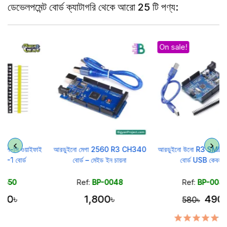
ডেভেলপমেন্ট বোর্ড ক্যাটাগরি থেকে আরো 25 টি পণ্য:
On sale!
ই
আরডুইনো মেগা 2560 R3 CH340
আরডুইনো উনো R3 SMD ডেভেলপমেন্ট
বোর্ড – মেইড ইন চায়না
বোর্ড USB কেবল সহ
Ref:
BP-0048
Ref:
BP-0083
1,800৳
490৳
580৳
(32)