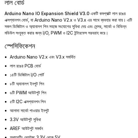
লাল বোর্ড
Arduino Nano IO Expansion Shield V3.0
একটি কমপ্যাক্ট লাল রঙের
এক্সপ্যানশন বোর্ড, যা Arduino Nano V2.x ও V3.x এর সাথে ব্যবহার করা যায়। এটি
সকল ডিজিটাল ও অ্যানালগ পিন সহজে সংযোগের সুবিধা দেয় এবং সেন্সর, সার্ভো ও বিভিন্ন
মডিউল সংযুক্ত করার জন্য I/O, PWM ও I2C ইন্টারফেস সরবরাহ করে।
স্পেসিফিকেশন
Arduino Nano V2.x এবং V3.x সমর্থিত
লাল রঙের PCB বোর্ড
১৪টি ডিজিটাল I/O পোর্ট
৮টি অ্যানালগ ইনপুট পিন
৬টি PWM আউটপুট পিন
৫টি I2C এক্সপ্যানশন পিন
আলাদা সার্ভো পাওয়ার ইনপুট
3.3V আউটপুট সুবিধা
AREF আউটপুট সমর্থন
অপারেটিং ভোল্টেজ: 3.3V থেকে 5V