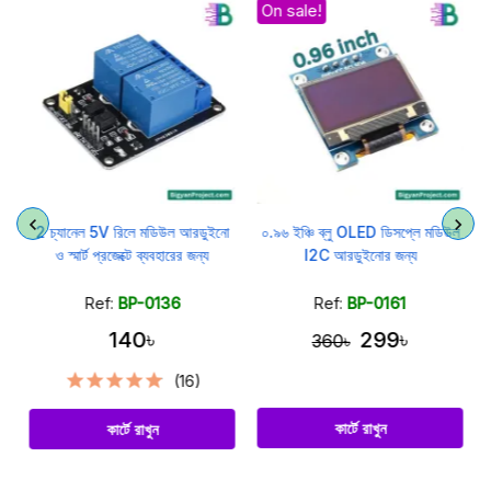
On sale!
র
2 চ্যানেল 5V রিলে মডিউল আরডুইনো
০.৯৬ ইঞ্চি ব্লু OLED ডিসপ্লে মডিউল
ও স্মার্ট প্রজেক্টে ব্যবহারের জন্য
I2C আরডুইনোর জন্য
Ref:
BP-0136
Ref:
BP-0161
140৳
299৳
360৳
(16)
কার্টে রাখুন
কার্টে রাখুন