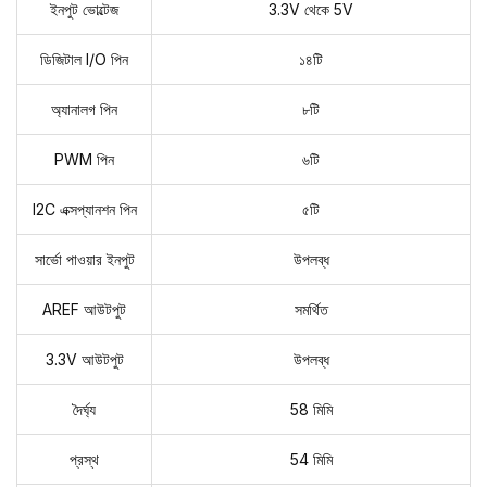
ইনপুট ভোল্টেজ
3.3V থেকে 5V
ডিজিটাল I/O পিন
১৪টি
অ্যানালগ পিন
৮টি
PWM পিন
৬টি
I2C এক্সপ্যানশন পিন
৫টি
সার্ভো পাওয়ার ইনপুট
উপলব্ধ
AREF আউটপুট
সমর্থিত
3.3V আউটপুট
উপলব্ধ
দৈর্ঘ্য
58 মিমি
প্রস্থ
54 মিমি