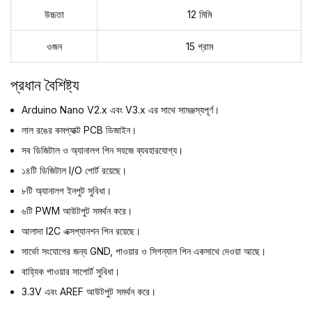
উচ্চতা
12 মিমি
ওজন
15 গ্রাম
প্রধান বৈশিষ্ট্য
Arduino Nano V2.x এবং V3.x এর সাথে সামঞ্জস্যপূর্ণ।
লাল রঙের কমপ্যাক্ট PCB ডিজাইন।
সব ডিজিটাল ও অ্যানালগ পিন সহজে ব্যবহারযোগ্য।
১৪টি ডিজিটাল I/O পোর্ট রয়েছে।
৮টি অ্যানালগ ইনপুট সুবিধা।
৬টি PWM আউটপুট সমর্থন করে।
আলাদা I2C এক্সপ্যানশন পিন রয়েছে।
সার্ভো সংযোগের জন্য GND, পাওয়ার ও সিগন্যাল পিন একসাথে দেওয়া আছে।
বাহ্যিক পাওয়ার সাপোর্ট সুবিধা।
3.3V এবং AREF আউটপুট সমর্থন করে।