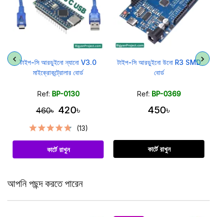
টাইপ-সি আরডুইনো ন্যানো V3.0
টাইপ-সি আরডুইনো উনো R3 SMD
মাইক্রোকন্ট্রোলার বোর্ড
বোর্ড
Ref:
BP-0130
Ref:
BP-0369
420৳
450৳
460৳
(13)
কার্টে রাখুন
কার্টে রাখুন
আপনি পছন্দ করতে পারেন