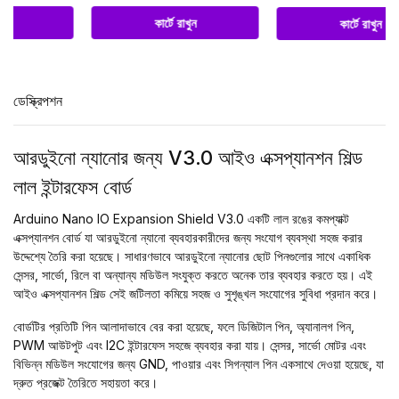
কার্টে রাখুন
কার্টে রাখুন
ডেস্ক্রিপশন
আরডুইনো ন্যানোর জন্য V3.0 আইও এক্সপ্যানশন শিল্ড
লাল ইন্টারফেস বোর্ড
Arduino Nano IO Expansion Shield V3.0 একটি লাল রঙের কমপ্যাক্ট
এক্সপ্যানশন বোর্ড যা আরডুইনো ন্যানো ব্যবহারকারীদের জন্য সংযোগ ব্যবস্থা সহজ করার
উদ্দেশ্যে তৈরি করা হয়েছে। সাধারণভাবে আরডুইনো ন্যানোর ছোট পিনগুলোর সাথে একাধিক
সেন্সর, সার্ভো, রিলে বা অন্যান্য মডিউল সংযুক্ত করতে অনেক তার ব্যবহার করতে হয়। এই
আইও এক্সপ্যানশন শিল্ড সেই জটিলতা কমিয়ে সহজ ও সুশৃঙ্খল সংযোগের সুবিধা প্রদান করে।
বোর্ডটির প্রতিটি পিন আলাদাভাবে বের করা হয়েছে, ফলে ডিজিটাল পিন, অ্যানালগ পিন,
PWM আউটপুট এবং I2C ইন্টারফেস সহজে ব্যবহার করা যায়। সেন্সর, সার্ভো মোটর এবং
বিভিন্ন মডিউল সংযোগের জন্য GND, পাওয়ার এবং সিগন্যাল পিন একসাথে দেওয়া হয়েছে, যা
দ্রুত প্রজেক্ট তৈরিতে সহায়তা করে।