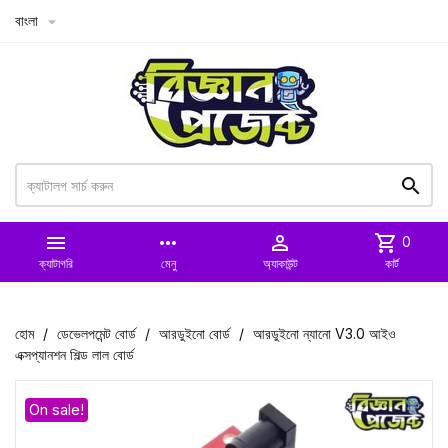
বাংলা



more_horiz

shopping_cart
0
ক্যাটাগরি
মেনু
অ্যাকাউন্ট
কার্ট
হোম
ডেভেলপমেন্ট বোর্ড
আরডুইনো বোর্ড
আরডুইনো ন্যানো V3.0 আইও
এক্সপ্যানশন শিল্ড লাল বোর্ড
On sale!