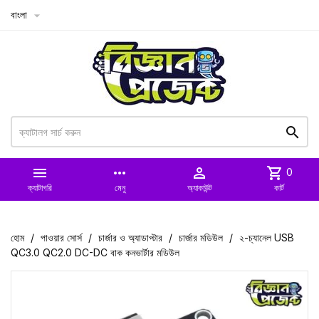
বাংলা



more_horiz

shopping_cart
0
ক্যাটাগরি
মেনু
অ্যাকাউন্ট
কার্ট
হোম
পাওয়ার সোর্স
চার্জার ও অ্যাডাপ্টার
চার্জার মডিউল
২-চ্যানেল USB
QC3.0 QC2.0 DC-DC বাক কনভার্টার মডিউল