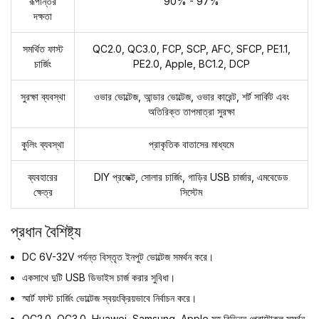
রূপান্তর
90% - 97%
দক্ষতা
সমর্থিত ফাস্ট
QC2.0, QC3.0, FCP, SCP, AFC, SFCP, PE1.1,
চার্জিং
PE2.0, Apple, BC1.2, DCP
সুরক্ষা ব্যবস্থা
ওভার ভোল্টেজ, আন্ডার ভোল্টেজ, ওভার কারেন্ট, শর্ট সার্কিট এবং
অতিরিক্ত তাপমাত্রা সুরক্ষা
কুলিং ব্যবস্থা
প্রাকৃতিক বাতাসের মাধ্যমে
ব্যবহারের
DIY প্রজেক্ট, সোলার চার্জিং, গাড়ির USB চার্জার, এমবেডেড
ক্ষেত্র
সিস্টেম
প্রধান বৈশিষ্ট্য
DC 6V-32V পর্যন্ত বিস্তৃত ইনপুট ভোল্টেজ সমর্থন করে।
একসাথে দুটি USB ডিভাইস চার্জ করার সুবিধা।
স্মার্ট ফাস্ট চার্জিং ভোল্টেজ স্বয়ংক্রিয়ভাবে নির্বাচন করে।
QC2.0, QC3.0, Huawei, Samsung, Apple সহ বিভিন্ন প্রোটোকল সমর্থন