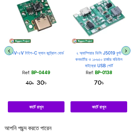
৩.৭V-৫V টাইপ-C ফ্যান কন্ট্রোল বোর্ড
২ অ্যাম্পিয়ার ডিসি J5019 বুস্ট
কনভার্টার ও ১৮৬৫০ চার্জার মডিউল
মাইক্রো USB পোর্ট
Ref:
BP-0449
Ref:
BP-0138
30৳
70৳
40৳
কার্টে রাখুন
কার্টে রাখুন
আপনি পছন্দ করতে পারেন