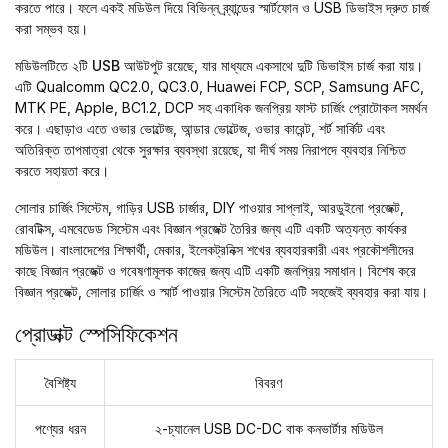
করতে পারে। ফলে একই মডিউল দিয়ে বিভিন্ন ব্র্যান্ডের স্মার্টফোন ও USB ডিভাইস দ্রুত চার্জ
করা সম্ভব হয়।
মডিউলটিতে
২টি USB আউটপুট
রয়েছে, যার মাধ্যমে একসাথে দুটি ডিভাইস চার্জ করা যায়।
এটি Qualcomm QC2.0, QC3.0, Huawei FCP, SCP, Samsung AFC,
MTK PE, Apple, BC1.2, DCP সহ একাধিক জনপ্রিয় ফাস্ট চার্জিং প্রোটোকল সমর্থন
করে। এছাড়াও এতে ওভার ভোল্টেজ, আন্ডার ভোল্টেজ, ওভার কারেন্ট, শর্ট সার্কিট এবং
অতিরিক্ত তাপমাত্রা থেকে সুরক্ষার ব্যবস্থা রয়েছে, যা দীর্ঘ সময় নিরাপদে ব্যবহার নিশ্চিত
করতে সহায়তা করে।
সোলার চার্জিং সিস্টেম, গাড়ির USB চার্জার, DIY পাওয়ার সাপ্লাই, আরডুইনো প্রজেক্ট,
রোবটিক্স, এমবেডেড সিস্টেম এবং
বিজ্ঞান প্রজেক্ট
তৈরির জন্য এটি একটি অত্যন্ত কার্যকর
মডিউল। বাংলাদেশের শিক্ষার্থী, মেকার, ইলেকট্রনিক্স শখের ব্যবহারকারী এবং প্রকৌশলীদের
কাছে
বিজ্ঞান প্রজেক্ট
ও গবেষণামূলক কাজের জন্য এটি একটি জনপ্রিয় সমাধান। বিশেষ করে
বিজ্ঞান প্রজেক্ট
, সোলার চার্জিং ও স্মার্ট পাওয়ার সিস্টেম তৈরিতে এটি সহজেই ব্যবহার করা যায়।
প্রোডাক্ট স্পেসিফিকেশন
বৈশিষ্ট্য
বিবরণ
পণ্যের ধরন
২-চ্যানেল USB DC-DC বাক কনভার্টার মডিউল