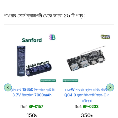
পাওয়ার সোর্স ক্যাটাগরি থেকে আরো 25 টি পণ্য:
স্যানফোর্ড 18650 লি-আয়ন ব্যাটারি
২২.৫W পাওয়ার ব্যাংক চার্জিং মডিউল
3.7V রিচার্জেবল 7000mAh
QC4.0 ডুয়াল ইউএসবি টাইপ-C ও
মাইক্রো
Ref:
BP-0157
Ref:
BP-0233
150৳
350৳