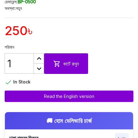
রেফারেন্স:
BP-0500
অবস্থা:
নতুন
250৳
পরিমান

কার্টে রাখুন

In Stock
Read the English version
🚚 হোম ডেলিভারি চার্জ