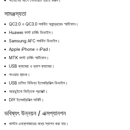
সংযোগের আগে পোলারিটি যাচাই করুন।
সামঞ্জস্যতা
QC2.0 ও QC3.0 সমর্থিত অ্যান্ড্রয়েড স্মার্টফোন।
Huawei ফাস্ট চার্জিং ডিভাইস।
Samsung AFC সমর্থিত ডিভাইস।
Apple iPhone ও iPad।
MTK ফাস্ট চার্জিং স্মার্টফোন।
USB ক্যামেরা ও ড্যাশ ক্যামেরা।
পাওয়ার ব্যাংক।
USB চালিত বিভিন্ন ইলেকট্রনিক্স ডিভাইস।
আরডুইনো ভিত্তিক প্রজেক্ট।
DIY ইলেকট্রনিক্স সার্কিট।
ভবিষ্যৎ উন্নয়ন / এক্সপ্যানশন
কাস্টম এনক্লোজারের মধ্যে স্থাপন করা যায়।