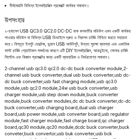
দীর্ঘমেয়াদি বিভিন্ন ইলেকট্রনিক্স প্রজেক্টে কার্যকর সমাধান।
উপসংহার
২-চ্যানেল USB QC3.0 QC2.0 DC-DC বাক কনভার্টার মডিউল এমন একটি কার্যকর
পাওয়ার মডিউল যা বিভিন্ন USB ডিভাইসে দ্রুত ও নিরাপদ চার্জিং নিশ্চিত করতে সহায়তা
করে। বিস্তৃত ইনপুট ভোল্টেজ, ডুয়াল USB আউটপুট, উন্নত সুরক্ষা ব্যবস্থা এবং একাধিক
ফাস্ট চার্জিং প্রোটোকল সমর্থনের কারণে এটি DIY ইলেকট্রনিক্স, আরডুইনো, সোলার চার্জিং
সিস্টেম এবং বিজ্ঞান প্রজেক্টের জন্য একটি ব্যবহারিক ও নির্ভরযোগ্য সমাধান।
2-channel usb qc3.0 qc2.0 dc-dc buck converter module,2-
channel usb buck converter,dual usb buck converter,usb dc-
dc buck converter,usb fast charging module,usb qc3.0
module,usb qc2.0 module,24w usb buck converter,usb
charger module,usb step down module,buck converter
module,buck converter modules,dc dc buck converter,dc-dc
buck converter,usb charging board,dual usb charger
board,usb power module,usb converter board,usb regulator
module,fast charger module,fast charge board,qc charger
board,qc30 module,qc20 module,dcdc buck converter,buck
conveter,buck convertor,usb buk converter,usb bck