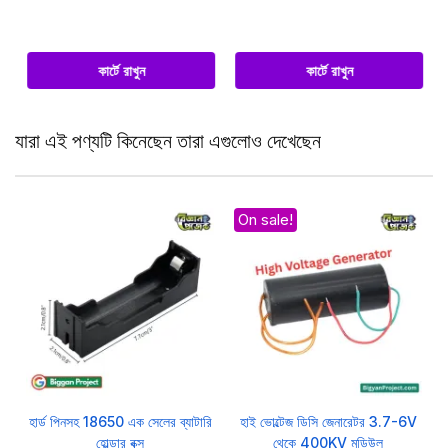
কার্টে রাখুন
কার্টে রাখুন
যারা এই পণ্যটি কিনেছেন তারা এগুলোও দেখেছেন
On sale!
হার্ড পিনসহ 18650 এক সেলের ব্যাটারি
হাই ভোল্টেজ ডিসি জেনারেটর 3.7-6V
হোল্ডার বক্স
থেকে 400KV মডিউল