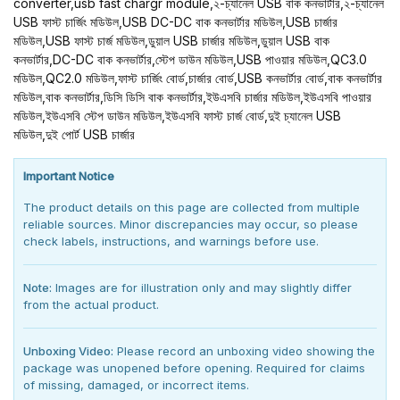
converter,usb fast chargr module,২-চ্যানেল USB বাক কনভার্টার,২-চ্যানেল
USB ফাস্ট চার্জিং মডিউল,USB DC-DC বাক কনভার্টার মডিউল,USB চার্জার
মডিউল,USB ফাস্ট চার্জ মডিউল,ডুয়াল USB চার্জার মডিউল,ডুয়াল USB বাক
কনভার্টার,DC-DC বাক কনভার্টার,স্টেপ ডাউন মডিউল,USB পাওয়ার মডিউল,QC3.0
মডিউল,QC2.0 মডিউল,ফাস্ট চার্জিং বোর্ড,চার্জার বোর্ড,USB কনভার্টার বোর্ড,বাক কনভার্টার
মডিউল,বাক কনভার্টার,ডিসি ডিসি বাক কনভার্টার,ইউএসবি চার্জার মডিউল,ইউএসবি পাওয়ার
মডিউল,ইউএসবি স্টেপ ডাউন মডিউল,ইউএসবি ফাস্ট চার্জ বোর্ড,দুই চ্যানেল USB
মডিউল,দুই পোর্ট USB চার্জার
Important Notice
The product details on this page are collected from multiple
reliable sources. Minor discrepancies may occur, so please
check labels, instructions, and warnings before use.
Note:
Images are for illustration only and may slightly differ
from the actual product.
Unboxing Video:
Please record an unboxing video showing the
package was unopened before opening. Required for claims
of missing, damaged, or incorrect items.