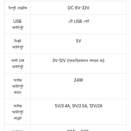
ইনপুট ভোল্টেজ
DC 6V-32V
USB
২টি USB পোর্ট
আউটপুট
ডিফল্ট
5V
আউটপুট
ফাস্ট চার্জ
3V-12V (স্বয়ংক্রিয়ভাবে সমন্বয় হয়)
আউটপুট
সর্বোচ্চ
24W
আউটপুট
ক্ষমতা
সর্বোচ্চ
5V/3.4A, 9V/2.5A, 12V/2A
আউটপুট
কারেন্ট