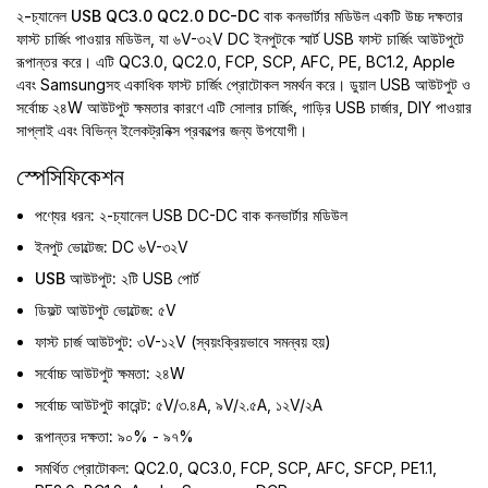
২-চ্যানেল USB QC3.0 QC2.0 DC-DC বাক কনভার্টার মডিউল
একটি উচ্চ দক্ষতার
ফাস্ট চার্জিং পাওয়ার মডিউল, যা ৬V-৩২V DC ইনপুটকে স্মার্ট USB ফাস্ট চার্জিং আউটপুটে
রূপান্তর করে। এটি QC3.0, QC2.0, FCP, SCP, AFC, PE, BC1.2, Apple
এবং Samsungসহ একাধিক ফাস্ট চার্জিং প্রোটোকল সমর্থন করে। ডুয়াল USB আউটপুট ও
সর্বোচ্চ ২৪W আউটপুট ক্ষমতার কারণে এটি সোলার চার্জিং, গাড়ির USB চার্জার, DIY পাওয়ার
সাপ্লাই এবং বিভিন্ন ইলেকট্রনিক্স প্রকল্পের জন্য উপযোগী।
স্পেসিফিকেশন
পণ্যের ধরন:
২-চ্যানেল USB DC-DC বাক কনভার্টার মডিউল
ইনপুট ভোল্টেজ:
DC ৬V-৩২V
USB আউটপুট:
২টি USB পোর্ট
ডিফল্ট আউটপুট ভোল্টেজ:
৫V
ফাস্ট চার্জ আউটপুট:
৩V-১২V (স্বয়ংক্রিয়ভাবে সমন্বয় হয়)
সর্বোচ্চ আউটপুট ক্ষমতা:
২৪W
সর্বোচ্চ আউটপুট কারেন্ট:
৫V/৩.৪A, ৯V/২.৫A, ১২V/২A
রূপান্তর দক্ষতা:
৯০% - ৯৭%
সমর্থিত প্রোটোকল:
QC2.0, QC3.0, FCP, SCP, AFC, SFCP, PE1.1,