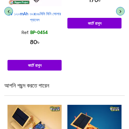
১V ১২০mAh ৩০x৩৬মিমি মিনি সোলার
প্যানেল
কার্টে রাখুন
Ref:
BP-0454
80৳
কার্টে রাখুন
আপনি পছন্দ করতে পারেন
ো