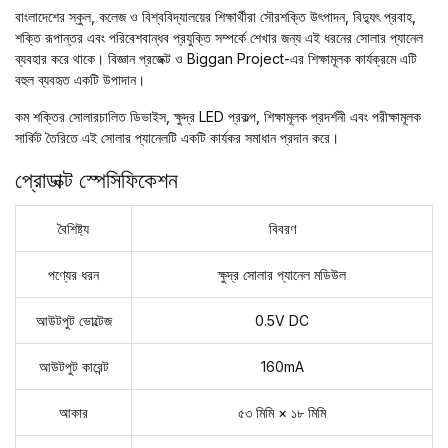
বাংলাদেশের স্কুল, কলেজ ও বিশ্ববিদ্যালয়ের শিক্ষার্থীরা সৌরশক্তি উৎপাদন, বিদ্যুৎ প্রবাহ,
শক্তি রূপান্তর এবং পরিবেশবান্ধব প্রযুক্তি সম্পর্কে শেখার জন্য এই ধরনের সোলার প্যানেল
ব্যবহার করে থাকে। বিজ্ঞান প্রজেক্ট ও Biggan Project-এর শিক্ষামূলক কার্যক্রমে এটি
বহুল ব্যবহৃত একটি উপাদান।
কম শক্তির সোলারচালিত ডিভাইস, ক্ষুদ্র LED প্রকল্প, শিক্ষামূলক প্রদর্শনী এবং পরীক্ষামূলক
সার্কিট তৈরিতে এই সোলার প্যানেলটি একটি কার্যকর সমাধান প্রদান করে।
প্রোডাক্ট স্পেসিফিকেশন
বৈশিষ্ট্য
বিবরণ
পণ্যের ধরন
ক্ষুদ্র সোলার প্যানেল মডিউল
আউটপুট ভোল্টেজ
0.5V DC
আউটপুট কারেন্ট
160mA
আকার
৫৩ মিমি × ১৮ মিমি