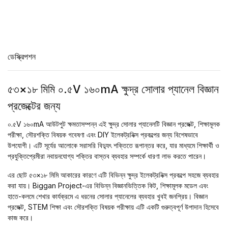
ডেস্ক্রিপশন
৫৩×১৮ মিমি ০.৫V ১৬০mA ক্ষুদ্র সোলার প্যানেল বিজ্ঞান
প্রজেক্টের জন্য
০.৫V ১৬০mA আউটপুট ক্ষমতাসম্পন্ন এই ক্ষুদ্র সোলার প্যানেলটি বিজ্ঞান প্রজেক্ট, শিক্ষামূলক
পরীক্ষা, সৌরশক্তি বিষয়ক গবেষণা এবং DIY ইলেকট্রনিক্স প্রকল্পের জন্য বিশেষভাবে
উপযোগী। এটি সূর্যের আলোকে সরাসরি বিদ্যুৎ শক্তিতে রূপান্তর করে, যার মাধ্যমে শিক্ষার্থী ও
প্রযুক্তিপ্রেমীরা নবায়নযোগ্য শক্তির বাস্তব ব্যবহার সম্পর্কে ধারণা লাভ করতে পারেন।
এর ছোট ৫৩×১৮ মিমি আকারের কারণে এটি বিভিন্ন ক্ষুদ্র ইলেকট্রনিক্স প্রকল্পে সহজে ব্যবহার
করা যায়। Biggan Project-এর বিভিন্ন বিজ্ঞানভিত্তিক কিট, শিক্ষামূলক মডেল এবং
হাতে-কলমে শেখার কার্যক্রমে এ ধরনের সোলার প্যানেলের ব্যবহার খুবই জনপ্রিয়। বিজ্ঞান
প্রজেক্ট, STEM শিক্ষা এবং সৌরশক্তি বিষয়ক পরীক্ষায় এটি একটি গুরুত্বপূর্ণ উপাদান হিসেবে
কাজ করে।