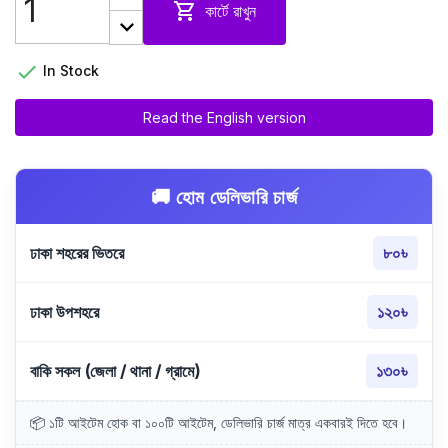

কার্টে রাখুন

In Stock
Read the English version
🚚 হোম ডেলিভারি চার্জ
ঢাকা শহরের ভিতরে
৮০৳
ঢাকা উপশহরে
১২০৳
বাকি সকল (জেলা / থানা / গ্রামে)
১৩০৳
📦 ১টি আইটেম হোক বা ১০০টি আইটেম, ডেলিভারি চার্জ মাত্র একবারই দিতে হবে।