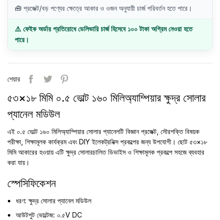
🧰 প্রজেক্ট/বড় পণ্যের ক্ষেত্রে আকার ও ওজন অনুযায়ী চার্জ পরিবর্তন হতে পারে।
⚠️ ফেইক অর্ডার প্রতিরোধে ডেলিভারি চার্জ হিসেবে ১০০ টাকা অগ্রিম নেওয়া হতে
পারে।
শেয়ার
৫৩×১৮ মিমি ০.৫ ভোল্ট ১৬০ মিলিঅ্যাম্পিয়ার ক্ষুদ্র সোলার
প্যানেল মডিউল
এই
০.৫ ভোল্ট ১৬০ মিলিঅ্যাম্পিয়ার সোলার প্যানেলটি
বিজ্ঞান প্রজেক্ট, সৌরশক্তি বিষয়ক
পরীক্ষা, শিক্ষামূলক কার্যক্রম এবং DIY ইলেকট্রনিক্স প্রকল্পের জন্য উপযোগী। ছোট ৫৩×১৮
মিমি আকারের হওয়ায় এটি ক্ষুদ্র সোলারচালিত ডিভাইস ও শিক্ষামূলক প্রকল্পে সহজে ব্যবহার
করা যায়।
স্পেসিফিকেশন
ধরণ:
ক্ষুদ্র সোলার প্যানেল মডিউল
আউটপুট ভোল্টেজ:
০.৫V DC