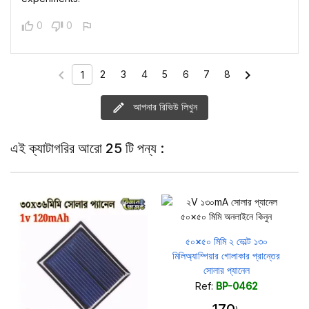
0
0
chevron_left
chevron_right
2
3
4
5
6
7
8
1
আপনার রিভিউ লিখুন
এই ক্যাটাগরির আরো 25 টি পন্য :
৫০×৫০ মিমি ২ ভোল্ট ১৩০
মিলিঅ্যাম্পিয়ার গোলাকার প্রান্তের
সোলার প্যানেল
Ref:
BP-0462
170৳