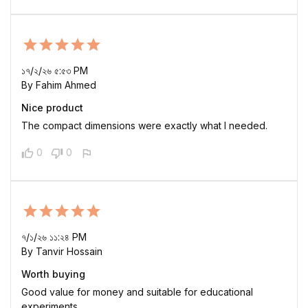
১৭/২/২৬ ৫:৫৩ PM
By Fahim Ahmed
Nice product
The compact dimensions were exactly what I needed.
0
0
৭/১/২৬ ১১:২৪ PM
By Tanvir Hossain
Worth buying
Good value for money and suitable for educational
experiments.