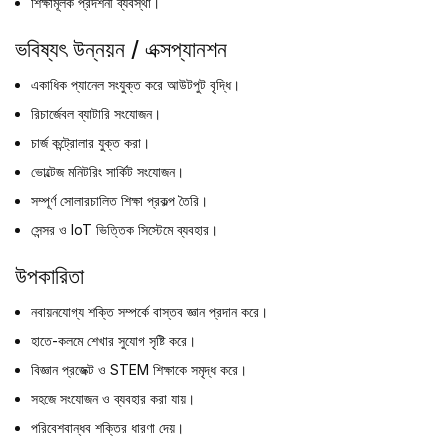
শিক্ষামূলক প্রদর্শনী ব্যবস্থা।
ভবিষ্যৎ উন্নয়ন / এক্সপ্যানশন
একাধিক প্যানেল সংযুক্ত করে আউটপুট বৃদ্ধি।
রিচার্জেবল ব্যাটারি সংযোজন।
চার্জ কন্ট্রোলার যুক্ত করা।
ভোল্টেজ মনিটরিং সার্কিট সংযোজন।
সম্পূর্ণ সোলারচালিত শিক্ষা প্রকল্প তৈরি।
সেন্সর ও IoT ভিত্তিক সিস্টেমে ব্যবহার।
উপকারিতা
নবায়নযোগ্য শক্তি সম্পর্কে বাস্তব জ্ঞান প্রদান করে।
হাতে-কলমে শেখার সুযোগ সৃষ্টি করে।
বিজ্ঞান প্রজেক্ট ও STEM শিক্ষাকে সমৃদ্ধ করে।
সহজে সংযোজন ও ব্যবহার করা যায়।
পরিবেশবান্ধব শক্তির ধারণা দেয়।