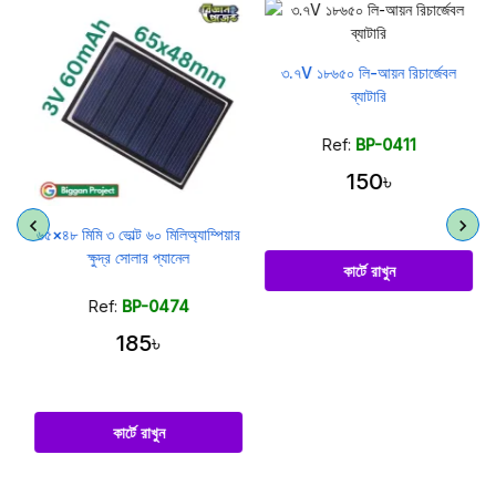
৩.৭V ১৮৬৫০ লি-আয়ন রিচার্জেবল
ব্যাটারি
Ref:
BP-0411
150৳
৬৫×৪৮ মিমি ৩ ভোল্ট ৬০ মিলিঅ্যাম্পিয়ার
ক্ষুদ্র সোলার প্যানেল
কার্টে রাখুন
Ref:
BP-0474
185৳
কার্টে রাখুন