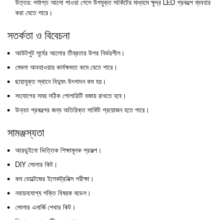
উত্তর: পর্যাপ্ত আলো পাওয়া গেলে উপযুক্ত সার্কিটের মাধ্যমে ক্ষুদ্র LED প্রকল্পে ব্যবহার
করা যেতে পারে।
সতর্কতা ও বিবেচনা
আউটপুট সূর্যের আলোর তীব্রতার উপর নির্ভরশীল।
মেঘলা আবহাওয়ায় কার্যক্ষমতা কমে যেতে পারে।
ছায়াযুক্ত স্থানে বিদ্যুৎ উৎপাদন কম হয়।
সংযোগের সময় সঠিক পোলারিটি বজায় রাখতে হবে।
উন্নত প্রকল্পের জন্য অতিরিক্ত সার্কিট প্রয়োজন হতে পারে।
সামঞ্জস্যতা
আরডুইনো ভিত্তিক শিক্ষামূলক প্রকল্প।
DIY সোলার কিট।
কম ভোল্টেজের ইলেকট্রনিক্স পরীক্ষা।
নবায়নযোগ্য শক্তি বিষয়ক মডেল।
সোলার এনার্জি শেখার কিট।