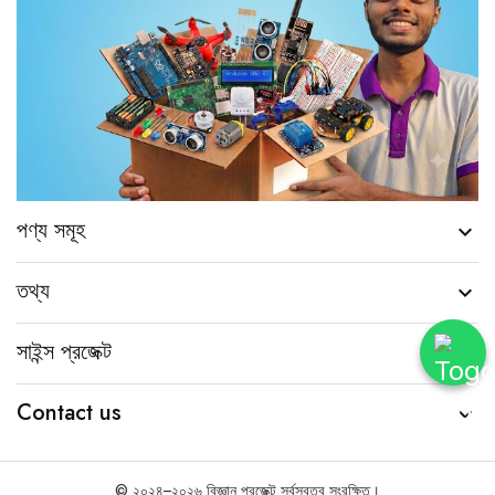
পণ্য সমূহ

তথ্য

সাইন্স প্রজেক্ট

Contact us

© ২০২৪–২০২৬ বিজ্ঞান প্রজেক্ট সর্বস্বত্ব সংরক্ষিত।