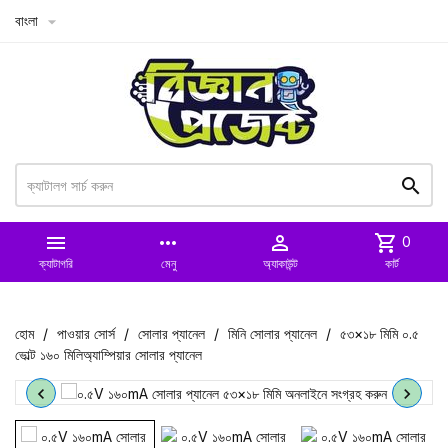
বাংলা



more_horiz

shopping_cart
0
ক্যাটাগরি
মেনু
অ্যাকাউন্ট
কার্ট
হোম
পাওয়ার সোর্স
সোলার প্যানেল
মিনি সোলার প্যানেল
৫৩×১৮ মিমি ০.৫
ভোল্ট ১৬০ মিলিঅ্যাম্পিয়ার সোলার প্যানেল