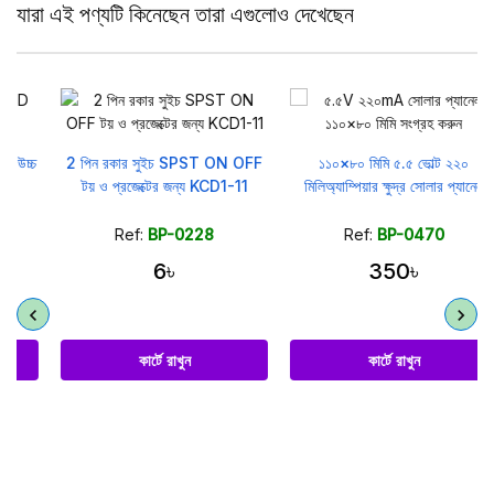
যারা এই পণ্যটি কিনেছেন তারা এগুলোও দেখেছেন
চ
2 পিন রকার সুইচ SPST ON OFF
১১০×৮০ মিমি ৫.৫ ভোল্ট ২২০
টয় ও প্রজেক্টের জন্য KCD1-11
মিলিঅ্যাম্পিয়ার ক্ষুদ্র সোলার প্যানেল
Ref:
BP-0228
Ref:
BP-0470
6৳
350৳
কার্টে রাখুন
কার্টে রাখুন