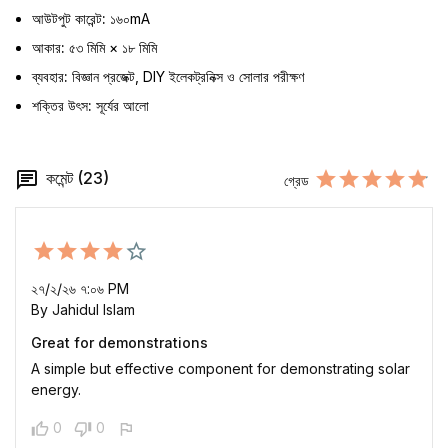
আউটপুট কারেন্ট:
১৬০mA
আকার:
৫৩ মিমি × ১৮ মিমি
ব্যবহার:
বিজ্ঞান প্রজেক্ট, DIY ইলেকট্রনিক্স ও সোলার পরীক্ষণ
শক্তির উৎস:
সূর্যের আলো
কমেন্ট (23)
গ্রেড
২৭/২/২৬ ৭:০৬ PM
By Jahidul Islam
Great for demonstrations
A simple but effective component for demonstrating solar
energy.
0
0