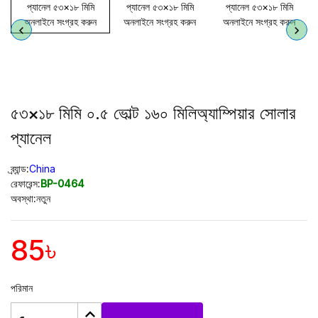
৫৩×১৮ মিমি ০.৫ ভোল্ট ১৬০ মিলিঅ্যাম্পিয়ার সোলার
প্যানেল
ব্র্যান্ড:
China
রেফারেন্স:
BP-0464
অবস্থা:
নতুন
85৳
পরিমান