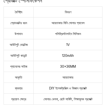
প্রোডাক্ট স্পেসিফিকেশন
বৈশিষ্ট্য
বিবরণ
প্রোডাক্টের ধরন
আয়তাকার মিনি সোলার প্যানেল
উপাদান
পলিক্রিস্টালাইন সিলিকন
আউটপুট ভোল্টেজ
1V
আউটপুট কারেন্ট
120mAh
প্যানেলের সাইজ
30x36MM
আকৃতি
আয়তাকার
ব্যবহার
DIY ইলেকট্রনিক্স ও বিজ্ঞান প্রজেক্ট
প্রয়োগ ক্ষেত্র
সোলার খেলনা, ছোট সার্কিট, শিক্ষামূলক প্রজেক্ট