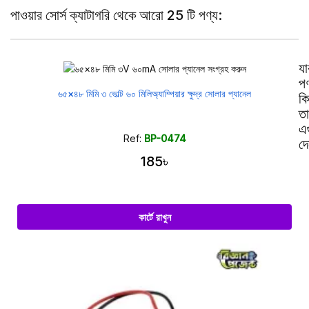
পাওয়ার সোর্স ক্যাটাগরি থেকে আরো 25 টি পণ্য:
যা
পণ
৬৫×৪৮ মিমি ৩ ভোল্ট ৬০ মিলিঅ্যাম্পিয়ার ক্ষুদ্র সোলার প্যানেল
ক
তা
এ
Ref:
BP-0474
দ
185৳
কার্টে রাখুন