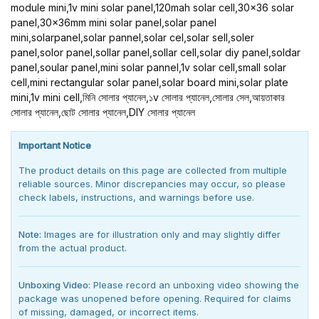
module mini,1v mini solar panel,120mah solar cell,30x36 solar
panel,30x36mm mini solar panel,solar panel
mini,solarpanel,solar pannel,solar cel,solar sell,soler
panel,solor panel,sollar panel,sollar cell,solar diy panel,soldar
panel,soular panel,mini solar pannel,1v solar cell,small solar
cell,mini rectangular solar panel,solar board mini,solar plate
mini,1v mini cell,মিনি সোলার প্যানেল,১v সোলার প্যানেল,সোলার সেল,আয়তাকার
সোলার প্যানেল,ছোট সোলার প্যানেল,DIY সোলার প্যানেল
Important Notice
The product details on this page are collected from multiple
reliable sources. Minor discrepancies may occur, so please
check labels, instructions, and warnings before use.
Note:
Images are for illustration only and may slightly differ
from the actual product.
Unboxing Video:
Please record an unboxing video showing the
package was unopened before opening. Required for claims
of missing, damaged, or incorrect items.