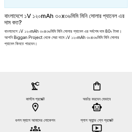
বাংলাদেশে ১V ১২০mAh ৩০x৩৬মিমি মিনি সোলার প্যানেল এর
দাম কত?
বাংলাদেশে ১V ১২০mAh ৩০x৩৬মিমি মিনি সোলার প্যানেল এর সর্বশেষ দাম 80৳ টাকা।
আপনি Biggan Project থেকে সেরা দামে ১V ১২০mAh ৩০x৩৬মিমি মিনি সোলার
প্যানেল কিনতে পারবেন।
precision_manufacturing
shopping_bag
কাস্টম প্রজেক্ট
অর্ডার করবেন যেভাবে
location_on
smart_toy
গুগল ম্যাপে আমাদের লোকেশন
প্লাগ অ্যান্ড প্লে প্রজেক্ট
groups
ondemand_video