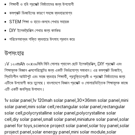
শিক্ষার্থী ও হবি প্রজেক্ট নির্মাতাদের জন্য উপযোগী
কমপ্যাক্ট ডিজাইনের কারণে সহজে ব্যবহারযোগ্য
STEM শিক্ষা ও হাতে-কলমে শেখায় সহায়ক
DIY ইলেকট্রনিক্স শেখার জন্য কার্যকর
পরিবেশবান্ধব শক্তি ব্যবহারে উৎসাহ প্রদান করে
উপসংহার
১V ১২০mAh ৩০x৩৬মিমি মিনি সোলার প্যানেল ছোট ইলেকট্রনিক্স, DIY প্রজেক্ট এবং
শিক্ষামূলক বিজ্ঞান এক্সপেরিমেন্টের জন্য একটি নির্ভরযোগ্য সমাধান। এর কমপ্যাক্ট ডিজাইন,
স্থিতিশীল আউটপুট এবং সহজ ব্যবহার শিক্ষার্থী, প্রযুক্তিপ্রেমী ও প্রজেক্ট নির্মাতাদের জন্য
এটিকে উপযোগী করে তুলেছে। বাংলাদেশে বিজ্ঞান প্রজেক্ট ও সোলারভিত্তিক শিক্ষামূলক কাজে
এটি একটি জনপ্রিয় উপাদান।
1v solar panel,1v 120mah solar panel,30x36mm solar panel,mini
solar panel,mini solar cell,rectangular solar panel,rectangular
solar cell,polycrystalline solar panel,polycrystalline solar
cell,diy solar panel,small solar panel,miniature solar panel,solar
panel for toys,science project solar panel,solar toy panel,solar
project panel,solar energy panel,mini solar module,solar