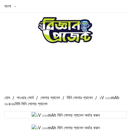
বাংলা

হোম
পাওয়ার সোর্স
সোলার প্যানেল
মিনি সোলার প্যানেল
১V ১২০mAh
৩০x৩৬মিমি মিনি সোলার প্যানেল