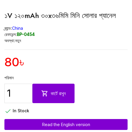
১V ১২০mAh ৩০x৩৬মিমি মিনি সোলার প্যানেল
ব্র্যান্ড:
China
রেফারেন্স:
BP-0454
অবস্থা:
নতুন
80৳
পরিমান

কার্টে রাখুন

In Stock
Read the English version