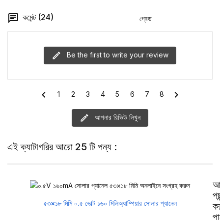
কমেন্ট (24)
গ্রেড
Be the first to write your review
chevron_left
chevron_right
1
2
3
4
5
6
7
8
আপনার রিভিউ লিখুন
এই ক্যাটাগরির আরো 25 টি পন্য :
আ
পছ
৫৩×১৮ মিমি ০.৫ ভোল্ট ১৬০ মিলিঅ্যাম্পিয়ার সোলার প্যানেল
ক
পা