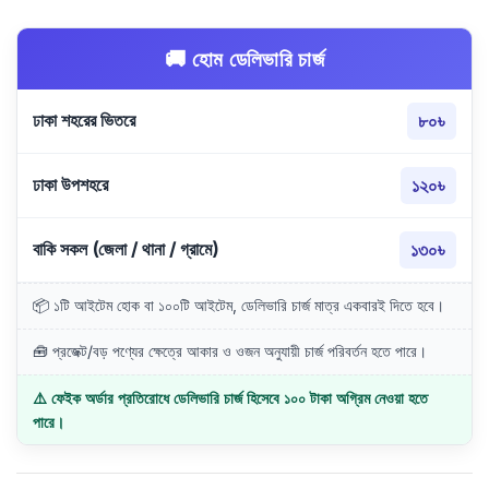
🚚 হোম ডেলিভারি চার্জ
ঢাকা শহরের ভিতরে
৮০৳
ঢাকা উপশহরে
১২০৳
বাকি সকল (জেলা / থানা / গ্রামে)
১৩০৳
📦 ১টি আইটেম হোক বা ১০০টি আইটেম, ডেলিভারি চার্জ মাত্র একবারই দিতে হবে।
🧰 প্রজেক্ট/বড় পণ্যের ক্ষেত্রে আকার ও ওজন অনুযায়ী চার্জ পরিবর্তন হতে পারে।
⚠️ ফেইক অর্ডার প্রতিরোধে ডেলিভারি চার্জ হিসেবে ১০০ টাকা অগ্রিম নেওয়া হতে
পারে।