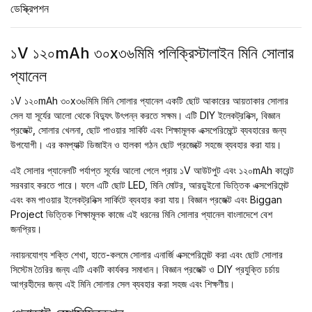
ডেস্ক্রিপশন
১V ১২০mAh ৩০x৩৬মিমি পলিক্রিস্টালাইন মিনি সোলার
প্যানেল
১V ১২০mAh ৩০x৩৬মিমি মিনি সোলার প্যানেল একটি ছোট আকারের আয়তাকার সোলার
সেল যা সূর্যের আলো থেকে বিদ্যুৎ উৎপন্ন করতে সক্ষম। এটি DIY ইলেকট্রনিক্স, বিজ্ঞান
প্রজেক্ট, সোলার খেলনা, ছোট পাওয়ার সার্কিট এবং শিক্ষামূলক এক্সপেরিমেন্টে ব্যবহারের জন্য
উপযোগী। এর কমপ্যাক্ট ডিজাইন ও হালকা গঠন ছোট প্রজেক্টে সহজে ব্যবহার করা যায়।
এই সোলার প্যানেলটি পর্যাপ্ত সূর্যের আলো পেলে প্রায় ১V আউটপুট এবং ১২০mAh কারেন্ট
সরবরাহ করতে পারে। ফলে এটি ছোট LED, মিনি মোটর, আরডুইনো ভিত্তিক এক্সপেরিমেন্ট
এবং কম পাওয়ার ইলেকট্রনিক্স সার্কিটে ব্যবহার করা যায়। বিজ্ঞান প্রজেক্ট এবং Biggan
Project ভিত্তিক শিক্ষামূলক কাজে এই ধরনের মিনি সোলার প্যানেল বাংলাদেশে বেশ
জনপ্রিয়।
নবায়নযোগ্য শক্তি শেখা, হাতে-কলমে সোলার এনার্জি এক্সপেরিমেন্ট করা এবং ছোট সোলার
সিস্টেম তৈরির জন্য এটি একটি কার্যকর সমাধান। বিজ্ঞান প্রজেক্ট ও DIY প্রযুক্তি চর্চায়
আগ্রহীদের জন্য এই মিনি সোলার সেল ব্যবহার করা সহজ এবং শিক্ষণীয়।