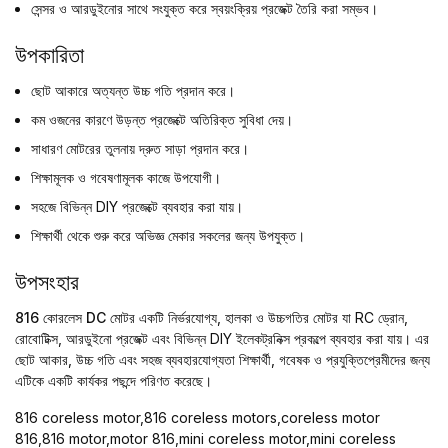
সেন্সর ও আরডুইনোর সাথে সংযুক্ত করে স্বয়ংক্রিয় প্রজেক্ট তৈরি করা সম্ভব।
উপকারিতা
ছোট আকারে অত্যন্ত উচ্চ গতি প্রদান করে।
কম ওজনের কারণে উড়ন্ত প্রজেক্টে অতিরিক্ত সুবিধা দেয়।
সাধারণ মোটরের তুলনায় দ্রুত সাড়া প্রদান করে।
শিক্ষামূলক ও গবেষণামূলক কাজে উপযোগী।
সহজে বিভিন্ন DIY প্রজেক্টে ব্যবহার করা যায়।
শিক্ষার্থী থেকে শুরু করে অভিজ্ঞ মেকার সকলের জন্য উপযুক্ত।
উপসংহার
816 কোরলেস DC মোটর
একটি নির্ভরযোগ্য, হালকা ও উচ্চগতির মোটর যা RC ড্রোন,
রোবোটিক্স, আরডুইনো প্রজেক্ট এবং বিভিন্ন DIY ইলেকট্রনিক্স প্রকল্পে ব্যবহার করা যায়। এর
ছোট আকার, উচ্চ গতি এবং সহজ ব্যবহারযোগ্যতা শিক্ষার্থী, গবেষক ও প্রযুক্তিপ্রেমীদের জন্য
এটিকে একটি কার্যকর পছন্দে পরিণত করেছে।
816 coreless motor,816 coreless motors,coreless motor
816,816 motor,motor 816,mini coreless motor,mini coreless