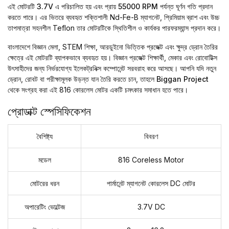
এই মোটরটি
3.7V
এ পরিচালিত হয় এবং প্রায়
55000 RPM
পর্যন্ত ঘূর্ণন গতি প্রদান
করতে পারে। এর ভিতরে ব্যবহৃত শক্তিশালী Nd-Fe-B ম্যাগনেট, প্রিমিয়াম ব্রাশ এবং উচ্চ
তাপমাত্রা সহনশীল Teflon তার মোটরটিকে স্থিতিশীল ও কার্যকর পারফরম্যান্স প্রদান করে।
বাংলাদেশে বিজ্ঞান মেলা, STEM শিক্ষা, আরডুইনো ভিত্তিক প্রজেক্ট এবং ক্ষুদ্র ড্রোন তৈরির
ক্ষেত্রে এই মোটরটি ব্যাপকভাবে ব্যবহৃত হয়।
বিজ্ঞান প্রজেক্ট
শিক্ষার্থী, মেকার এবং রোবোটিক্স
উৎসাহীদের জন্য নির্ভরযোগ্য ইলেকট্রনিক্স কম্পোনেন্ট সরবরাহ করে আসছে। আপনি যদি নতুন
ড্রোন, রোবট বা পরীক্ষামূলক উড়ন্ত যান তৈরি করতে চান, তাহলে
Biggan Project
থেকে সংগ্রহ করা এই 816 কোরলেস মোটর একটি চমৎকার সমাধান হতে পারে।
প্রোডাক্ট স্পেসিফিকেশন
বৈশিষ্ট্য
বিবরণ
মডেল
816 Coreless Motor
মোটরের ধরন
পার্মানেন্ট ম্যাগনেট কোরলেস DC মোটর
অপারেটিং ভোল্টেজ
3.7V DC