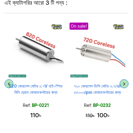
এই ক্যাটাগরির আরো 3 টি পন্য :
On sale!
820 কোরলেস মোটর ৩.৭V হাই-স্পিড
৭২০ কোরলেস ডিসি মোটর ৩.৭ভোল্ট
মিনি ড্রোন কোয়াডকপ্টারের জন্য
৫৫০০০rpm কোয়াডকপ্টারের জন্য
Ref:
BP-0221
Ref:
BP-0232
110৳
100৳
110৳