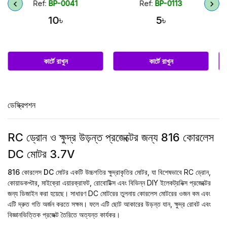
Ref:
BP-0113
Ref:
BP-0023
5৳
30৳
কার্টে রাখুন
কার্টে রাখুন
ডেস্ক্রিপশন
RC ড্রোন ও ক্ষুদ্র উড়ন্ত প্রজেক্টের জন্য 816 কোরলেস
DC মোটর 3.7V
816 কোরলেস DC মোটর
একটি উচ্চগতির ক্ষুদ্রাকৃতির মোটর, যা বিশেষভাবে RC ড্রোন,
কোয়াডকপ্টার, মাইক্রো এয়ারক্রাফট, রোবোটিক্স এবং বিভিন্ন DIY ইলেকট্রনিক্স প্রজেক্টের
জন্য ডিজাইন করা হয়েছে। সাধারণ DC মোটরের তুলনায় কোরলেস মোটরের ওজন কম এবং
এটি দ্রুত গতি অর্জন করতে সক্ষম। ফলে এটি ছোট আকারের উড়ন্ত যান, ক্ষুদ্র রোবট এবং
বিজ্ঞানভিত্তিক প্রজেক্ট তৈরিতে অত্যন্ত কার্যকর।