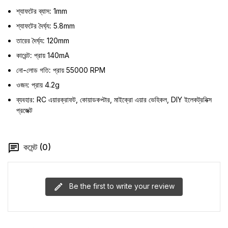
শ্যাফটের ব্যাস:
1mm
শ্যাফটের দৈর্ঘ্য:
5.8mm
তারের দৈর্ঘ্য:
120mm
কারেন্ট:
প্রায় 140mA
নো-লোড গতি:
প্রায় 55000 RPM
ওজন:
প্রায় 4.2g
ব্যবহার:
RC এয়ারক্রাফট, কোয়াডকপ্টার, মাইক্রো এয়ার ভেহিকল, DIY ইলেকট্রনিক্স
প্রজেক্ট
কমেন্ট (0)
Be the first to write your review