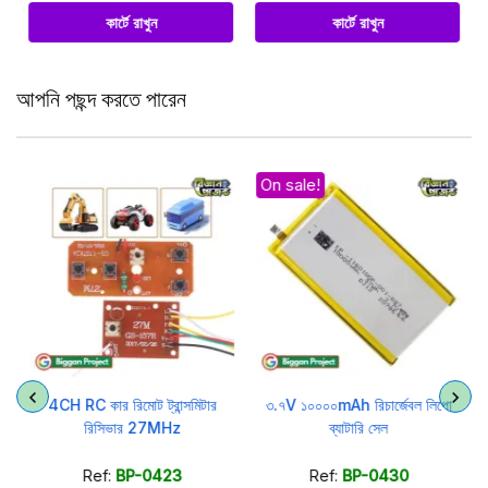
কার্টে রাখুন
কার্টে রাখুন
আপনি পছন্দ করতে পারেন
On sale!
4CH RC কার রিমোট ট্রান্সমিটার
৩.৭V ১০০০০mAh রিচার্জেবল লিপো
রিসিভার 27MHz
ব্যাটারি সেল
Ref:
BP-0423
Ref:
BP-0430