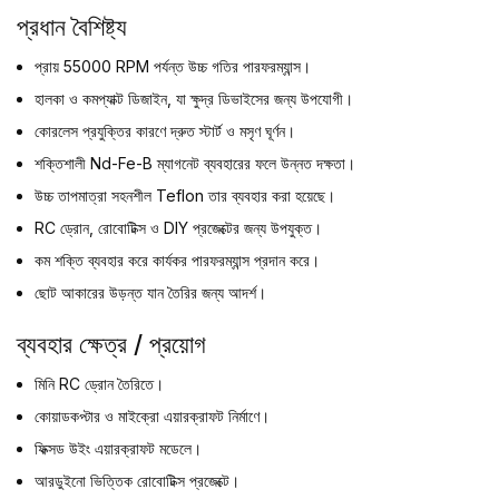
প্রধান বৈশিষ্ট্য
প্রায় 55000 RPM পর্যন্ত উচ্চ গতির পারফরম্যান্স।
হালকা ও কমপ্যাক্ট ডিজাইন, যা ক্ষুদ্র ডিভাইসের জন্য উপযোগী।
কোরলেস প্রযুক্তির কারণে দ্রুত স্টার্ট ও মসৃণ ঘূর্ণন।
শক্তিশালী Nd-Fe-B ম্যাগনেট ব্যবহারের ফলে উন্নত দক্ষতা।
উচ্চ তাপমাত্রা সহনশীল Teflon তার ব্যবহার করা হয়েছে।
RC ড্রোন, রোবোটিক্স ও DIY প্রজেক্টের জন্য উপযুক্ত।
কম শক্তি ব্যবহার করে কার্যকর পারফরম্যান্স প্রদান করে।
ছোট আকারের উড়ন্ত যান তৈরির জন্য আদর্শ।
ব্যবহার ক্ষেত্র / প্রয়োগ
মিনি RC ড্রোন তৈরিতে।
কোয়াডকপ্টার ও মাইক্রো এয়ারক্রাফট নির্মাণে।
ফিক্সড উইং এয়ারক্রাফট মডেলে।
আরডুইনো ভিত্তিক রোবোটিক্স প্রজেক্টে।