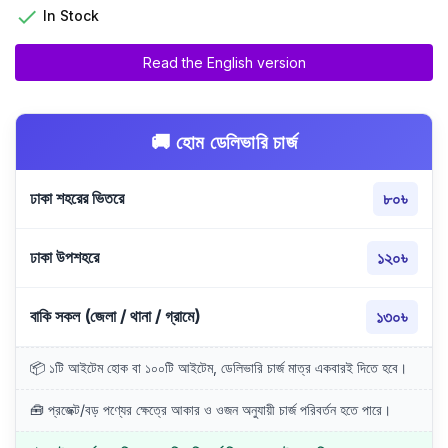

In Stock
Read the English version
🚚 হোম ডেলিভারি চার্জ
ঢাকা শহরের ভিতরে
৮০৳
ঢাকা উপশহরে
১২০৳
বাকি সকল (জেলা / থানা / গ্রামে)
১৩০৳
📦 ১টি আইটেম হোক বা ১০০টি আইটেম, ডেলিভারি চার্জ মাত্র একবারই দিতে হবে।
🧰 প্রজেক্ট/বড় পণ্যের ক্ষেত্রে আকার ও ওজন অনুযায়ী চার্জ পরিবর্তন হতে পারে।