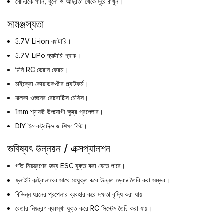
মোটরকে পানি, ধুলো ও আর্দ্রতা থেকে দূরে রাখুন।
সামঞ্জস্যতা
3.7V Li-ion ব্যাটারি।
3.7V LiPo ব্যাটারি প্যাক।
মিনি RC ড্রোন ফ্রেম।
মাইক্রো কোয়াডকপ্টার প্ল্যাটফর্ম।
হালকা ওজনের রোবোটিক্স চেসিস।
1mm শ্যাফট উপযোগী ক্ষুদ্র প্রপেলার।
DIY ইলেকট্রনিক্স ও শিক্ষা কিট।
ভবিষ্যৎ উন্নয়ন / এক্সপ্যানশন
গতি নিয়ন্ত্রণের জন্য ESC যুক্ত করা যেতে পারে।
ফ্লাইট কন্ট্রোলারের সাথে সংযুক্ত করে উন্নত ড্রোন তৈরি করা সম্ভব।
বিভিন্ন ধরনের প্রপেলার ব্যবহার করে দক্ষতা বৃদ্ধি করা যায়।
বেতার নিয়ন্ত্রণ ব্যবস্থা যুক্ত করে RC সিস্টেম তৈরি করা যায়।