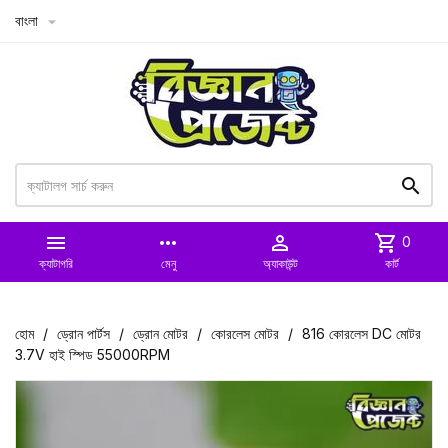
বাংলা



more_horiz

shopping_cart
0
ক্যাটাগরি
মেনু
অ্যাকাউন্ট
কার্ট
হোম
ড্রোন পার্টস
ড্রোন মোটর
কোরলেস মোটর
816 কোরলেস DC মোটর
3.7V হাই স্পিড 55000RPM