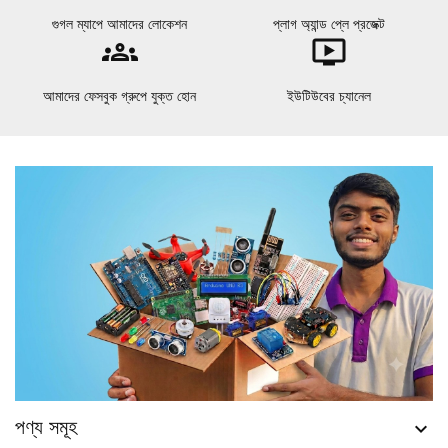
গুগল ম্যাপে আমাদের লোকেশন
প্লাগ অ্যান্ড প্লে প্রজেক্ট
groups
ondemand_video
আমাদের ফেসবুক গ্রুপে যুক্ত হোন
ইউটিউবের চ্যানেল
পণ্য সমূহ
