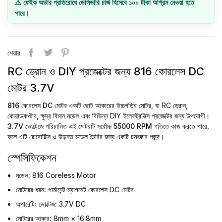
⚠️ ফেইক অর্ডার প্রতিরোধে ডেলিভারি চার্জ হিসেবে ১০০ টাকা অগ্রিম নেওয়া হতে
পারে।
শেয়ার
RC ড্রোন ও DIY প্রজেক্টের জন্য 816 কোরলেস DC
মোটর 3.7V
816 কোরলেস DC মোটর
একটি ছোট আকারের উচ্চগতির মোটর, যা RC ড্রোন,
কোয়াডকপ্টার, ক্ষুদ্র বিমান মডেল এবং বিভিন্ন DIY ইলেকট্রনিক্স প্রজেক্টের জন্য উপযোগী।
3.7V
ভোল্টেজে পরিচালিত এই মোটরটি সর্বোচ্চ
55000 RPM
গতিতে কাজ করতে পারে,
ফলে এটি রোবোটিক্স ও উড়ন্ত মডেল তৈরির জন্য একটি চমৎকার পছন্দ।
স্পেসিফিকেশন
মডেল:
816 Coreless Motor
মোটরের ধরন:
পার্মানেন্ট ম্যাগনেট কোরলেস DC মোটর
অপারেটিং ভোল্টেজ:
3.7V DC
মোটরের আকার:
8mm × 16.8mm