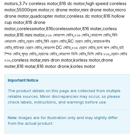
motors,3.7v coreless motor,816 dc motor,high speed coreless
motor,55000rpm motor,rc drone motor,mini drone motor,micro
drone motor,quadcopter motor,coreless dc motor,816 hollow
cup motor,816 drone
motor,corelessmotor,816corelessmotor,816 moter,corless
motor,816 mini motor,৮১৬ কোরলেস মোটর,৮১৬ মোটর,কোরলেস মোটর,মিনি
কোরলেস মোটর,ড্রোন মোটর,মিনি ড্রোন মোটর,RC ড্রোন মোটর,কোয়াডকপ্টার
মোটর,মাইক্রো ড্রোন মোটর,কোরলেস DC মোটর,৮১৬ ড্রোন মোটর,হলো কাপ মোটর,হাই
স্পিড মোটর,ক্ষুদ্র মোটর,ড্রোনের মোটর,কোরলেস ডিসি মোটর,ডিসি মোটর ৮১৬,ড্রোন মোটর
৮১৬,coreless motar,mini dron motor,korless motor,drone
moter,816 motar,816 motor drone,korles motor
Important Notice
The product details on this page are collected from multiple
reliable sources. Minor discrepancies may occur, so please
check labels, instructions, and warnings before use.
Note:
Images are for illustration only and may slightly differ
from the actual product.