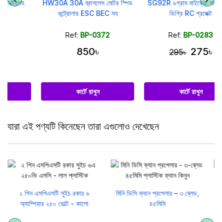
HW30A 30A ব্রাশলেস মোটর স্পিড
SG92R ৯গ্রাম মাইক্রো সার্ভো ১৮০
কন্ট্রোলার ESC BEC সহ
ডিগ্রি RC প্রজেক্ট
Ref:
BP-0372
Ref:
BP-0283
850৳
275৳
295৳
কার্টে রাখুন
কার্টে রাখুন
যারা এই পণ্যটি কিনেছেন তারা এগুলোও দেখেছেন
মিনি ডিসি ফ্যান প্রপেলার – ৩ ব্লেড,
১ চ্যানেল ১৮৬৫০ ব্যাটারি হোল্ডার কেস
৪৫মিমি