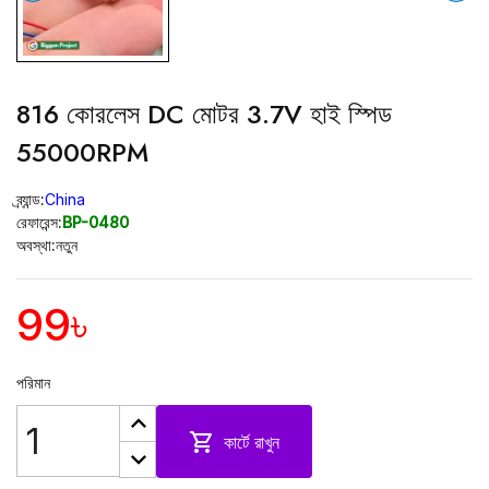
816 কোরলেস DC মোটর 3.7V হাই স্পিড
55000RPM
ব্র্যান্ড:
China
রেফারেন্স:
BP-0480
অবস্থা:
নতুন
99৳
পরিমান

কার্টে রাখুন