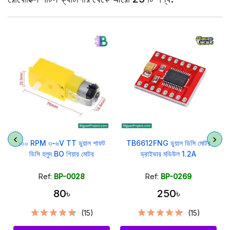
১০০ RPM ৩-৬V TT ডুয়াল শাফট
TB6612FNG ডুয়াল ডিসি মোটর
ডিসি হলুদ BO গিয়ার মোটর
ড্রাইভার মডিউল 1.2A
Ref:
BP-0028
Ref:
BP-0269
80৳
250৳
(15)
(15)