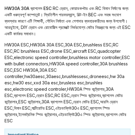
HW30A 30A ব্রাশলেস ESC
RC ড্রোন, কোয়াডকপ্টার এবং RC বিমান নির্মাণের জন্য
একটি গুরুত্বপূর্ণ কম্পোনেন্ট। স্থিতিশীল পারফরম্যান্স, বিল্ট-ইন BEC এবং সহজ সংযোগ
ব্যবস্থার কারণে এটি শিক্ষার্থী, শৌখিন নির্মাতা এবং পেশাদার ব্যবহারকারীদের জন্য উপযোগী।
আরডুইনো, DIY ড্রোন এবং রোবোটিক্স প্রজেক্টে নির্ভরযোগ্য মোটর নিয়ন্ত্রণের জন্য এই ESC
একটি কার্যকর সমাধান।
HW30A ESC,HW30A 30A ESC,30A ESC,brushless ESC,RC
ESC,RC brushless ESC,drone ESC,aircraft ESC,quadcopter
ESC,electronic speed controller,brushless motor controller,ESC
with bullet connectors,HW30A speed controller,30A brushless
ESC,ESC HW30A,30A ESC
controller,hw30aesc,30aesc,brushlessesc,droneesc,hw 30a
esc,hw30 esc,xxd 30a esc,brusless esc,brushles
esc,electronic speed controler,HW30A স্পিড কন্ট্রোলার,30A
ESC,ব্রাশলেস ESC,ড্রোন ESC,RC ESC,ড্রোন স্পিড কন্ট্রোলার,ব্রাশলেস মোটর
কন্ট্রোলার,ESC কন্ট্রোলার,30A ব্রাশলেস ESC,ড্রোন মোটর ESC,আরসি ড্রোন
ESC,বিমান ESC,মাল্টিরোটর ESC,এইচডাব্লিউ30এ ESC,ব্রাশলেস স্পিড
কন্ট্রোলার,ইলেকট্রনিক স্পিড কন্ট্রোলার,এইচডাব্লিউ30এ স্পিড কন্ট্রোলার,ব্রাশলেস মোটর
ESC
Important Notice