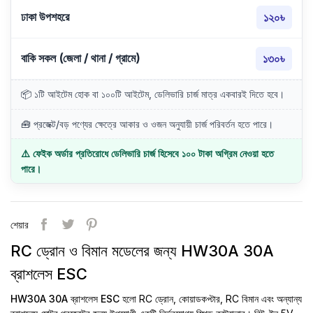
ঢাকা উপশহরে
১২০৳
বাকি সকল (জেলা / থানা / গ্রামে)
১৩০৳
📦 ১টি আইটেম হোক বা ১০০টি আইটেম, ডেলিভারি চার্জ মাত্র একবারই দিতে হবে।
🧰 প্রজেক্ট/বড় পণ্যের ক্ষেত্রে আকার ও ওজন অনুযায়ী চার্জ পরিবর্তন হতে পারে।
⚠️ ফেইক অর্ডার প্রতিরোধে ডেলিভারি চার্জ হিসেবে ১০০ টাকা অগ্রিম নেওয়া হতে
পারে।
শেয়ার
RC ড্রোন ও বিমান মডেলের জন্য HW30A 30A
ব্রাশলেস ESC
HW30A 30A ব্রাশলেস ESC
হলো RC ড্রোন, কোয়াডকপ্টার, RC বিমান এবং অন্যান্য