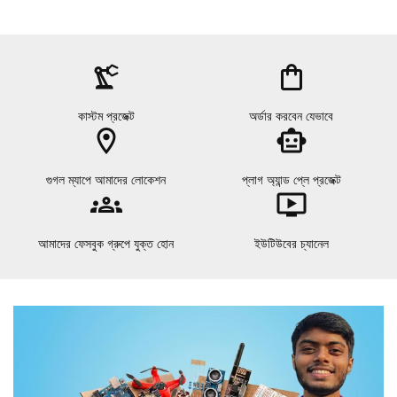
precision_manufacturing
shopping_bag
কাস্টম প্রজেক্ট
অর্ডার করবেন যেভাবে
location_on
smart_toy
গুগল ম্যাপে আমাদের লোকেশন
প্লাগ অ্যান্ড প্লে প্রজেক্ট
groups
ondemand_video
আমাদের ফেসবুক গ্রুপে যুক্ত হোন
ইউটিউবের চ্যানেল