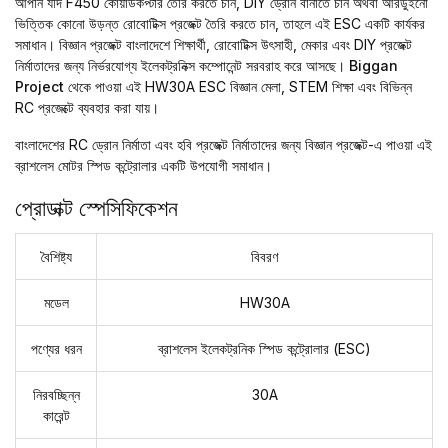
আপনি যদি F450 কোয়াডকপ্টার তৈরি করতে চান, DIY ড্রোন বানাতে চান অথবা আরডুইনো
ভিত্তিক কোনো উড়ন্ত রোবোটিক্স প্রজেক্ট তৈরি করতে চান, তাহলে এই ESC একটি কার্যকর
সমাধান।
বিজ্ঞান প্রজেক্ট
বাংলাদেশে শিক্ষার্থী, রোবোটিক্স উৎসাহী, মেকার এবং DIY প্রজেক্ট
নির্মাতাদের জন্য নির্ভরযোগ্য ইলেকট্রনিক্স কম্পোনেন্ট সরবরাহ করে আসছে।
Biggan
Project
থেকে পাওয়া এই HW30A ESC বিজ্ঞান মেলা, STEM শিক্ষা এবং বিভিন্ন
RC প্রজেক্টে ব্যবহার করা যায়।
বাংলাদেশের RC ড্রোন নির্মাতা এবং হবি প্রজেক্ট নির্মাতাদের জন্য
বিজ্ঞান প্রজেক্ট
-এ পাওয়া এই
ব্রাশলেস মোটর স্পিড কন্ট্রোলার একটি উপযোগী সমাধান।
প্রোডাক্ট স্পেসিফিকেশন
বৈশিষ্ট্য
বিবরণ
মডেল
HW30A
পণ্যের ধরন
ব্রাশলেস ইলেকট্রনিক স্পিড কন্ট্রোলার (ESC)
নিরবচ্ছিন্ন
30A
কারেন্ট