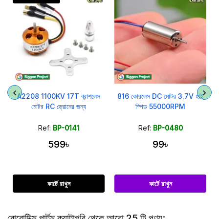
A2208 1100KV 17T ব্রাশলেস
816 কোরলেস DC মোটর 3.7V হাই
মোটর RC ড্রোনের জন্য
স্পিড 55000RPM
Ref:
BP-0141
Ref:
BP-0480
599৳
99৳
কার্টে রাখুন
কার্টে রাখুন
রোবোটিক্স পার্টস ক্যাটাগরি থেকে আরো 25 টি পণ্য: