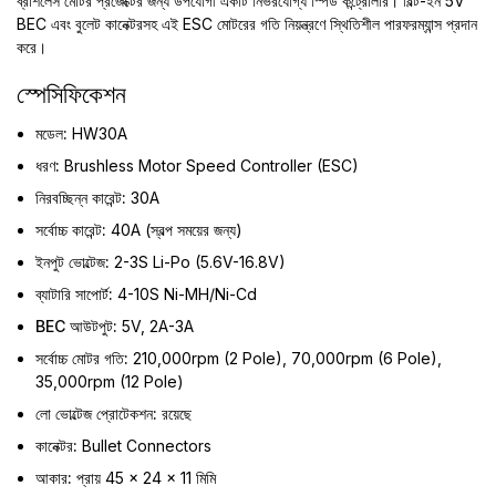
ব্রাশলেস মোটর প্রজেক্টের জন্য উপযোগী একটি নির্ভরযোগ্য স্পিড কন্ট্রোলার। বিল্ট-ইন 5V
BEC এবং বুলেট কানেক্টরসহ এই ESC মোটরের গতি নিয়ন্ত্রণে স্থিতিশীল পারফরম্যান্স প্রদান
করে।
স্পেসিফিকেশন
মডেল:
HW30A
ধরণ:
Brushless Motor Speed Controller (ESC)
নিরবচ্ছিন্ন কারেন্ট:
30A
সর্বোচ্চ কারেন্ট:
40A (স্বল্প সময়ের জন্য)
ইনপুট ভোল্টেজ:
2-3S Li-Po (5.6V-16.8V)
ব্যাটারি সাপোর্ট:
4-10S Ni-MH/Ni-Cd
BEC আউটপুট:
5V, 2A-3A
সর্বোচ্চ মোটর গতি:
210,000rpm (2 Pole), 70,000rpm (6 Pole),
35,000rpm (12 Pole)
লো ভোল্টেজ প্রোটেকশন:
রয়েছে
কানেক্টর:
Bullet Connectors
আকার:
প্রায় 45 × 24 × 11 মিমি