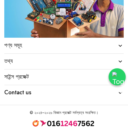
পণ্য সমূহ

তথ্য

সাইন্স প্রজেক্ট

Contact us

© ২০২৪–২০২৬ বিজ্ঞান প্রজেক্ট সর্বস্বত্ব সংরক্ষিত।