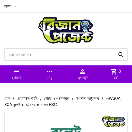
বাংলা



more_horiz

shopping_cart
0
ক্যাটাগরি
মেনু
অ্যাকাউন্ট
কার্ট
হোম
রোবোটিক্স পার্টস
মোটর ও এক্সেসরিজ
ইএসসি কন্ট্রোলার
HW30A
30A বুলেট কানেক্টরসহ ব্রাশলেস ESC