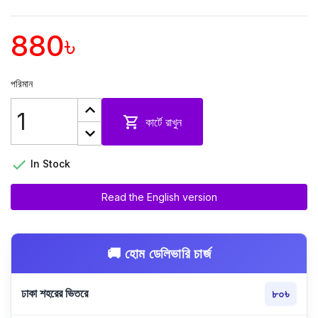
880৳
পরিমান

কার্টে রাখুন

In Stock
Read the English version
🚚 হোম ডেলিভারি চার্জ
ঢাকা শহরের ভিতরে
৮০৳