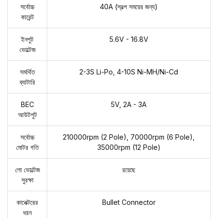
সর্বোচ্চ
40A (স্বল্প সময়ের জন্য)
কারেন্ট
ইনপুট
5.6V - 16.8V
ভোল্টেজ
সমর্থিত
2-3S Li-Po, 4-10S Ni-MH/Ni-Cd
ব্যাটারি
BEC
5V, 2A - 3A
আউটপুট
সর্বোচ্চ
210000rpm (2 Pole), 70000rpm (6 Pole),
মোটর গতি
35000rpm (12 Pole)
লো ভোল্টেজ
রয়েছে
সুরক্ষা
কানেক্টরের
Bullet Connector
ধরন