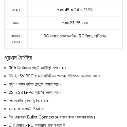
আকার
প্রায় 45 × 24 × 11 মিমি
ওজন
প্রায় 23-25 গ্রাম
ব্যবহার
RC ড্রোন, কোয়াডকপ্টার, RC বিমান, মাল্টিরোটর
ক্ষেত্র
প্রধান বৈশিষ্ট্য
30A নিরবচ্ছিন্ন কারেন্ট আউটপুট সমর্থন করে।
বিল্ট-ইন 5V BEC থাকায় অতিরিক্ত পাওয়ার মডিউলের প্রয়োজন হয় না।
মসৃণ ও দ্রুত থ্রটল রেসপন্স প্রদান করে।
2S ও 3S Li-Po ব্যাটারি সমর্থন করে।
লো ভোল্টেজ সুরক্ষা সুবিধা রয়েছে।
হালকা ও কমপ্যাক্ট ডিজাইন।
প্রি-সোল্ডারড Bullet Connector থাকার কারণে সংযোগ সহজ।
DIY ড্রোন ও RC প্রজেক্টের জন্য উপযোগী।