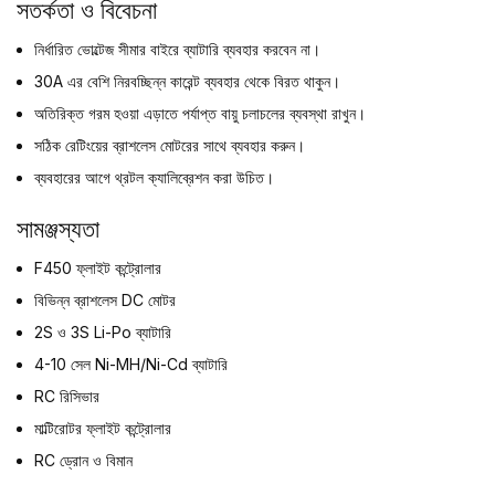
সতর্কতা ও বিবেচনা
নির্ধারিত ভোল্টেজ সীমার বাইরে ব্যাটারি ব্যবহার করবেন না।
30A এর বেশি নিরবচ্ছিন্ন কারেন্ট ব্যবহার থেকে বিরত থাকুন।
অতিরিক্ত গরম হওয়া এড়াতে পর্যাপ্ত বায়ু চলাচলের ব্যবস্থা রাখুন।
সঠিক রেটিংয়ের ব্রাশলেস মোটরের সাথে ব্যবহার করুন।
ব্যবহারের আগে থ্রটল ক্যালিব্রেশন করা উচিত।
সামঞ্জস্যতা
F450 ফ্লাইট কন্ট্রোলার
বিভিন্ন ব্রাশলেস DC মোটর
2S ও 3S Li-Po ব্যাটারি
4-10 সেল Ni-MH/Ni-Cd ব্যাটারি
RC রিসিভার
মাল্টিরোটর ফ্লাইট কন্ট্রোলার
RC ড্রোন ও বিমান