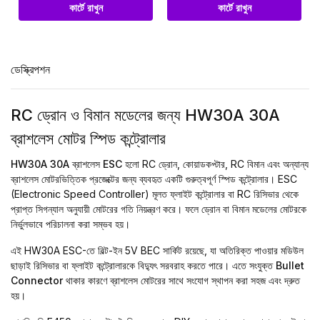
কার্টে রাখুন
কার্টে রাখুন
ডেস্ক্রিপশন
RC ড্রোন ও বিমান মডেলের জন্য HW30A 30A
ব্রাশলেস মোটর স্পিড কন্ট্রোলার
HW30A 30A ব্রাশলেস ESC
হলো RC ড্রোন, কোয়াডকপ্টার, RC বিমান এবং অন্যান্য
ব্রাশলেস মোটরভিত্তিক প্রজেক্টের জন্য ব্যবহৃত একটি গুরুত্বপূর্ণ স্পিড কন্ট্রোলার। ESC
(Electronic Speed Controller) মূলত ফ্লাইট কন্ট্রোলার বা RC রিসিভার থেকে
প্রাপ্ত সিগন্যাল অনুযায়ী মোটরের গতি নিয়ন্ত্রণ করে। ফলে ড্রোন বা বিমান মডেলের মোটরকে
নির্ভুলভাবে পরিচালনা করা সম্ভব হয়।
এই HW30A ESC-তে বিল্ট-ইন 5V BEC সার্কিট রয়েছে, যা অতিরিক্ত পাওয়ার মডিউল
ছাড়াই রিসিভার বা ফ্লাইট কন্ট্রোলারকে বিদ্যুৎ সরবরাহ করতে পারে। এতে সংযুক্ত
Bullet
Connector
থাকার কারণে ব্রাশলেস মোটরের সাথে সংযোগ স্থাপন করা সহজ এবং দ্রুত
হয়।