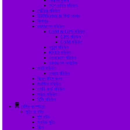
ভোল্টেজ বুস্টার
স্টেপ-ডাউন মডিউল
পেল্টিয়ার মডিউল
হিউমিডিফায়ার & মিস্ট মেকার
কিপ্যাড
ওয়্যারলেস মডিউল
GSM & GPS মডিউল
GPS মডিউল
GSM মডিউল
ব্লুটুথ মডিউল
RFID মডিউল
এনআরএফ মডিউল
ওয়্যারলেস অ্যান্টেনা
লাইট মডিউল
লেজার মডিউল
রিয়েল টাইম ক্লক
জয়স্টিক মডিউল
এসডি কার্ড মডিউল
সাউন্ড মডিউল
হিটিং মডিউল
বেসিক কম্পোনেন্ট
সুইচ ও বাটন
পুশ বাটন
স্লাইড সুইচ
রিলে