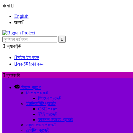
বাংলা

English
বাংলা



অ্যাকাউন্ট

সাইন ইন করুন

একাউন্ট তৈরি করুন

ক্যাটাগরি
বিজ্ঞান প্রকল্প
সিম্পল প্রজেক্ট
শিশুদের প্রজেক্ট
ইউনিভার্সিটি প্রজেক্ট
CSE প্রকল্প
ইইই প্রজেক্ট
ফাইনাল ইয়ারের প্রজেক্ট
স্কুল বিজ্ঞান প্রজেক্ট
রোবটিক্স প্রজেক্ট