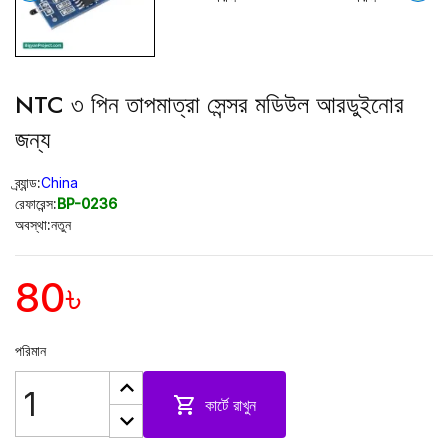
NTC ৩ পিন তাপমাত্রা সেন্সর মডিউল আরডুইনোর
জন্য
ব্র্যান্ড:
China
রেফারেন্স:
BP-0236
অবস্থা:
নতুন
80৳
পরিমান

কার্টে রাখুন