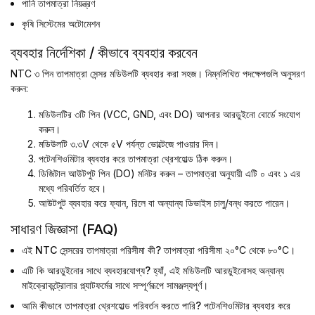
পানি তাপমাত্রা নিয়ন্ত্রণ
কৃষি সিস্টেমের অটোমেশন
ব্যবহার নির্দেশিকা / কীভাবে ব্যবহার করবেন
NTC ৩ পিন তাপমাত্রা সেন্সর মডিউলটি ব্যবহার করা সহজ। নিম্নলিখিত পদক্ষেপগুলি অনুসরণ
করুন:
মডিউলটির ৩টি পিন (VCC, GND, এবং DO) আপনার আরডুইনো বোর্ডে সংযোগ
করুন।
মডিউলটি ৩.৩V থেকে ৫V পর্যন্ত ভোল্টেজে পাওয়ার দিন।
পটেনশিওমিটার ব্যবহার করে তাপমাত্রা থ্রেশহোল্ড ঠিক করুন।
ডিজিটাল আউটপুট পিন (DO) মনিটর করুন – তাপমাত্রা অনুযায়ী এটি ০ এবং ১ এর
মধ্যে পরিবর্তিত হবে।
আউটপুট ব্যবহার করে ফ্যান, রিলে বা অন্যান্য ডিভাইস চালু/বন্ধ করতে পারেন।
সাধারণ জিজ্ঞাসা (FAQ)
এই NTC সেন্সরের তাপমাত্রা পরিসীমা কী?
তাপমাত্রা পরিসীমা ২০°C থেকে ৮০°C।
এটি কি আরডুইনোর সাথে ব্যবহারযোগ্য?
হ্যাঁ, এই মডিউলটি আরডুইনোসহ অন্যান্য
মাইক্রোকন্ট্রোলার প্ল্যাটফর্মের সাথে সম্পূর্ণরূপে সামঞ্জস্যপূর্ণ।
আমি কীভাবে তাপমাত্রা থ্রেশহোল্ড পরিবর্তন করতে পারি?
পটেনশিওমিটার ব্যবহার করে