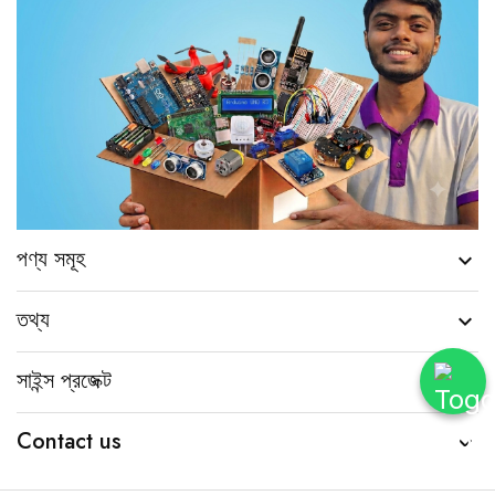
পণ্য সমূহ

তথ্য

সাইন্স প্রজেক্ট

Contact us
