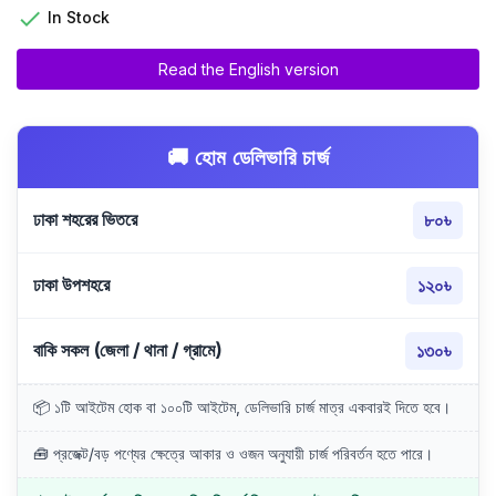

In Stock
Read the English version
🚚 হোম ডেলিভারি চার্জ
ঢাকা শহরের ভিতরে
৮০৳
ঢাকা উপশহরে
১২০৳
বাকি সকল (জেলা / থানা / গ্রামে)
১৩০৳
📦 ১টি আইটেম হোক বা ১০০টি আইটেম, ডেলিভারি চার্জ মাত্র একবারই দিতে হবে।
🧰 প্রজেক্ট/বড় পণ্যের ক্ষেত্রে আকার ও ওজন অনুযায়ী চার্জ পরিবর্তন হতে পারে।