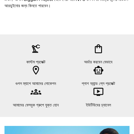
আরডুইনোর জন্য কিনতে পারবেন।
precision_manufacturing
shopping_bag
কাস্টম প্রজেক্ট
অর্ডার করবেন যেভাবে
location_on
smart_toy
গুগল ম্যাপে আমাদের লোকেশন
প্লাগ অ্যান্ড প্লে প্রজেক্ট
groups
ondemand_video
আমাদের ফেসবুক গ্রুপে যুক্ত হোন
ইউটিউবের চ্যানেল