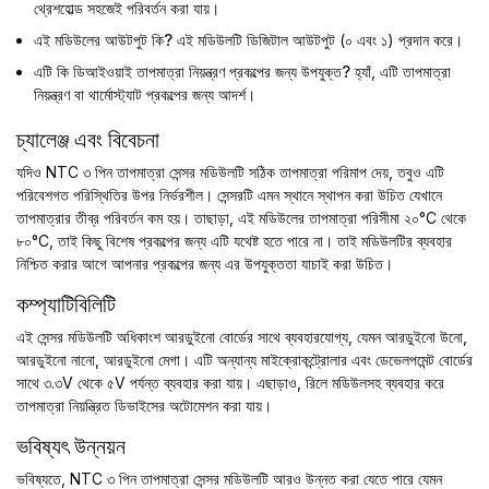
থ্রেশহোল্ড সহজেই পরিবর্তন করা যায়।
এই মডিউলের আউটপুট কি?
এই মডিউলটি ডিজিটাল আউটপুট (০ এবং ১) প্রদান করে।
এটি কি ডিআইওয়াই তাপমাত্রা নিয়ন্ত্রণ প্রকল্পের জন্য উপযুক্ত?
হ্যাঁ, এটি তাপমাত্রা
নিয়ন্ত্রণ বা থার্মোস্ট্যাট প্রকল্পের জন্য আদর্শ।
চ্যালেঞ্জ এবং বিবেচনা
যদিও NTC ৩ পিন তাপমাত্রা সেন্সর মডিউলটি সঠিক তাপমাত্রা পরিমাপ দেয়, তবুও এটি
পরিবেশগত পরিস্থিতির উপর নির্ভরশীল। সেন্সরটি এমন স্থানে স্থাপন করা উচিত যেখানে
তাপমাত্রার তীব্র পরিবর্তন কম হয়। তাছাড়া, এই মডিউলের তাপমাত্রা পরিসীমা ২০°C থেকে
৮০°C, তাই কিছু বিশেষ প্রকল্পের জন্য এটি যথেষ্ট হতে পারে না। তাই মডিউলটির ব্যবহার
নিশ্চিত করার আগে আপনার প্রকল্পের জন্য এর উপযুক্ততা যাচাই করা উচিত।
কম্প্যাটিবিলিটি
এই সেন্সর মডিউলটি অধিকাংশ আরডুইনো বোর্ডের সাথে ব্যবহারযোগ্য, যেমন আরডুইনো উনো,
আরডুইনো নানো, আরডুইনো মেগা। এটি অন্যান্য মাইক্রোকন্ট্রোলার এবং ডেভেলপমেন্ট বোর্ডের
সাথে ৩.৩V থেকে ৫V পর্যন্ত ব্যবহার করা যায়। এছাড়াও, রিলে মডিউলসহ ব্যবহার করে
তাপমাত্রা নিয়ন্ত্রিত ডিভাইসের অটোমেশন করা যায়।
ভবিষ্যৎ উন্নয়ন
ভবিষ্যতে, NTC ৩ পিন তাপমাত্রা সেন্সর মডিউলটি আরও উন্নত করা যেতে পারে যেমন