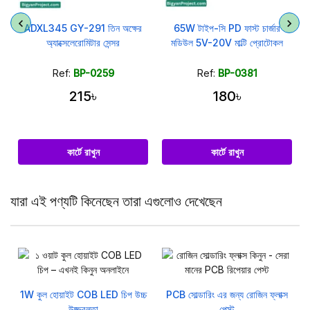
ADXL345 GY-291 তিন অক্ষের
65W টাইপ-সি PD ফাস্ট চার্জার
অ্যাক্সেলেরোমিটার সেন্সর
মডিউল 5V-20V মাল্টি প্রোটোকল
Ref:
BP-0259
Ref:
BP-0381
215৳
180৳
কার্টে রাখুন
কার্টে রাখুন
যারা এই পণ্যটি কিনেছেন তারা এগুলোও দেখেছেন
1W কুল হোয়াইট COB LED চিপ উচ্চ
PCB সোল্ডারিং এর জন্য রোজিন ফ্লাক্স
উজ্জ্বলতা
পেস্ট