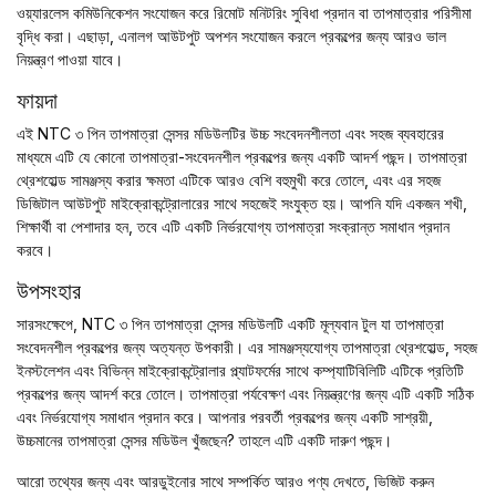
ওয়্যারলেস কমিউনিকেশন সংযোজন করে রিমোট মনিটরিং সুবিধা প্রদান বা তাপমাত্রার পরিসীমা
বৃদ্ধি করা। এছাড়া, এনালগ আউটপুট অপশন সংযোজন করলে প্রকল্পের জন্য আরও ভাল
নিয়ন্ত্রণ পাওয়া যাবে।
ফায়দা
এই NTC ৩ পিন তাপমাত্রা সেন্সর মডিউলটির উচ্চ সংবেদনশীলতা এবং সহজ ব্যবহারের
মাধ্যমে এটি যে কোনো তাপমাত্রা-সংবেদনশীল প্রকল্পের জন্য একটি আদর্শ পছন্দ। তাপমাত্রা
থ্রেশহোল্ড সামঞ্জস্য করার ক্ষমতা এটিকে আরও বেশি বহুমুখী করে তোলে, এবং এর সহজ
ডিজিটাল আউটপুট মাইক্রোকন্ট্রোলারের সাথে সহজেই সংযুক্ত হয়। আপনি যদি একজন শখী,
শিক্ষার্থী বা পেশাদার হন, তবে এটি একটি নির্ভরযোগ্য তাপমাত্রা সংক্রান্ত সমাধান প্রদান
করবে।
উপসংহার
সারসংক্ষেপে, NTC ৩ পিন তাপমাত্রা সেন্সর মডিউলটি একটি মূল্যবান টুল যা তাপমাত্রা
সংবেদনশীল প্রকল্পের জন্য অত্যন্ত উপকারী। এর সামঞ্জস্যযোগ্য তাপমাত্রা থ্রেশহোল্ড, সহজ
ইনস্টলেশন এবং বিভিন্ন মাইক্রোকন্ট্রোলার প্ল্যাটফর্মের সাথে কম্প্যাটিবিলিটি এটিকে প্রতিটি
প্রকল্পের জন্য আদর্শ করে তোলে। তাপমাত্রা পর্যবেক্ষণ এবং নিয়ন্ত্রণের জন্য এটি একটি সঠিক
এবং নির্ভরযোগ্য সমাধান প্রদান করে। আপনার পরবর্তী প্রকল্পের জন্য একটি সাশ্রয়ী,
উচ্চমানের তাপমাত্রা সেন্সর মডিউল খুঁজছেন? তাহলে এটি একটি দারুণ পছন্দ।
আরো তথ্যের জন্য এবং আরডুইনোর সাথে সম্পর্কিত আরও পণ্য দেখতে, ভিজিট করুন