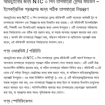
আরডুইনোর জন্য NTC ৩ পিন তাপমাত্রা সেন্সর মডিউল –
ইলেকট্রনিক প্রকল্পের জন্য সঠিক তাপমাত্রা নিয়ন্ত্রণ
আরডুইনোর জন্য NTC ৩ পিন তাপমাত্রা সেন্সর মডিউলটি একটি অত্যন্ত কার্যকরী টুল যা
তাপমাত্রা পর্যবেক্ষণ এবং নিয়ন্ত্রণের জন্য ডিজাইন করা হয়েছে। এই মডিউলটি ইলেকট্রনিক্স
শখী, শিক্ষার্থী এবং ডিআইওয়াই প্রকল্পের জন্য একদম উপযুক্ত। এটি তাপমাত্রা পরিমাপের
জন্য নির্ভরযোগ্য এবং সঠিক পাঠ প্রদান করে, যা সহজে আপনার প্রকল্পে ব্যবহার করা যেতে
পারে। আপনি যদি তাপমাত্রা নিয়ন্ত্রণ করা, পরিবেশ পর্যবেক্ষণ বা অটোমেশন প্রজেক্টে কাজ
করেন, এই মডিউলটি আপনাকে নির্ভরযোগ্য ফলাফল দেবে।
পণ্য ওভারভিউ / পরিচিতি
আরডুইনোর জন্য এই NTC ৩ পিন তাপমাত্রা সেন্সর মডিউলটি একটি আদর্শ উপকরণ যা
আপনাকে তাপমাত্রা সংক্রান্ত প্রকল্পে সঠিক ফলাফল পেতে সাহায্য করবে। এটি একটি উচ্চ
সংবেদনশীল থার্মিস্টর ব্যবহার করে, যা সঠিক তাপমাত্রা পরিমাপ নিশ্চিত করে। মডিউলটি ৩.৩V
থেকে ৫V পর্যন্ত বিস্তৃত ভোল্টেজের মধ্যে কাজ করতে পারে, যা অধিকাংশ মাইক্রোকন্ট্রোলার
প্রজেক্টে উপযুক্ত। এর সহজ ডিজিটাল আউটপুট (০ এবং ১) এটি মাইক্রোকন্ট্রোলারের সাথে
সহজে সংযুক্ত করা যায়, এবং তাপমাত্রা নিয়ন্ত্রণের জন্য রিলে বা অন্যান্য ডিভাইস চালু/বন্ধ
করতে ব্যবহৃত হতে পারে। পটেনশিওমিটার ব্যবহার করে তাপমাত্রার থ্রেশহোল্ড অ্যাডজাস্ট
করা যায়, যা প্রকল্পের জন্য আরও সুবিধাজনক করে তোলে।
পণ্য স্পেসিফিকেশন