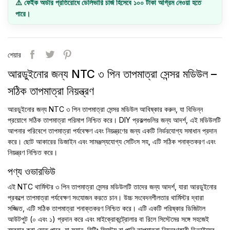
⚠️ ফেইক অর্ডার প্রতিরোধে ডেলিভারি চার্জ হিসেবে ১০০ টাকা অগ্রিম নেওয়া হতে
পারে।
শেয়ার
আরডুইনোর জন্য NTC ৩ পিন তাপমাত্রা সেন্সর মডিউল –
সঠিক তাপমাত্রা নিয়ন্ত্রণ
আরডুইনোর জন্য NTC ৩ পিন তাপমাত্রা সেন্সর মডিউল আবিষ্কার করুন, যা বিভিন্ন
প্রয়োগে সঠিক তাপমাত্রা পরিমাপ নিশ্চিত করে। DIY প্রকল্পগুলির জন্য আদর্শ, এই মডিউলটি
আপনার পরিবেশে তাপমাত্রা পর্যবেক্ষণ এবং নিয়ন্ত্রণের জন্য একটি নির্ভরযোগ্য সমাধান প্রদান
করে। ছোট আকারের ডিজাইন এবং সামঞ্জস্যযোগ্য সেটিংস সহ, এটি সঠিক শনাক্তকরণ এবং
নিয়ন্ত্রণ নিশ্চিত করে।
পণ্য ওভারভিউ
এই NTC থার্মিস্টর ৩ পিন তাপমাত্রা সেন্সর মডিউলটি তাদের জন্য আদর্শ, যারা আরডুইনোর
প্রকল্পে তাপমাত্রা পর্যবেক্ষণ সংযোজন করতে চান। উচ্চ সংবেদনশীলতার থার্মিস্টর দ্বারা
সজ্জিত, এটি সঠিক তাপমাত্রা শনাক্তকরণ নিশ্চিত করে। এটি একটি পরিষ্কার ডিজিটাল
আউটপুট (০ এবং ১) প্রদান করে এবং মাইক্রোকন্ট্রোলার বা রিলে সিস্টেমের সঙ্গে সহজেই
ব্যবহার করা যেতে পারে, যা ফ্যান, হিটিং সিস্টেম বা পানি তাপমাত্রা নিয়ন্ত্রণকারী ডিভাইসের