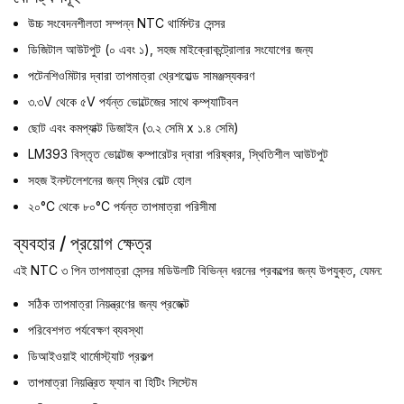
উচ্চ সংবেদনশীলতা সম্পন্ন NTC থার্মিস্টর সেন্সর
ডিজিটাল আউটপুট (০ এবং ১), সহজ মাইক্রোকন্ট্রোলার সংযোগের জন্য
পটেনশিওমিটার দ্বারা তাপমাত্রা থ্রেশহোল্ড সামঞ্জস্যকরণ
৩.৩V থেকে ৫V পর্যন্ত ভোল্টেজের সাথে কম্প্যাটিবল
ছোট এবং কমপ্যাক্ট ডিজাইন (৩.২ সেমি x ১.৪ সেমি)
LM393 বিস্তৃত ভোল্টেজ কম্পারেটর দ্বারা পরিষ্কার, স্থিতিশীল আউটপুট
সহজ ইনস্টলেশনের জন্য স্থির বোল্ট হোল
২০°C থেকে ৮০°C পর্যন্ত তাপমাত্রা পরিসীমা
ব্যবহার / প্রয়োগ ক্ষেত্র
এই NTC ৩ পিন তাপমাত্রা সেন্সর মডিউলটি বিভিন্ন ধরনের প্রকল্পের জন্য উপযুক্ত, যেমন:
সঠিক তাপমাত্রা নিয়ন্ত্রণের জন্য প্রজেক্ট
পরিবেশগত পর্যবেক্ষণ ব্যবস্থা
ডিআইওয়াই থার্মোস্ট্যাট প্রকল্প
তাপমাত্রা নিয়ন্ত্রিত ফ্যান বা হিটিং সিস্টেম