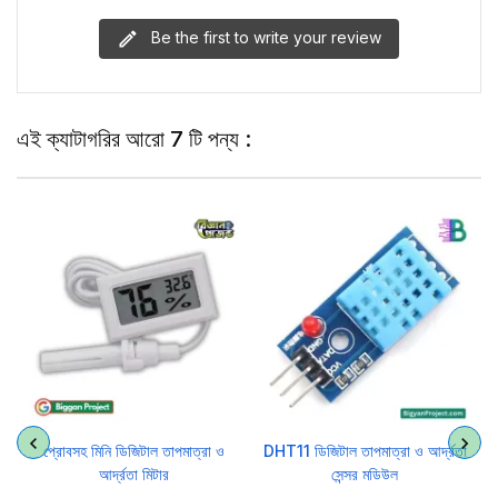
Be the first to write your review
এই ক্যাটাগরির আরো 7 টি পন্য :
র
প্রোবসহ মিনি ডিজিটাল তাপমাত্রা ও
DHT11 ডিজিটাল তাপমাত্রা ও আর্দ্রতা
আর্দ্রতা মিটার
সেন্সর মডিউল