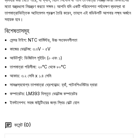
মতো যন্ত্রগুলো নিয়ন্ত্রণ করতে সক্ষম। আপনি যদি একটি পরিবেশগত পর্যবেক্ষণ ব্যবস্থা বা
তাপমাত্রাভিত্তিক অটোমেশন প্রকল্প তৈরি করেন, তাহলে এই মডিউলটি আপনার লক্ষ্য অর্জনে
সহায়ক হবে।
বিশেষতাসমূহ
সেন্সর টাইপ:
NTC থার্মিস্টর, উচ্চ সংবেদনশীলতা
কাজের ভোল্টেজ:
৩.৩V - ৫V
আউটপুট:
ডিজিটাল সুইচিং (০ এবং ১)
তাপমাত্রা পরিসীমা:
২০°C থেকে ৮০°C
আকার:
৩.২ সেমি x ১.৪ সেমি
সামঞ্জস্যযোগ্য তাপমাত্রা থ্রেশহোল্ড:
হ্যাঁ, পটেনশিওমিটার দ্বারা
কম্পারেটর:
LM393 বিস্তৃত ভোল্টেজ কম্পারেটর
ইনস্টলেশন:
সহজ মাউন্টিংয়ের জন্য স্থির বোল্ট হোল
কমেন্ট (0)