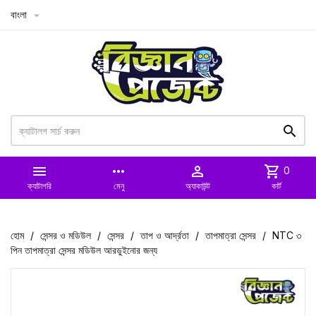
বাংলা



more_horiz

shopping_cart
0
ক্যাটাগরি
মেনু
অ্যাকাউন্ট
কার্ট
হোম
সেন্সর ও মডিউল
সেন্সর
তাপ ও আর্দ্রতা
তাপমাত্রা সেন্সর
NTC ৩
পিন তাপমাত্রা সেন্সর মডিউল আরডুইনোর জন্য