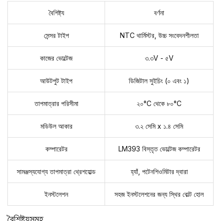
বৈশিষ্ট্য
বর্ণনা
সেন্সর টাইপ
NTC থার্মিস্টর, উচ্চ সংবেদনশীলতা
কাজের ভোল্টেজ
৩.৩V - ৫V
আউটপুট টাইপ
ডিজিটাল সুইচিং (০ এবং ১)
তাপমাত্রার পরিসীমা
২০°C থেকে ৮০°C
মডিউল আকার
৩.২ সেমি x ১.৪ সেমি
কম্পারেটর
LM393 বিস্তৃত ভোল্টেজ কম্পারেটর
সামঞ্জস্যযোগ্য তাপমাত্রা থ্রেশহোল্ড
হ্যাঁ, পটেনশিওমিটার দ্বারা
ইনস্টলেশন
সহজ ইনস্টলেশনের জন্য স্থির বোল্ট হোল
বৈশিষ্ট্যসমূহ