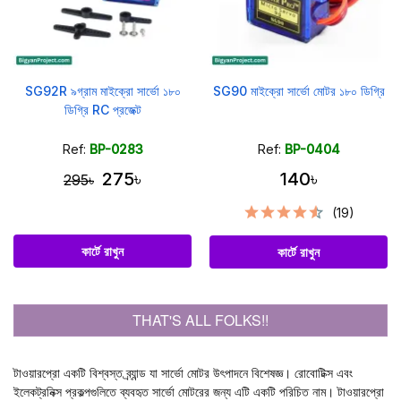
SG92R ৯গ্রাম মাইক্রো সার্ভো ১৮০
SG90 মাইক্রো সার্ভো মোটর ১৮০ ডিগ্রি
ডিগ্রি RC প্রজেক্ট
Ref:
BP-0283
Ref:
BP-0404
275৳
140৳
295৳
(19)
কার্টে রাখুন
কার্টে রাখুন
THAT'S ALL FOLKS!!
টাওয়ারপ্রো
একটি বিশ্বস্ত ব্র্যান্ড যা সার্ভো মোটর উৎপাদনে বিশেষজ্ঞ। রোবোটিক্স এবং
ইলেকট্রনিক্স প্রকল্পগুলিতে ব্যবহৃত সার্ভো মোটরের জন্য এটি একটি পরিচিত নাম। টাওয়ারপ্রো