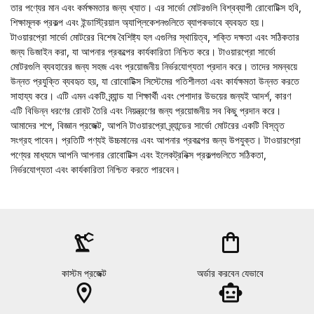
তার পণ্যের মান এবং কর্মক্ষমতার জন্য খ্যাত। এর সার্ভো মোটরগুলি বিশ্বব্যাপী রোবোটিক্স হবি,
শিক্ষামূলক প্রকল্প এবং ইন্ডাস্ট্রিয়াল অ্যাপ্লিকেশনগুলিতে ব্যাপকভাবে ব্যবহৃত হয়।
টাওয়ারপ্রো সার্ভো মোটরের বিশেষ বৈশিষ্ট্য হল এগুলির স্থায়িত্ব, শক্তি দক্ষতা এবং সঠিকতার
জন্য ডিজাইন করা, যা আপনার প্রকল্পের কার্যকারিতা নিশ্চিত করে। টাওয়ারপ্রো সার্ভো
মোটরগুলি ব্যবহারের জন্য সহজ এবং প্রয়োজনীয় নির্ভরযোগ্যতা প্রদান করে। তাদের সমন্বয়ে
উন্নত প্রযুক্তি ব্যবহৃত হয়, যা রোবোটিক্স সিস্টেমের গতিশীলতা এবং কার্যক্ষমতা উন্নত করতে
সাহায্য করে। এটি এমন একটি ব্র্যান্ড যা শিক্ষার্থী এবং পেশাদার উভয়ের জন্যই আদর্শ, কারণ
এটি বিভিন্ন ধরণের রোবট তৈরি এবং নিয়ন্ত্রণের জন্য প্রয়োজনীয় সব কিছু প্রদান করে।
আমাদের শপে,
বিজ্ঞান প্রজেক্ট
, আপনি টাওয়ারপ্রো ব্র্যান্ডের সার্ভো মোটরের একটি বিস্তৃত
সংগ্রহ পাবেন। প্রতিটি পণ্যই উচ্চমানের এবং আপনার প্রকল্পের জন্য উপযুক্ত। টাওয়ারপ্রো
পণ্যের মাধ্যমে আপনি আপনার রোবোটিক্স এবং ইলেকট্রনিক্স প্রকল্পগুলিতে সঠিকতা,
নির্ভরযোগ্যতা এবং কার্যকারিতা নিশ্চিত করতে পারবেন।
precision_manufacturing
shopping_bag
কাস্টম প্রজেক্ট
অর্ডার করবেন যেভাবে
location_on
smart_toy