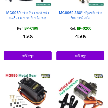
MG996R মেটাল গিয়ার সার্ভো মোটর
MG996R 360° শক্তিশালী মেটাল
১৮০° রোবট ও আরসি গাড়ির জন্য
গিয়ার সার্ভো মোটর
Ref:
BP-0199
Ref:
BP-0200
450৳
450৳
কার্টে রাখুন
কার্টে রাখুন