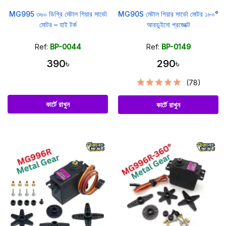
MG995 ৩৬০ ডিগ্রি মেটাল গিয়ার সার্ভো
MG90S মেটাল গিয়ার সার্ভো মোটর ১৮০°
মোটর – হাই টর্ক
আরডুইনো প্রজেক্টে
Ref:
BP-0044
Ref:
BP-0149
390৳
290৳
(78)
কার্টে রাখুন
কার্টে রাখুন