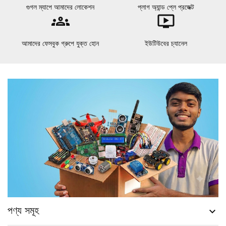
গুগল ম্যাপে আমাদের লোকেশন
প্লাগ অ্যান্ড প্লে প্রজেক্ট
groups
ondemand_video
আমাদের ফেসবুক গ্রুপে যুক্ত হোন
ইউটিউবের চ্যানেল
পণ্য সমূহ
