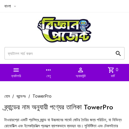
বাংলা



more_horiz

shopping_cart
0
ক্যাটাগরি
মেনু
অ্যাকাউন্ট
কার্ট
হোম
ব্রান্ডসঃ
TowerPro
ব্র্যান্ডের নাম অনুযায়ী পণ্যের তালিকা TowerPro
টাওয়ারপ্রো
একটি প্রসিদ্ধ ব্র্যান্ড যা উচ্চমানের সার্ভো মোটর তৈরির জন্য পরিচিত, যা বিভিন্ন
রোবোটিক্স এবং ইলেকট্রনিক্স প্রকল্পে ব্যাপকভাবে ব্যবহৃত হয়। সুনির্দিষ্টতা এবং টেকসইতার