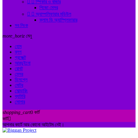


স্পিকার ও বাজার
পিজো সেন্সর


অ্যাম্পলিফায়ার মডিউল
ক্লাস ডি অ্যাম্প্লিফায়ার
সব লিংক
more_horiz
মেনু
হোম
ব্লগ
প্রজেক্ট
আরডুইনো
রোবট
সেন্সর
ডিসপ্লে
মোটর
সোল্ডারিং
ব্যাটারি
সোলার
shopping_cart
0
কার্ট
কার্ট

আপনার কার্টে আর কোনো আইটেম নেই।