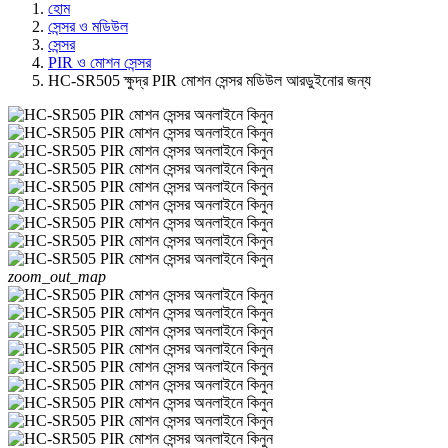
হোম
সেন্সর ও মডিউল
সেন্সর
PIR ও মোশন সেন্সর
HC-SR505 ক্ষুদ্র PIR মোশন সেন্সর মডিউল আরডুইনোর জন্য
zoom_out_map