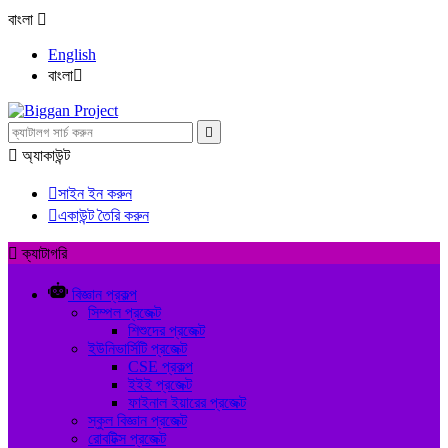
বাংলা

English
বাংলা



অ্যাকাউন্ট

সাইন ইন করুন

একাউন্ট তৈরি করুন

ক্যাটাগরি
বিজ্ঞান প্রকল্প
সিম্পল প্রজেক্ট
শিশুদের প্রজেক্ট
ইউনিভার্সিটি প্রজেক্ট
CSE প্রকল্প
ইইই প্রজেক্ট
ফাইনাল ইয়ারের প্রজেক্ট
স্কুল বিজ্ঞান প্রজেক্ট
রোবটিক্স প্রজেক্ট