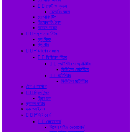


পেস্ট ও ফ্লাক্স
সোল্ডারিং রজন
সোল্ডারিং টিপ
ডিসোল্ডারিং টুলস
আয়রন কয়েল


গ্লু গান ও স্টিক
গ্লু স্টিক
গ্লু গান


পরিমাপের সরঞ্জাম


ডিজিটাল মিটার


ভোল্টমিটার ও অ্যামিটার
ডিজিটাল ভোল্টমিটার


মাল্টিমিটার
ডিজিটাল মাল্টিমিটার
টেপ ও কস্টেপ


ড্রিল টুলস
ড্রিল চক
ক্যাবল কাটার
স্ক্রু ড্রাইভার


পিসিবি বোর্ড


ভেরোবোর্ড
সিঙ্গেল সাইড ভেরোবোর্ড