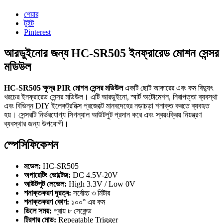
শেয়ার
টুইট
Pinterest
আরডুইনোর জন্য HC-SR505 ইনফ্রারেড মোশন সেন্সর
মডিউল
HC-SR505 ক্ষুদ্র PIR মোশন সেন্সর মডিউল
একটি ছোট আকারের এবং কম বিদ্যুৎ
খরচের ইনফ্রারেড সেন্সর মডিউল। এটি আরডুইনো, স্মার্ট অটোমেশন, নিরাপত্তা ব্যবস্থা
এবং বিভিন্ন DIY ইলেকট্রনিক্স প্রজেক্টে মানবদেহের নড়াচড়া শনাক্ত করতে ব্যবহৃত
হয়। সেন্সরটি নির্ভরযোগ্য সিগন্যাল আউটপুট প্রদান করে এবং স্বয়ংক্রিয় নিয়ন্ত্রণ
ব্যবস্থার জন্য উপযোগী।
স্পেসিফিকেশন
মডেল:
HC-SR505
অপারেটিং ভোল্টেজ:
DC 4.5V-20V
আউটপুট লেভেল:
High 3.3V / Low 0V
শনাক্তকরণ দূরত্ব:
সর্বোচ্চ ৩ মিটার
শনাক্তকরণ কোণ:
১০০° এর কম
ডিলে সময়:
প্রায় ৮ সেকেন্ড
ট্রিগার মোড:
Repeatable Trigger