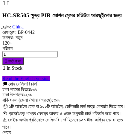


HC-SR505 ক্ষুদ্র PIR মোশন সেন্সর মডিউল আরডুইনোর জন্য
ব্র্যান্ড:
China
রেফারেন্স:
BP-0442
অবস্থা:
নতুন
120৳
পরিমান

কার্টে রাখুন

In Stock
Read the English version
🚚 হোম ডেলিভারি চার্জ
ঢাকা শহরের ভিতরে
৮০৳
ঢাকা উপশহরে
১২০৳
বাকি সকল (জেলা / থানা / গ্রামে)
১৩০৳
📦 ১টি আইটেম হোক বা ১০০টি আইটেম, ডেলিভারি চার্জ মাত্র একবারই দিতে হবে।
🧰 প্রজেক্ট/বড় পণ্যের ক্ষেত্রে আকার ও ওজন অনুযায়ী চার্জ পরিবর্তন হতে পারে।
⚠️ ফেইক অর্ডার প্রতিরোধে ডেলিভারি চার্জ হিসেবে ১০০ টাকা অগ্রিম নেওয়া হতে
পারে।
শেয়ার