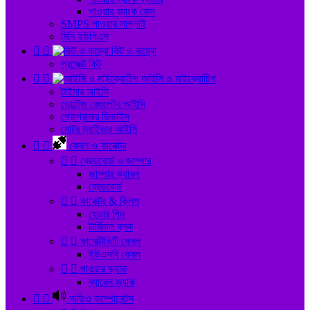
পাওয়ার ব্যাংক কেস
SMPS পাওয়ার সাপ্লাই
মিনি ইউপিএস


কিট ও কম্বো
প্রজেক্ট কিট


আইসি ও মাইক্রোচিপ
টাইমার আইসি
ভোল্টেজ রেগুলেটর আইসি
প্রোগ্রামার ডিভাইস
মোটর ড্রাইভার আইসি


কেবল ও কানেক্টর


ব্রেডবোর্ড ও জাম্পার
জাম্পার ক্যাবল
ব্রেডবোর্ড


কানেক্টর & ক্লিপ
হেডার পিন
টার্মিনাল ব্লক


কানেক্টিভিটি কেবল
ইউএসবি কেবল


পাওয়ার জ্যাক
ব্যারেল জ্যাক


অডিও কম্পোনেন্টস