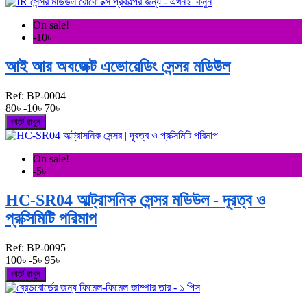
On sale!
-10৳
আই আর অবজেক্ট এভোয়েডিং সেন্সর মডিউল
Ref:
BP-0004
80৳
-10৳
70৳
কার্টে রাখুন
On sale!
-5৳
HC-SR04 আল্ট্রাসনিক সেন্সর মডিউল - দূরত্ব ও
প্রক্সিমিটি পরিমাপ
Ref:
BP-0095
100৳
-5৳
95৳
কার্টে রাখুন