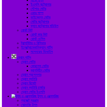
সার্ভো টুলস
ইএসসি কন্ট্রোলার
স্টেপার মোটর
এয়ার পাম্প
ভাইব্রেশন মোটর
মোটর কন্ট্রোলার
ফ্যান কন্ট্রোলার মডিউল
রোবট কিট
রোবট কার কিট
রোবট চেসিস
ট্রান্সমিটার ও রিসিভার
ইলেক্ট্রোমেকানিক্যাল পার্টস
সলেনয়েড ডিভাইস
ড্রোন পার্টস
ড্রোন মোটর
কোরলেস মোটর
ব্রাশবিহীন মোটর
ড্রোন প্রপেললার
ড্রোন ব্যাটারি
ড্রোন রিমোট
ড্রোন ব্যাটারি চার্জার
ড্রোন মোটর ইএসসি
টুলস ও এক্সেসরিজ
প্রজেক্ট সরঞ্জাম
সোল্ডারিং টুলস