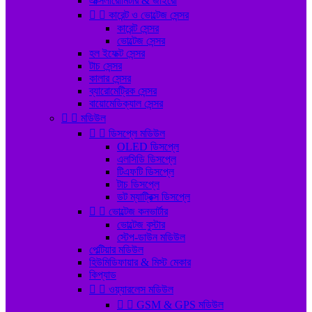
এক্সিলারোমিটার & জাইরো


কারেন্ট ও ভোল্টেজ সেন্সর
কারেন্ট সেন্সর
ভোল্টেজ সেন্সর
হল ইফেক্ট সেন্সর
টাচ সেন্সর
কালার সেন্সর
ব্যারোমেট্রিক সেন্সর
বায়োমেডিক্যাল সেন্সর


মডিউল


ডিসপ্লে মডিউল
OLED ডিসপ্লে
এলসিডি ডিসপ্লে
টিএফটি ডিসপ্লে
টাচ ডিসপ্লে
ডট ম্যাট্রিক্স ডিসপ্লে


ভোল্টেজ কনভার্টার
ভোল্টেজ বুস্টার
স্টেপ-ডাউন মডিউল
পেল্টিয়ার মডিউল
হিউমিডিফায়ার & মিস্ট মেকার
কিপ্যাড


ওয়্যারলেস মডিউল


GSM & GPS মডিউল