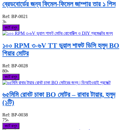
ব্রেডবোর্ডের জন্য ফিমেল-ফিমেল জাম্পার তার ১ পিস
Ref:
BP-0021
3৳
কার্টে রাখুন
১০০ RPM ৩-৬V TT ডুয়াল শাফট ডিসি হলুদ BO
গিয়ার মোটর
Ref:
BP-0028
80৳
কার্টে রাখুন
৬৫মিমি রোবট চাকা BO মোটর – রাবার টায়ার, হলুদ
(১টি)
Ref:
BP-0038
75৳
কার্টে রাখুন