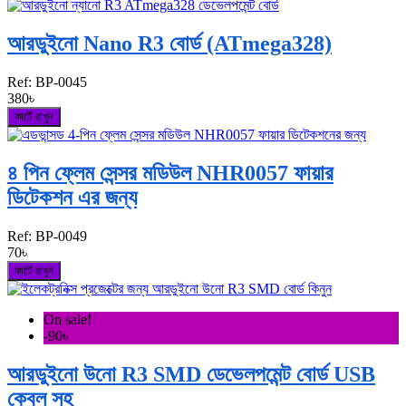
আরডুইনো Nano R3 বোর্ড (ATmega328)
Ref:
BP-0045
380৳
কার্টে রাখুন
৪ পিন ফ্লেম সেন্সর মডিউল NHR0057 ফায়ার
ডিটেকশন এর জন্য
Ref:
BP-0049
70৳
কার্টে রাখুন
On sale!
-90৳
আরডুইনো উনো R3 SMD ডেভেলপমেন্ট বোর্ড USB
কেবল সহ