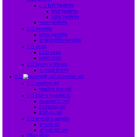


BJT ট্রানজিস্টর
PNP ট্রানজিস্টর
NPN ট্রানজিস্টর
সাধারণ ট্রানজিস্টর


ক্যাপাসিটর
মাইলার ক্যাপাসিটর
ইলেক্ট্রোলাইটিক ক্যাপাসিটর


ডায়োড
LED ডায়োড
সাধারণ ডায়োড


ডিসপ্লে ও ইন্ডিকেটর
৭ সেগমেন্ট ডিসপ্লে


ডেভেলপমেন্ট বোর্ড


আরডুইনো বোর্ড
আরডুইনো উনো বোর্ড


ESP ও NodeMCU
NodeMCU বোর্ড
ESP8266 বোর্ড
ESP-৩২ বোর্ড


রাস্পবেরি ও এক্সেসরিজ
রাস্পবেরি পাই
রাস্পবেরি পাই কেস
টিটিএল মডিউল