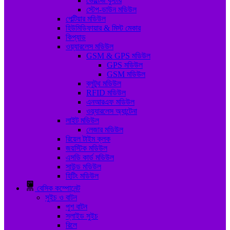
ভোল্টেজ বুস্টার
স্টেপ-ডাউন মডিউল
পেল্টিয়ার মডিউল
হিউমিডিফায়ার & মিস্ট মেকার
কিপ্যাড
ওয়্যারলেস মডিউল
GSM & GPS মডিউল
GPS মডিউল
GSM মডিউল
ব্লুটুথ মডিউল
RFID মডিউল
এনআরএফ মডিউল
ওয়্যারলেস অ্যান্টেনা
লাইট মডিউল
লেজার মডিউল
রিয়েল টাইম ক্লক
জয়স্টিক মডিউল
এসডি কার্ড মডিউল
সাউন্ড মডিউল
হিটিং মডিউল
বেসিক কম্পোনেন্ট
সুইচ ও বাটন
পুশ বাটন
স্লাইড সুইচ
রিলে