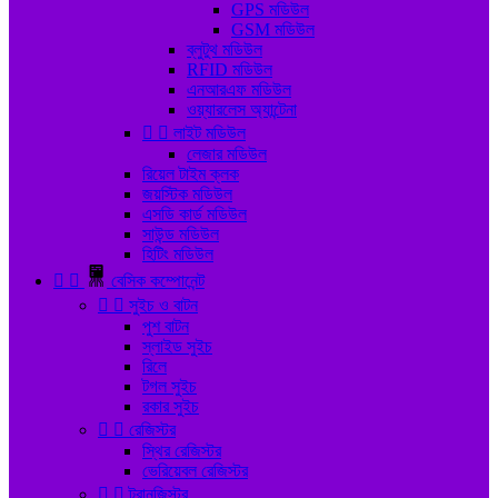
GPS মডিউল
GSM মডিউল
ব্লুটুথ মডিউল
RFID মডিউল
এনআরএফ মডিউল
ওয়্যারলেস অ্যান্টেনা


লাইট মডিউল
লেজার মডিউল
রিয়েল টাইম ক্লক
জয়স্টিক মডিউল
এসডি কার্ড মডিউল
সাউন্ড মডিউল
হিটিং মডিউল


বেসিক কম্পোনেন্ট


সুইচ ও বাটন
পুশ বাটন
স্লাইড সুইচ
রিলে
টগল সুইচ
রকার সুইচ


রেজিস্টর
স্থির রেজিস্টর
ভেরিয়েবল রেজিস্টর


ট্রানজিস্টর