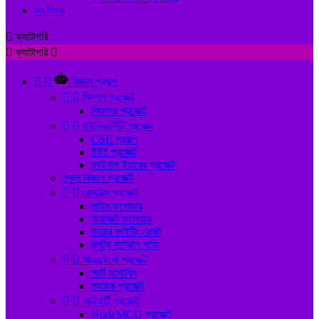
সব লিংক

ক্যাটাগরি

ক্যাটাগরি



বিজ্ঞান প্রকল্প


সিম্পল প্রজেক্ট
শিশুদের প্রজেক্ট


ইউনিভার্সিটি প্রজেক্ট
CSE প্রকল্প
ইইই প্রজেক্ট
ফাইনাল ইয়ারের প্রজেক্ট
স্কুল বিজ্ঞান প্রজেক্ট


রোবটিক্স প্রজেক্ট
লাইন ফলোয়ার
অবজেক্ট ফলোয়ার
ফায়ার ফাইটিং রোবট
ব্লুটুথ কন্ট্রোল গাড়ি


আরডুইনো প্রজেক্ট
স্মার্ট ডাস্টবিন
সহায়ক প্রজেক্ট


আইওটি প্রজেক্ট
NodeMCU প্রজেক্ট