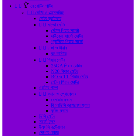


রোবোটিক্স পার্টস


মোটর ও এক্সেসরিজ
মোটর ড্রাইভার


সার্ভো মোটর
মেটাল গিয়ার সার্ভো
মাইক্রো সার্ভো মোটর
প্লাস্টিক গিয়ার সার্ভো


চাকা ও টায়ার
বল কাস্টার


গিয়ার মোটর
25GA গিয়ার মোটর
N20 গিয়ার মোটর
BO ও TT গিয়ার মোটর
মেটাল গিয়ার মোটর
ওয়াটার পাম্প


ফ্যান ও প্রোপেলার
ব্লোয়ার ফ্যান
বিএলডিসি ব্রাশলেস ফ্যান
কুলিং ফ্যান
ডিসি মোটর
সার্ভো টুলস
ইএসসি কন্ট্রোলার
স্টেপার মোটর