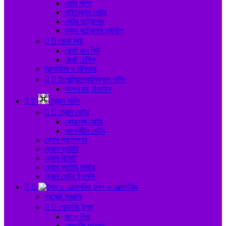
এয়ার পাম্প
ভাইব্রেশন মোটর
মোটর কন্ট্রোলার
ফ্যান কন্ট্রোলার মডিউল


রোবট কিট
রোবট কার কিট
রোবট চেসিস
ট্রান্সমিটার ও রিসিভার


ইলেক্ট্রোমেকানিক্যাল পার্টস
সলেনয়েড ডিভাইস


ড্রোন পার্টস


ড্রোন মোটর
কোরলেস মোটর
ব্রাশবিহীন মোটর
ড্রোন প্রপেললার
ড্রোন ব্যাটারি
ড্রোন রিমোট
ড্রোন ব্যাটারি চার্জার
ড্রোন মোটর ইএসসি


টুলস ও এক্সেসরিজ
প্রজেক্ট সরঞ্জাম


সোল্ডারিং টুলস
রাং ও লিড
সোল্ডারিং আয়রন