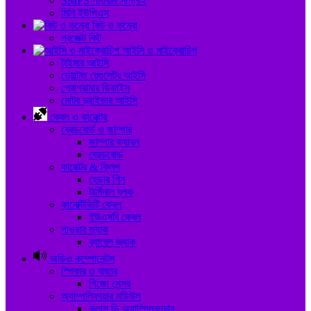
SMPS পাওয়ার সাপ্লাই
মিনি ইউপিএস
কিট ও কম্বো
প্রজেক্ট কিট
আইসি ও মাইক্রোচিপ
টাইমার আইসি
ভোল্টেজ রেগুলেটর আইসি
প্রোগ্রামার ডিভাইস
মোটর ড্রাইভার আইসি
কেবল ও কানেক্টর
ব্রেডবোর্ড ও জাম্পার
জাম্পার ক্যাবল
ব্রেডবোর্ড
কানেক্টর & ক্লিপ
হেডার পিন
টার্মিনাল ব্লক
কানেক্টিভিটি কেবল
ইউএসবি কেবল
পাওয়ার জ্যাক
ব্যারেল জ্যাক
অডিও কম্পোনেন্টস
স্পিকার ও বাজার
পিজো সেন্সর
অ্যাম্পলিফায়ার মডিউল
ক্লাস ডি অ্যাম্প্লিফায়ার