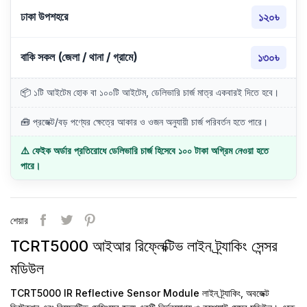
ঢাকা উপশহরে
১২০৳
বাকি সকল (জেলা / থানা / গ্রামে)
১৩০৳
📦 ১টি আইটেম হোক বা ১০০টি আইটেম, ডেলিভারি চার্জ মাত্র একবারই দিতে হবে।
🧰 প্রজেক্ট/বড় পণ্যের ক্ষেত্রে আকার ও ওজন অনুযায়ী চার্জ পরিবর্তন হতে পারে।
⚠️ ফেইক অর্ডার প্রতিরোধে ডেলিভারি চার্জ হিসেবে ১০০ টাকা অগ্রিম নেওয়া হতে
পারে।
শেয়ার
TCRT5000 আইআর রিফ্লেক্টিভ লাইন ট্র্যাকিং সেন্সর
মডিউল
TCRT5000 IR Reflective Sensor Module
লাইন ট্র্যাকিং, অবজেক্ট