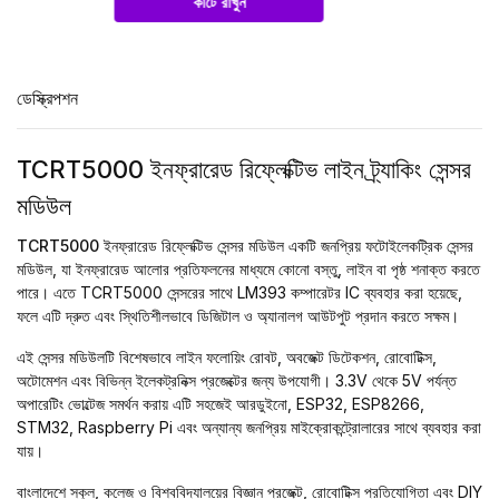
কার্টে রাখুন
ডেস্ক্রিপশন
TCRT5000 ইনফ্রারেড রিফ্লেক্টিভ লাইন ট্র্যাকিং সেন্সর
মডিউল
TCRT5000 ইনফ্রারেড রিফ্লেক্টিভ সেন্সর মডিউল
একটি জনপ্রিয় ফটোইলেকট্রিক সেন্সর
মডিউল, যা ইনফ্রারেড আলোর প্রতিফলনের মাধ্যমে কোনো বস্তু, লাইন বা পৃষ্ঠ শনাক্ত করতে
পারে। এতে TCRT5000 সেন্সরের সাথে LM393 কম্পারেটর IC ব্যবহার করা হয়েছে,
ফলে এটি দ্রুত এবং স্থিতিশীলভাবে ডিজিটাল ও অ্যানালগ আউটপুট প্রদান করতে সক্ষম।
এই সেন্সর মডিউলটি বিশেষভাবে লাইন ফলোয়িং রোবট, অবজেক্ট ডিটেকশন, রোবোটিক্স,
অটোমেশন এবং বিভিন্ন ইলেকট্রনিক্স প্রজেক্টের জন্য উপযোগী। 3.3V থেকে 5V পর্যন্ত
অপারেটিং ভোল্টেজ সমর্থন করায় এটি সহজেই আরডুইনো, ESP32, ESP8266,
STM32, Raspberry Pi এবং অন্যান্য জনপ্রিয় মাইক্রোকন্ট্রোলারের সাথে ব্যবহার করা
যায়।
বাংলাদেশে স্কুল, কলেজ ও বিশ্ববিদ্যালয়ের
বিজ্ঞান প্রজেক্ট
, রোবোটিক্স প্রতিযোগিতা এবং DIY