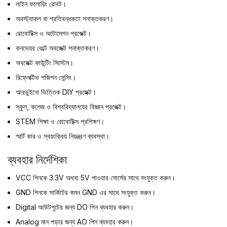
লাইন ফলোয়িং রোবট।
অবস্ট্যাকল বা প্রতিবন্ধকতা শনাক্তকরণ।
রোবোটিক্স ও অটোমেশন প্রজেক্ট।
কনভেয়র বেল্টে অবজেক্ট শনাক্তকরণ।
অবজেক্ট কাউন্টিং সিস্টেম।
রিফ্লেক্টিভ পজিশন সেন্সিং।
আরডুইনো ভিত্তিক DIY প্রজেক্ট।
স্কুল, কলেজ ও বিশ্ববিদ্যালয়ের বিজ্ঞান প্রজেক্ট।
STEM শিক্ষা ও রোবোটিক্স প্রশিক্ষণ।
স্মার্ট কার ও স্বয়ংক্রিয় নিয়ন্ত্রণ ব্যবস্থা।
ব্যবহার নির্দেশিকা
VCC পিনকে 3.3V অথবা 5V পাওয়ার সোর্সের সাথে সংযুক্ত করুন।
GND পিনকে সার্কিটের কমন GND এর সাথে সংযুক্ত করুন।
Digital আউটপুটের জন্য DO পিন ব্যবহার করুন।
Analog মান পড়ার জন্য AO পিন ব্যবহার করুন।