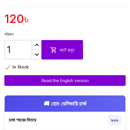
120৳
পরিমান

কার্টে রাখুন

In Stock
Read the English version
🚚 হোম ডেলিভারি চার্জ
ঢাকা শহরের ভিতরে
৮০৳