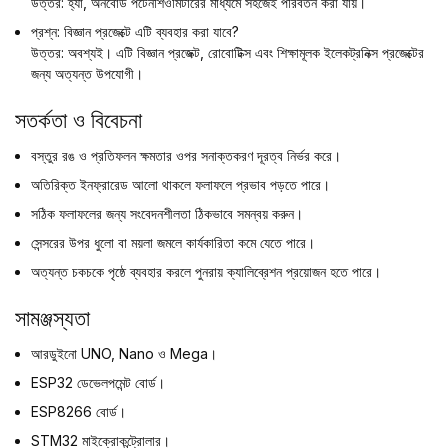
উত্তর: হ্যাঁ, অনবোর্ড পটেনশিওমিটারের মাধ্যমে সহজেই পরিবর্তন করা যায়।
প্রশ্ন: বিজ্ঞান প্রজেক্টে এটি ব্যবহার করা যাবে?
উত্তর: অবশ্যই। এটি বিজ্ঞান প্রজেক্ট, রোবোটিক্স এবং শিক্ষামূলক ইলেকট্রনিক্স প্রজেক্টের
জন্য অত্যন্ত উপযোগী।
সতর্কতা ও বিবেচনা
বস্তুর রঙ ও প্রতিফলন ক্ষমতার ওপর সনাক্তকরণ দূরত্ব নির্ভর করে।
অতিরিক্ত ইনফ্রারেড আলো থাকলে ফলাফলে প্রভাব পড়তে পারে।
সঠিক ফলাফলের জন্য সংবেদনশীলতা ঠিকভাবে সমন্বয় করুন।
সেন্সরের উপর ধুলো বা ময়লা জমলে কার্যকারিতা কমে যেতে পারে।
অত্যন্ত চকচকে পৃষ্ঠে ব্যবহার করলে পুনরায় ক্যালিব্রেশন প্রয়োজন হতে পারে।
সামঞ্জস্যতা
আরডুইনো UNO, Nano ও Mega।
ESP32 ডেভেলপমেন্ট বোর্ড।
ESP8266 বোর্ড।
STM32 মাইক্রোকন্ট্রোলার।