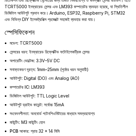
ডিটেকশন এবং রিফ্লেক্টিভ সেন্সিংয়ের জন্য একটি নির্ভরযোগ্য ও কমপ্যাক্ট সেন্সর মডিউল। এতে
TCRT5000 ইনফ্রারেড সেন্সর এবং LM393 কম্পারেটর ব্যবহৃত হয়েছে, যা স্থিতিশীল
ডিজিটাল আউটপুট প্রদান করে। Arduino, ESP32, Raspberry Pi, STM32
এবং বিভিন্ন DIY ইলেকট্রনিক্স প্রজেক্টে সহজেই ব্যবহার করা যায়।
স্পেসিফিকেশন
মডেল:
TCRT5000
সেন্সরের ধরন:
ইনফ্রারেড রিফ্লেক্টিভ ফটোইলেকট্রিক সেন্সর
অপারেটিং ভোল্টেজ:
3.3V–5V DC
সনাক্তকরণ দূরত্ব:
1mm–25mm (পৃষ্ঠের ধরন অনুযায়ী)
আউটপুট:
Digital (DO) এবং Analog (AO)
কম্পারেটর IC:
LM393
ডিজিটাল আউটপুট:
TTL Logic Level
আউটপুট ড্রাইভ কারেন্ট:
সর্বোচ্চ 15mA
সংবেদনশীলতা:
অনবোর্ড পটেনশিওমিটারের মাধ্যমে সমন্বয়যোগ্য
মাউন্টিং:
M3 মাউন্টিং হোল
PCB আকার:
প্রায় 32 × 14 মিমি