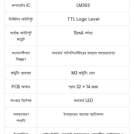
কম্পারেটর IC
LM393
ডিজিটাল আউটপুট
TTL Logic Level
সর্বোচ্চ আউটপুট
15mA পর্যন্ত
কারেন্ট
সংবেদনশীলতা
অনবোর্ড পটেনশিওমিটারের মাধ্যমে সমন্বয়যোগ্য
নিয়ন্ত্রণ
মাউন্টিং ব্যবস্থা
M3 মাউন্টিং হোল
PCB আকার
প্রায় 32 × 14 mm
পাওয়ার নির্দেশক
অনবোর্ড LED
সনাক্তকরণ
ইনফ্রারেড আলোর প্রতিফলন
পদ্ধতি