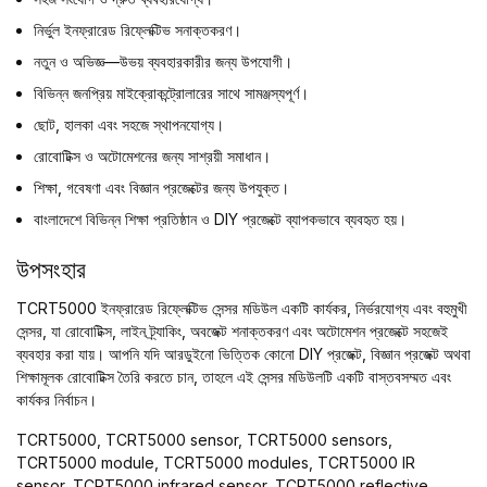
নির্ভুল ইনফ্রারেড রিফ্লেক্টিভ সনাক্তকরণ।
নতুন ও অভিজ্ঞ—উভয় ব্যবহারকারীর জন্য উপযোগী।
বিভিন্ন জনপ্রিয় মাইক্রোকন্ট্রোলারের সাথে সামঞ্জস্যপূর্ণ।
ছোট, হালকা এবং সহজে স্থাপনযোগ্য।
রোবোটিক্স ও অটোমেশনের জন্য সাশ্রয়ী সমাধান।
শিক্ষা, গবেষণা এবং বিজ্ঞান প্রজেক্টের জন্য উপযুক্ত।
বাংলাদেশে বিভিন্ন শিক্ষা প্রতিষ্ঠান ও DIY প্রজেক্টে ব্যাপকভাবে ব্যবহৃত হয়।
উপসংহার
TCRT5000 ইনফ্রারেড রিফ্লেক্টিভ সেন্সর মডিউল একটি কার্যকর, নির্ভরযোগ্য এবং বহুমুখী
সেন্সর, যা রোবোটিক্স, লাইন ট্র্যাকিং, অবজেক্ট শনাক্তকরণ এবং অটোমেশন প্রজেক্টে সহজেই
ব্যবহার করা যায়। আপনি যদি আরডুইনো ভিত্তিক কোনো DIY প্রজেক্ট, বিজ্ঞান প্রজেক্ট অথবা
শিক্ষামূলক রোবোটিক্স তৈরি করতে চান, তাহলে এই সেন্সর মডিউলটি একটি বাস্তবসম্মত এবং
কার্যকর নির্বাচন।
TCRT5000, TCRT5000 sensor, TCRT5000 sensors,
TCRT5000 module, TCRT5000 modules, TCRT5000 IR
sensor, TCRT5000 infrared sensor, TCRT5000 reflective