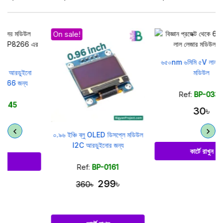
On sale!
৬৫০nm ৬মিমি ৫V লাল লেজার ডট
মডিউল
Ref:
BP-0334
30৳
০.৯৬ ইঞ্চি ব্লু OLED ডিসপ্লে মডিউল
I2C আরডুইনোর জন্য
কার্টে রাখুন
Ref:
BP-0161
299৳
360৳