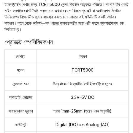
ইলেকট্রনিক্স শেখার জন্য TCRT5000 সেন্সর মডিউল অত্যন্ত পরিচিত। আপনি যদি একটি
লাইন ফলোয়িং রোবট তৈরি করতে চান অথবা কোনো
বিজ্ঞান প্রজেক্ট
বা অটোমেশন সিস্টেমে
নির্ভরযোগ্য রিফ্লেক্টিভ সেন্সর ব্যবহার করতে চান, তাহলে এই মডিউলটি একটি কার্যকর
সমাধান। নতুন থেকে অভিজ্ঞ—সব ধরনের ব্যবহারকারীর জন্য এটি সহজে ব্যবহারযোগ্য এবং
নির্ভরযোগ্য।
প্রোডাক্ট স্পেসিফিকেশন
বৈশিষ্ট্য
বিবরণ
মডেল
TCRT5000
সেন্সরের ধরন
ইনফ্রারেড রিফ্লেক্টিভ ফটোইলেকট্রিক সেন্সর
অপারেটিং ভোল্টেজ
3.3V–5V DC
সনাক্তকরণ দূরত্ব
প্রায় 1mm–25mm (পৃষ্ঠের ধরন অনুযায়ী)
আউটপুট
Digital (DO) এবং Analog (AO)