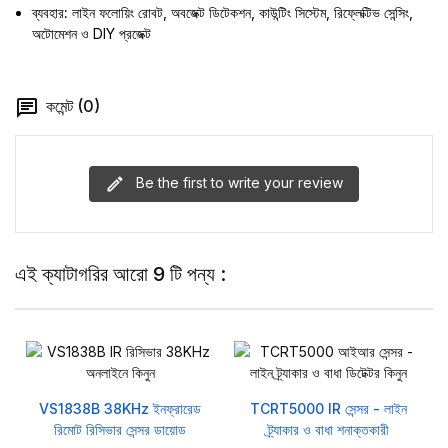
ব্যবহার:
লাইন ফলোয়িং রোবট, অবজেক্ট ডিটেকশন, কাউন্টিং সিস্টেম, রিফ্লেক্টিভ সেন্সিং,
অটোমেশন ও DIY প্রজেক্ট
কমেন্ট (0)
Be the first to write your review
এই ক্যাটাগরির আরো 9 টি পন্য :
VS1838B 38KHz ইনফ্রারেড
TCRT5000 IR সেন্সর - লাইন
রিমোট রিসিভার সেন্সর ডায়োড
ট্র্যাকার ও বাধা শনাক্তকারী