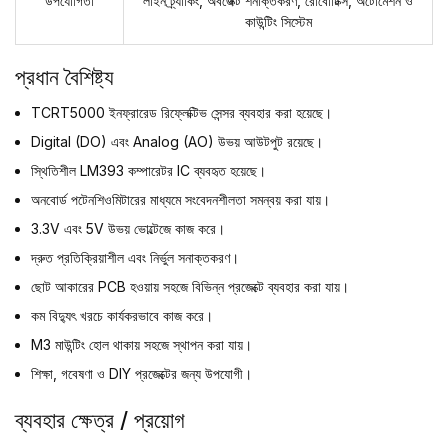
উপযোগিতা
লাইন ট্র্যাকিং, অবজেক্ট শনাক্তকরণ, রোবোটিক্স, অটোমেশন ও
কাউন্টিং সিস্টেম
প্রধান বৈশিষ্ট্য
TCRT5000 ইনফ্রারেড রিফ্লেক্টিভ সেন্সর ব্যবহার করা হয়েছে।
Digital (DO) এবং Analog (AO) উভয় আউটপুট রয়েছে।
স্থিতিশীল LM393 কম্পারেটর IC ব্যবহৃত হয়েছে।
অনবোর্ড পটেনশিওমিটারের মাধ্যমে সংবেদনশীলতা সমন্বয় করা যায়।
3.3V এবং 5V উভয় ভোল্টেজে কাজ করে।
দ্রুত প্রতিক্রিয়াশীল এবং নির্ভুল সনাক্তকরণ।
ছোট আকারের PCB হওয়ায় সহজে বিভিন্ন প্রজেক্টে ব্যবহার করা যায়।
কম বিদ্যুৎ খরচে কার্যকরভাবে কাজ করে।
M3 মাউন্টিং হোল থাকায় সহজে স্থাপন করা যায়।
শিক্ষা, গবেষণা ও DIY প্রজেক্টের জন্য উপযোগী।
ব্যবহার ক্ষেত্র / প্রয়োগ