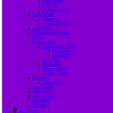
টিএফটি ডিসপ্লে
টাচ ডিসপ্লে
ডট ম্যাট্রিক্স ডিসপ্লে
ভোল্টেজ কনভার্টার
ভোল্টেজ বুস্টার
স্টেপ-ডাউন মডিউল
পেল্টিয়ার মডিউল
হিউমিডিফায়ার & মিস্ট মেকার
কিপ্যাড
ওয়্যারলেস মডিউল
GSM & GPS মডিউল
GPS মডিউল
GSM মডিউল
ব্লুটুথ মডিউল
RFID মডিউল
এনআরএফ মডিউল
ওয়্যারলেস অ্যান্টেনা
লাইট মডিউল
লেজার মডিউল
রিয়েল টাইম ক্লক
জয়স্টিক মডিউল
এসডি কার্ড মডিউল
সাউন্ড মডিউল
হিটিং মডিউল
বেসিক কম্পোনেন্ট