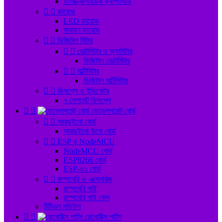
ইলেক্ট্রোলাইটিক ক্যাপাসিটর


ডায়োড
LED ডায়োড
সাধারণ ডায়োড


ডিজিটাল মিটার


ভোল্টমিটার ও অ্যামিটার
ডিজিটাল ভোল্টমিটার


মাল্টিমিটার
ডিজিটাল মাল্টিমিটার


ডিসপ্লে ও ইন্ডিকেটর
৭ সেগমেন্ট ডিসপ্লে


ডেভেলপমেন্ট বোর্ড


আরডুইনো বোর্ড
আরডুইনো উনো বোর্ড


ESP ও NodeMCU
NodeMCU বোর্ড
ESP8266 বোর্ড
ESP-৩২ বোর্ড


রাস্পবেরি ও এক্সেসরিজ
রাস্পবেরি পাই
রাস্পবেরি পাই কেস
টিটিএল মডিউল


রোবোটিক্স পার্টস