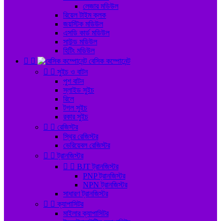
লেজার মডিউল
রিয়েল টাইম ক্লক
জয়স্টিক মডিউল
এসডি কার্ড মডিউল
সাউন্ড মডিউল
হিটিং মডিউল


বেসিক কম্পোনেন্ট


সুইচ ও বাটন
পুশ বাটন
স্লাইড সুইচ
রিলে
টগল সুইচ
রকার সুইচ


রেজিস্টর
স্থির রেজিস্টর
ভেরিয়েবল রেজিস্টর


ট্রানজিস্টর


BJT ট্রানজিস্টর
PNP ট্রানজিস্টর
NPN ট্রানজিস্টর
সাধারণ ট্রানজিস্টর


ক্যাপাসিটর
মাইলার ক্যাপাসিটর