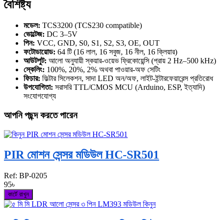
বৈশিষ্ট্য
মডেল:
TCS3200 (TCS230 compatible)
ভোল্টেজ:
DC 3–5V
পিন:
VCC, GND, S0, S1, S2, S3, OE, OUT
ফটোডায়োড:
64 টি (16 লাল, 16 সবুজ, 16 নীল, 16 ক্লিয়ার)
আউটপুট:
আলো অনুযায়ী স্কয়ার-ওয়েভ ফ্রিকোয়েন্সি (প্রায় 2 Hz–500 kHz)
স্কেলিং:
100%, 20%, 2% অথবা পাওয়ার-অফ সেটিং
ফিচার:
ফিল্টার সিলেকশন, সাদা LED অন/অফ, লাইট-ইন্টারফেয়ারেন্স প্রতিরোধ
উপযোগিতা:
সরাসরি TTL/CMOS MCU (Arduino, ESP, ইত্যাদি)
সংযোগযোগ্য
আপনি পছন্দ করতে পারেন
PIR মোশন সেন্সর মডিউল HC-SR501
Ref:
BP-0205
95৳
কার্টে রাখুন