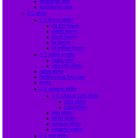
ব্যারোমেট্রিক সেন্সর
বায়োমেডিক্যাল সেন্সর


মডিউল


ডিসপ্লে মডিউল
OLED ডিসপ্লে
এলসিডি ডিসপ্লে
টিএফটি ডিসপ্লে
টাচ ডিসপ্লে
ডট ম্যাট্রিক্স ডিসপ্লে


ভোল্টেজ কনভার্টার
ভোল্টেজ বুস্টার
স্টেপ-ডাউন মডিউল
পেল্টিয়ার মডিউল
হিউমিডিফায়ার & মিস্ট মেকার
কিপ্যাড


ওয়্যারলেস মডিউল


GSM & GPS মডিউল
GPS মডিউল
GSM মডিউল
ব্লুটুথ মডিউল
RFID মডিউল
এনআরএফ মডিউল
ওয়্যারলেস অ্যান্টেনা


লাইট মডিউল