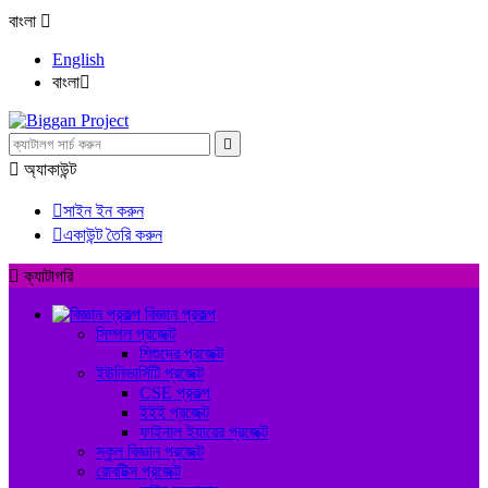
বাংলা

English
বাংলা



অ্যাকাউন্ট

সাইন ইন করুন

একাউন্ট তৈরি করুন

ক্যাটাগরি
বিজ্ঞান প্রকল্প
সিম্পল প্রজেক্ট
শিশুদের প্রজেক্ট
ইউনিভার্সিটি প্রজেক্ট
CSE প্রকল্প
ইইই প্রজেক্ট
ফাইনাল ইয়ারের প্রজেক্ট
স্কুল বিজ্ঞান প্রজেক্ট
রোবটিক্স প্রজেক্ট