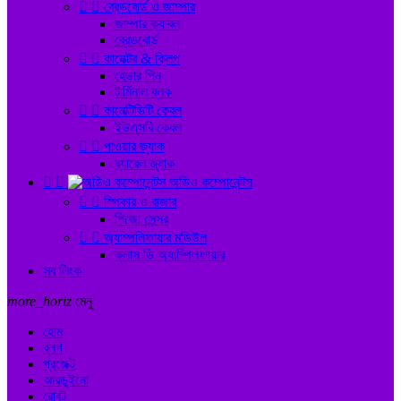


ব্রেডবোর্ড ও জাম্পার
জাম্পার ক্যাবল
ব্রেডবোর্ড


কানেক্টর & ক্লিপ
হেডার পিন
টার্মিনাল ব্লক


কানেক্টিভিটি কেবল
ইউএসবি কেবল


পাওয়ার জ্যাক
ব্যারেল জ্যাক


অডিও কম্পোনেন্টস


স্পিকার ও বাজার
পিজো সেন্সর


অ্যাম্পলিফায়ার মডিউল
ক্লাস ডি অ্যাম্প্লিফায়ার
সব লিংক
more_horiz
মেনু
হোম
ব্লগ
প্রজেক্ট
আরডুইনো
রোবট