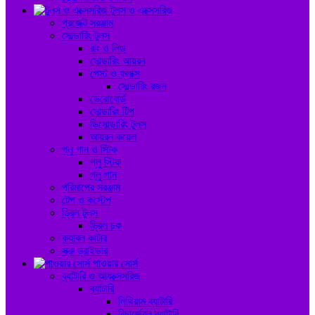
টুলস ও এক্সেসরিজ
প্রজেক্ট সরঞ্জাম
সোল্ডারিং টুলস
রাং ও লিড
সোল্ডারিং আয়রন
পেস্ট ও ফ্লাক্স
সোল্ডারিং রজন
ভেরোবোর্ড
সোল্ডারিং টিপ
ডিসোল্ডারিং টুলস
আয়রন কয়েল
গ্লু গান ও স্টিক
গ্লু স্টিক
গ্লু গান
পরিমাপের সরঞ্জাম
টেপ ও কস্টেপ
ড্রিল টুলস
ড্রিল চক
ক্যাবল কাটার
স্ক্রু ড্রাইভার
পাওয়ার সোর্স
ব্যাটারি ও আ্যক্সেসরিজ
ব্যাটারি
লিথিয়াম ব্যাটারি
রিচার্জেবল ব্যাটারি