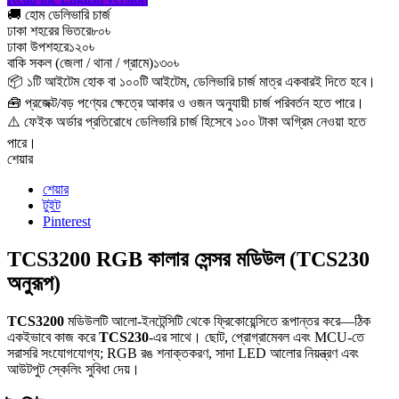
🚚 হোম ডেলিভারি চার্জ
ঢাকা শহরের ভিতরে
৮০৳
ঢাকা উপশহরে
১২০৳
বাকি সকল (জেলা / থানা / গ্রামে)
১৩০৳
📦 ১টি আইটেম হোক বা ১০০টি আইটেম, ডেলিভারি চার্জ মাত্র একবারই দিতে হবে।
🧰 প্রজেক্ট/বড় পণ্যের ক্ষেত্রে আকার ও ওজন অনুযায়ী চার্জ পরিবর্তন হতে পারে।
⚠️ ফেইক অর্ডার প্রতিরোধে ডেলিভারি চার্জ হিসেবে ১০০ টাকা অগ্রিম নেওয়া হতে
পারে।
শেয়ার
শেয়ার
টুইট
Pinterest
TCS3200 RGB কালার সেন্সর মডিউল (TCS230
অনুরূপ)
TCS3200
মডিউলটি আলো-ইনটেন্সিটি থেকে ফ্রিকোয়েন্সিতে রূপান্তর করে—ঠিক
একইভাবে কাজ করে
TCS230
-এর সাথে। ছোট, প্রোগ্রামেবল এবং MCU-তে
সরাসরি সংযোগযোগ্য; RGB রঙ শনাক্তকরণ, সাদা LED আলোর নিয়ন্ত্রণ এবং
আউটপুট স্কেলিং সুবিধা দেয়।