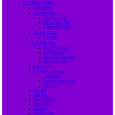


মোটর ও এক্সেসরিজ
মোটর ড্রাইভার


সার্ভো মোটর
মেটাল গিয়ার সার্ভো
মাইক্রো সার্ভো মোটর
প্লাস্টিক গিয়ার সার্ভো


চাকা ও টায়ার
বল কাস্টার


গিয়ার মোটর
25GA গিয়ার মোটর
N20 গিয়ার মোটর
BO ও TT গিয়ার মোটর
মেটাল গিয়ার মোটর
ওয়াটার পাম্প


ফ্যান ও প্রোপেলার
ব্লোয়ার ফ্যান
বিএলডিসি ব্রাশলেস ফ্যান
কুলিং ফ্যান
ডিসি মোটর
সার্ভো টুলস
ইএসসি কন্ট্রোলার
স্টেপার মোটর
এয়ার পাম্প
ভাইব্রেশন মোটর