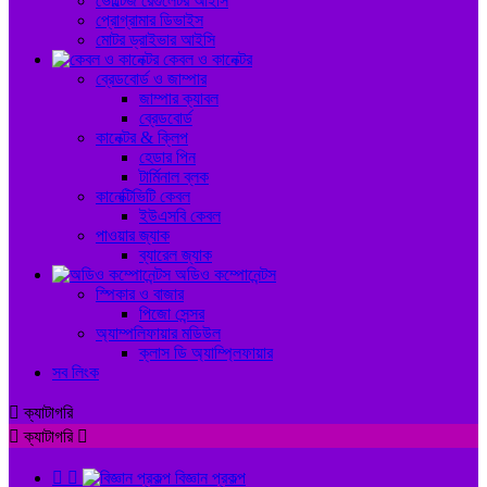
ভোল্টেজ রেগুলেটর আইসি
প্রোগ্রামার ডিভাইস
মোটর ড্রাইভার আইসি
কেবল ও কানেক্টর
ব্রেডবোর্ড ও জাম্পার
জাম্পার ক্যাবল
ব্রেডবোর্ড
কানেক্টর & ক্লিপ
হেডার পিন
টার্মিনাল ব্লক
কানেক্টিভিটি কেবল
ইউএসবি কেবল
পাওয়ার জ্যাক
ব্যারেল জ্যাক
অডিও কম্পোনেন্টস
স্পিকার ও বাজার
পিজো সেন্সর
অ্যাম্পলিফায়ার মডিউল
ক্লাস ডি অ্যাম্প্লিফায়ার
সব লিংক

ক্যাটাগরি

ক্যাটাগরি



বিজ্ঞান প্রকল্প