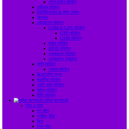
স্টেপ-ডাউন মডিউল
পেল্টিয়ার মডিউল
হিউমিডিফায়ার & মিস্ট মেকার
কিপ্যাড
ওয়্যারলেস মডিউল
GSM & GPS মডিউল
GPS মডিউল
GSM মডিউল
ব্লুটুথ মডিউল
RFID মডিউল
এনআরএফ মডিউল
ওয়্যারলেস অ্যান্টেনা
লাইট মডিউল
লেজার মডিউল
রিয়েল টাইম ক্লক
জয়স্টিক মডিউল
এসডি কার্ড মডিউল
সাউন্ড মডিউল
হিটিং মডিউল
বেসিক কম্পোনেন্ট
সুইচ ও বাটন
পুশ বাটন
স্লাইড সুইচ
রিলে
টগল সুইচ