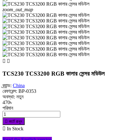
zoom_out_map


TCS230 TCS3200 RGB কালার সেন্সর মডিউল
ব্র্যান্ড:
China
রেফারেন্স:
BP-0353
অবস্থা:
নতুন
470৳
পরিমান

কার্টে রাখুন

In Stock
Read the English version