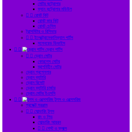
মোটর কন্ট্রোলার
ফ্যান কন্ট্রোলার মডিউল


রোবট কিট
রোবট কার কিট
রোবট চেসিস
ট্রান্সমিটার ও রিসিভার


ইলেক্ট্রোমেকানিক্যাল পার্টস
সলেনয়েড ডিভাইস


ড্রোন পার্টস


ড্রোন মোটর
কোরলেস মোটর
ব্রাশবিহীন মোটর
ড্রোন প্রপেললার
ড্রোন ব্যাটারি
ড্রোন রিমোট
ড্রোন ব্যাটারি চার্জার
ড্রোন মোটর ইএসসি


টুলস ও এক্সেসরিজ
প্রজেক্ট সরঞ্জাম


সোল্ডারিং টুলস
রাং ও লিড
সোল্ডারিং আয়রন


পেস্ট ও ফ্লাক্স