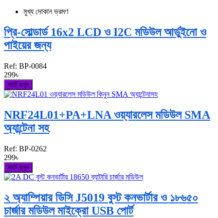
মুখ্য দোকান ভ্রমণ
প্রি-সোল্ডার্ড 16x2 LCD ও I2C মডিউল আর্ডুইনো ও
পাইয়ের জন্য
Ref:
BP-0084
299৳
কার্টে রাখুন
NRF24L01+PA+LNA ওয়্যারলেস মডিউল SMA
অ্যান্টেনা সহ
Ref:
BP-0262
299৳
কার্টে রাখুন
২ অ্যাম্পিয়ার ডিসি J5019 বুস্ট কনভার্টার ও ১৮৬৫০
চার্জার মডিউল মাইক্রো USB পোর্ট