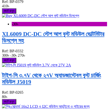
Ref:
BP-0379
410৳
কার্টে রাখুন
-30৳
XL6009 DC-DC স্টেপ আপ বুস্ট মডিউল ভোল্টমিটার
ডিসপ্লে সহ
Ref:
BP-0332
300৳
-30৳
270৳
কার্টে রাখুন
টাইপ-সি ৩.৭V থেকে ২৭V অ্যাডজাস্টেবল বুস্ট চার্জিং
মডিউল J5019
Ref:
BP-0265
80৳
কার্টে রাখুন