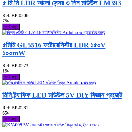
৫ মি মি LDR আলো সেন্সর ৩ পিন মডিউল LM393
Ref:
BP-0206
75৳
কার্টে রাখুন
৫মিমি GL5516 ফটোরেসিস্টর LDR ১৫০V
১০০mW
Ref:
BP-0273
15৳
কার্টে রাখুন
মিনি ট্র্যাফিক LED মডিউল 5V DIY বিজ্ঞান প্রজেক্ট
Ref:
BP-0281
65৳
কার্টে রাখুন