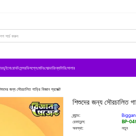
রডুইনো
রোবট
সেন্সর
ডিসপ্লে
মোটর
সোল্ডারিং
ব্যাটারি
সোলার
িশুদের জন্য সৌরচালিত গাড়ির বিজ্ঞান প্রজেক্ট
শিশুদের জন্য সৌরচালিত গাড়
ব্র্যান্ড:
Biggan
রেফারেন্স:
BP-04
অবস্থা:
নতুন