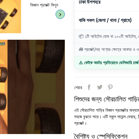
ঢাকা উপশহরে
বাকি সকল (জেলা / থানা / গ্রামে)
📦 ১টি আইটেম হোক বা ১০০টি আইটেম, ডে
🧰 প্রজেক্ট/বড় পণ্যের ক্ষেত্রে আকার ও ওজ
⚠️ ফেইক অর্ডার প্রতিরোধে ডেলিভারি চার্
শেয়ার
শিশুদের জন্য সৌরচালিত গাড়ির সম
এই সৌরচালিত গাড়ির বিজ্ঞান প্রজেক্টের মাধ্যম
সহজে বুঝতে পারে। এটি স্কুল সায়েন্স ফেয়ার,
প্রজেক্ট।
বৈশিষ্ট্য ও স্পেসিফিকেশন