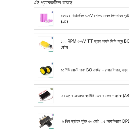
এই প্যাকেজটিতে রয়েছে
১৮৬৫০ রিচার্জেবল ৩.৭V সোলডারেবল লি-আয়ন ব্যাট
(১টি)
১০০ RPM ৩-৬V TT ডুয়াল শাফট ডিসি হলুদ BO 
মোটর
৬৫মিমি রোবট চাকা BO মোটর – রাবার টায়ার, হলুদ 
২ চেম্বার ১৮৬৫০ ব্যাটারি হোল্ডার কেস – ব্ল্যাক (
৬ পিন স্লাইড সুইচ ৫০ ভোল্ট ০.৫ আ্যাম্পিয়ার 