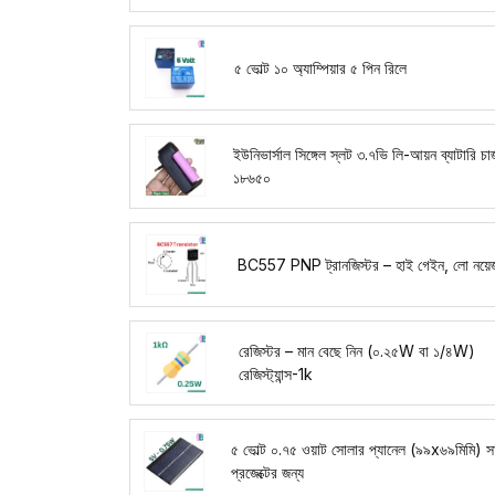
৫ ভোল্ট ১০ অ্যাম্পিয়ার ৫ পিন রিলে
ইউনিভার্সাল সিঙ্গেল স্লট ৩.৭ভি লি-আয়ন ব্যাটারি চার্
১৮৬৫০
BC557 PNP ট্রানজিস্টর – হাই গেইন, লো নয়ে
রেজিস্টর – মান বেছে নিন (০.২৫W বা ১/৪W)
রেজিস্ট্যান্স-1k
৫ ভোল্ট ০.৭৫ ওয়াট সোলার প্যানেল (৯৯x৬৯মিমি) সা
প্রজেক্টের জন্য