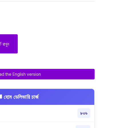
টে রাখুন
d the English version
 হোম ডেলিভারি চার্জ
৮০৳