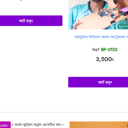
কার্টে রাখুন
আরডুইনো ভিত্তিক সোলার সান ট্র্যাকার প্র
Ref:
BP-0133
3,500৳
কার্টে রাখুন
le!