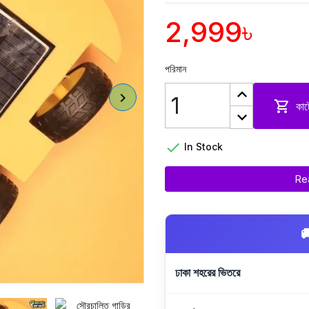
2,999৳
পরিমান

কার্

In Stock
Rea

ঢাকা শহরের ভিতরে