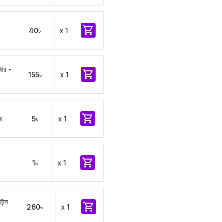

40৳
x 1
জার -

155৳
x 1

জ
5৳
x 1

1৳
x 1
ইন্স

260৳
x 1