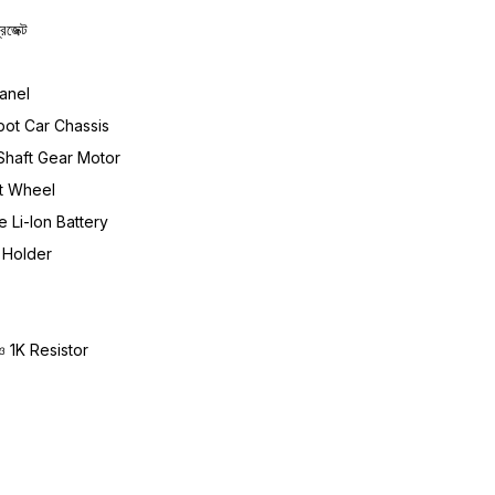
রজেক্ট
anel
t Car Chassis
haft Gear Motor
t Wheel
 Li-Ion Battery
 Holder
 1K Resistor