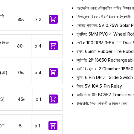
প্রজেক্টের ধরন:
সৌরচালিত গাড়ির বিজ্ঞান প্
ারি
শিক্ষামূলক বিষয়:
সৌরশক্তির কার্যপ্রণালী

85৳
x 2
সোলার প্যানেল:
5V 0.75W Solar P
চ্যাসিস:
5MM PVC 4-Wheel Robo
মোটর:
100 RPM 3-6V TT Dual S
গিয়ার

80৳
x 4
চাকা:
65mm Rubber Tire Robo
ব্যাটারি:
2টি 18650 Rechargeable
ব্যাটারি হোল্ডার:
2 Chamber 18650

(১টি)
75৳
x 4
সুইচ:
6 Pin DPDT Slide Switch
রিলে:
5V 10A 5-Pin Relay
কন্ট্রোল সার্কিট:
BC557 Transistor ও

ABS)
45৳
x 1
উপযোগী:
শিশু, শিক্ষার্থী ও বিজ্ঞান মেলা

DPDT
5৳
x 1