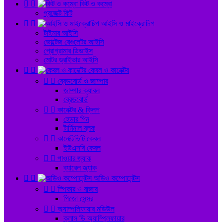


কিট ও কম্বো
প্রজেক্ট কিট


আইসি ও মাইক্রোচিপ
টাইমার আইসি
ভোল্টেজ রেগুলেটর আইসি
প্রোগ্রামার ডিভাইস
মোটর ড্রাইভার আইসি


কেবল ও কানেক্টর


ব্রেডবোর্ড ও জাম্পার
জাম্পার ক্যাবল
ব্রেডবোর্ড


কানেক্টর & ক্লিপ
হেডার পিন
টার্মিনাল ব্লক


কানেক্টিভিটি কেবল
ইউএসবি কেবল


পাওয়ার জ্যাক
ব্যারেল জ্যাক


অডিও কম্পোনেন্টস


স্পিকার ও বাজার
পিজো সেন্সর


অ্যাম্পলিফায়ার মডিউল
ক্লাস ডি অ্যাম্প্লিফায়ার