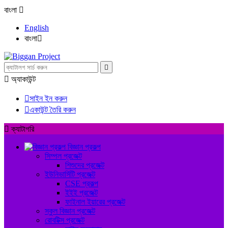
বাংলা

English
বাংলা



অ্যাকাউন্ট

সাইন ইন করুন

একাউন্ট তৈরি করুন

ক্যাটাগরি
বিজ্ঞান প্রকল্প
সিম্পল প্রজেক্ট
শিশুদের প্রজেক্ট
ইউনিভার্সিটি প্রজেক্ট
CSE প্রকল্প
ইইই প্রজেক্ট
ফাইনাল ইয়ারের প্রজেক্ট
স্কুল বিজ্ঞান প্রজেক্ট
রোবটিক্স প্রজেক্ট