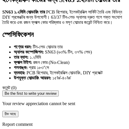
SN63 ১.২মিমি সোল্ডারিং তার
PCB রিপেয়ার, ইলেকট্রনিক্স সার্কিট তৈরি এবং বিভিন্ন
DIY প্রজেক্টের জন্য উপযোগী। 63/37 টিন-লেড অ্যালয় দ্রুত গলে শক্ত সংযোগ
তৈরি করে এবং রজন ফ্লাক্স কোর পরিষ্কার ও মসৃণ সোল্ডার জয়েন্ট নিশ্চিত করে।
স্পেসিফিকেশন
পণ্যের ধরন:
টিন-লেড সোল্ডার তার
অ্যালয় কম্পোজিশন:
SN63 (৬৩% টিন, ৩৭% লেড)
তার ব্যাস:
১.২মিমি
ফ্লাক্স টাইপ:
রজন কোর (No-Clean)
গলনাঙ্ক:
প্রায় ১৮৩°সে
ব্যবহার:
PCB রিপেয়ার, ইলেকট্রনিক্স সোল্ডারিং, DIY প্রজেক্ট
উপযুক্ত সোল্ডারিং আয়রন:
১৫W-৪০W
কমেন্ট (0)
Be the first to write your review
Your review appreciation cannot be sent
ঠিক আছে
Report comment