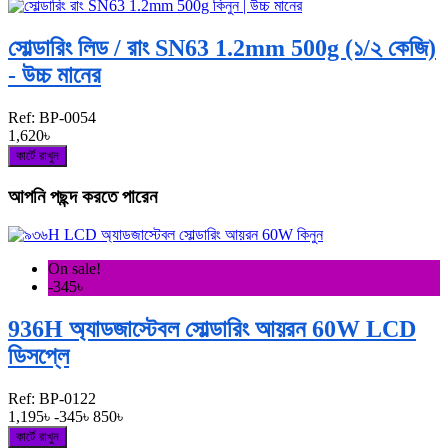
সোল্ডারিং লিড / রাং SN63 1.2mm 500g (১/২ কেজি)
- উচ্চ মানের
Ref:
BP-0054
1,620৳
কার্টে রাখুন
আপনি পছন্দ করতে পারেন
On sale!
-345৳
936H অ্যাডজাস্টেবল সোল্ডারিং আয়রন 60W LCD
ডিসপ্লে
Ref:
BP-0122
1,195৳
-345৳
850৳
কার্টে রাখুন