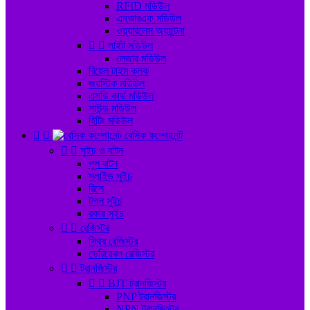
RFID মডিউল
এনআরএফ মডিউল
ওয়্যারলেস অ্যান্টেনা


লাইট মডিউল
লেজার মডিউল
রিয়েল টাইম ক্লক
জয়স্টিক মডিউল
এসডি কার্ড মডিউল
সাউন্ড মডিউল
হিটিং মডিউল


বেসিক কম্পোনেন্ট


সুইচ ও বাটন
পুশ বাটন
স্লাইড সুইচ
রিলে
টগল সুইচ
রকার সুইচ


রেজিস্টর
স্থির রেজিস্টর
ভেরিয়েবল রেজিস্টর


ট্রানজিস্টর


BJT ট্রানজিস্টর
PNP ট্রানজিস্টর
NPN ট্রানজিস্টর