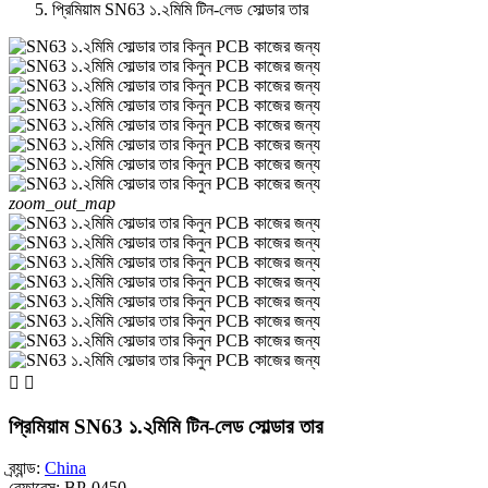
প্রিমিয়াম SN63 ১.২মিমি টিন-লেড সোল্ডার তার
zoom_out_map


প্রিমিয়াম SN63 ১.২মিমি টিন-লেড সোল্ডার তার
ব্র্যান্ড:
China
রেফারেন্স:
BP-0450