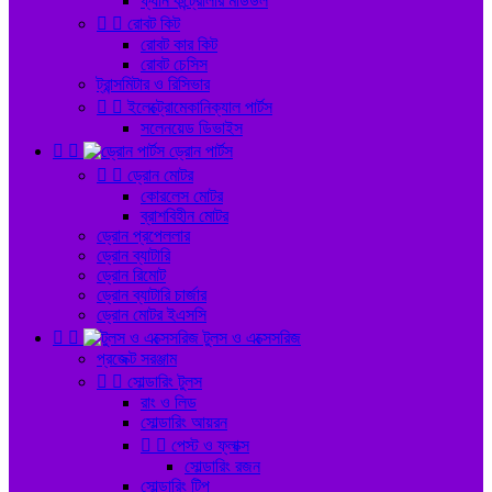
ফ্যান কন্ট্রোলার মডিউল


রোবট কিট
রোবট কার কিট
রোবট চেসিস
ট্রান্সমিটার ও রিসিভার


ইলেক্ট্রোমেকানিক্যাল পার্টস
সলেনয়েড ডিভাইস


ড্রোন পার্টস


ড্রোন মোটর
কোরলেস মোটর
ব্রাশবিহীন মোটর
ড্রোন প্রপেললার
ড্রোন ব্যাটারি
ড্রোন রিমোট
ড্রোন ব্যাটারি চার্জার
ড্রোন মোটর ইএসসি


টুলস ও এক্সেসরিজ
প্রজেক্ট সরঞ্জাম


সোল্ডারিং টুলস
রাং ও লিড
সোল্ডারিং আয়রন


পেস্ট ও ফ্লাক্স
সোল্ডারিং রজন
সোল্ডারিং টিপ