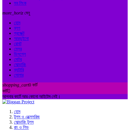
সব লিংক
more_horiz
মেনু
হোম
ব্লগ
প্রজেক্ট
আরডুইনো
রোবট
সেন্সর
ডিসপ্লে
মোটর
সোল্ডারিং
ব্যাটারি
সোলার
shopping_cart
0
কার্ট
কার্ট

আপনার কার্টে আর কোনো আইটেম নেই।
হোম
টুলস ও এক্সেসরিজ
সোল্ডারিং টুলস
রাং ও লিড