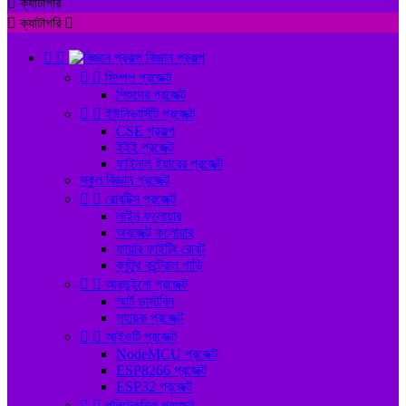

ক্যাটাগরি

ক্যাটাগরি



বিজ্ঞান প্রকল্প


সিম্পল প্রজেক্ট
শিশুদের প্রজেক্ট


ইউনিভার্সিটি প্রজেক্ট
CSE প্রকল্প
ইইই প্রজেক্ট
ফাইনাল ইয়ারের প্রজেক্ট
স্কুল বিজ্ঞান প্রজেক্ট


রোবটিক্স প্রজেক্ট
লাইন ফলোয়ার
অবজেক্ট ফলোয়ার
ফায়ার ফাইটিং রোবট
ব্লুটুথ কন্ট্রোল গাড়ি


আরডুইনো প্রজেক্ট
স্মার্ট ডাস্টবিন
সহায়ক প্রজেক্ট


আইওটি প্রজেক্ট
NodeMCU প্রজেক্ট
ESP8266 প্রজেক্ট
ESP32 প্রজেক্ট


পলিটেকনিক প্রজেক্ট