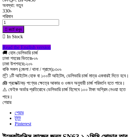
অবস্থা:
নতুন
330৳
পরিমান

কার্টে রাখুন

In Stock
Read the English version
🚚 হোম ডেলিভারি চার্জ
ঢাকা শহরের ভিতরে
৮০৳
ঢাকা উপশহরে
১২০৳
বাকি সকল (জেলা / থানা / গ্রামে)
১৩০৳
📦 ১টি আইটেম হোক বা ১০০টি আইটেম, ডেলিভারি চার্জ মাত্র একবারই দিতে হবে।
🧰 প্রজেক্ট/বড় পণ্যের ক্ষেত্রে আকার ও ওজন অনুযায়ী চার্জ পরিবর্তন হতে পারে।
⚠️ ফেইক অর্ডার প্রতিরোধে ডেলিভারি চার্জ হিসেবে ১০০ টাকা অগ্রিম নেওয়া হতে
পারে।
শেয়ার
শেয়ার
টুইট
Pinterest
ইলেকট্রনিক্স কাজের জন্য SN63 ১.২মিমি সোল্ডার তার