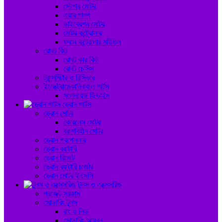
স্টেপার মোটর
এয়ার পাম্প
ভাইব্রেশন মোটর
মোটর কন্ট্রোলার
ফ্যান কন্ট্রোলার মডিউল
রোবট কিট
রোবট কার কিট
রোবট চেসিস
ট্রান্সমিটার ও রিসিভার
ইলেক্ট্রোমেকানিক্যাল পার্টস
সলেনয়েড ডিভাইস
ড্রোন পার্টস
ড্রোন মোটর
কোরলেস মোটর
ব্রাশবিহীন মোটর
ড্রোন প্রপেললার
ড্রোন ব্যাটারি
ড্রোন রিমোট
ড্রোন ব্যাটারি চার্জার
ড্রোন মোটর ইএসসি
টুলস ও এক্সেসরিজ
প্রজেক্ট সরঞ্জাম
সোল্ডারিং টুলস
রাং ও লিড
সোল্ডারিং আয়রন