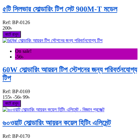
৫টি সিলভার সোল্ডারিং টিপ সেট 900M-T মডেল
Ref:
BP-0126
200৳
কার্টে রাখুন
On sale!
-56৳
60W সোল্ডারিং আয়রন টিপ স্টেশনের জন্য পরিবর্তনযোগ্য
টিপ
Ref:
BP-0169
155৳
-56৳
99৳
কার্টে রাখুন
৬০ওয়াট সোল্ডারিং আয়রন কয়েল হিটিং এলিমেন্ট
Ref:
BP-0170