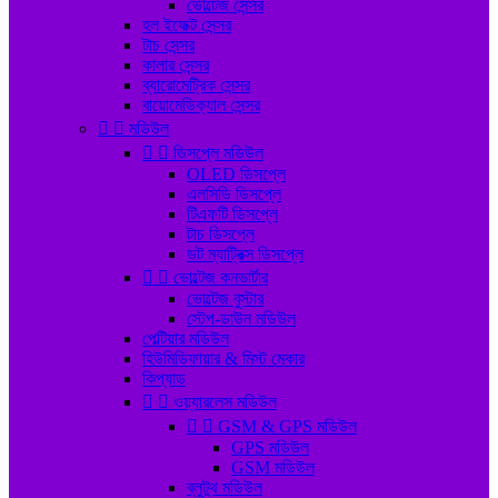
ভোল্টেজ সেন্সর
হল ইফেক্ট সেন্সর
টাচ সেন্সর
কালার সেন্সর
ব্যারোমেট্রিক সেন্সর
বায়োমেডিক্যাল সেন্সর


মডিউল


ডিসপ্লে মডিউল
OLED ডিসপ্লে
এলসিডি ডিসপ্লে
টিএফটি ডিসপ্লে
টাচ ডিসপ্লে
ডট ম্যাট্রিক্স ডিসপ্লে


ভোল্টেজ কনভার্টার
ভোল্টেজ বুস্টার
স্টেপ-ডাউন মডিউল
পেল্টিয়ার মডিউল
হিউমিডিফায়ার & মিস্ট মেকার
কিপ্যাড


ওয়্যারলেস মডিউল


GSM & GPS মডিউল
GPS মডিউল
GSM মডিউল
ব্লুটুথ মডিউল