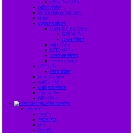
স্টেপ-ডাউন মডিউল
পেল্টিয়ার মডিউল
হিউমিডিফায়ার & মিস্ট মেকার
কিপ্যাড
ওয়্যারলেস মডিউল
GSM & GPS মডিউল
GPS মডিউল
GSM মডিউল
ব্লুটুথ মডিউল
RFID মডিউল
এনআরএফ মডিউল
ওয়্যারলেস অ্যান্টেনা
লাইট মডিউল
লেজার মডিউল
রিয়েল টাইম ক্লক
জয়স্টিক মডিউল
এসডি কার্ড মডিউল
সাউন্ড মডিউল
হিটিং মডিউল
বেসিক কম্পোনেন্ট
সুইচ ও বাটন
পুশ বাটন
স্লাইড সুইচ
রিলে
টগল সুইচ