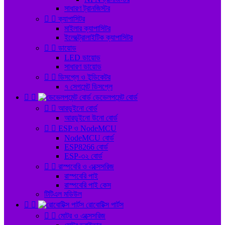
সাধারণ ট্রানজিস্টর


ক্যাপাসিটর
মাইলার ক্যাপাসিটর
ইলেক্ট্রোলাইটিক ক্যাপাসিটর


ডায়োড
LED ডায়োড
সাধারণ ডায়োড


ডিসপ্লে ও ইন্ডিকেটর
৭ সেগমেন্ট ডিসপ্লে


ডেভেলপমেন্ট বোর্ড


আরডুইনো বোর্ড
আরডুইনো উনো বোর্ড


ESP ও NodeMCU
NodeMCU বোর্ড
ESP8266 বোর্ড
ESP-৩২ বোর্ড


রাস্পবেরি ও এক্সেসরিজ
রাস্পবেরি পাই
রাস্পবেরি পাই কেস
টিটিএল মডিউল


রোবোটিক্স পার্টস


মোটর ও এক্সেসরিজ