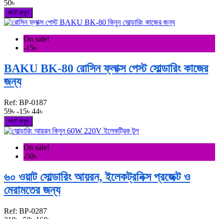
50৳
কার্টে রাখুন
On sale!
-15৳
BAKU BK-80 রোসিন ফ্লাক্স পেস্ট সোল্ডারিং কাজের
জন্য
Ref:
BP-0187
59৳
-15৳
44৳
কার্টে রাখুন
On sale!
-50৳
৬০ ওয়াট সোল্ডারিং আয়রন, ইলেকট্রনিক্স প্রজেক্ট ও
মেরামতের জন্য
Ref:
BP-0287