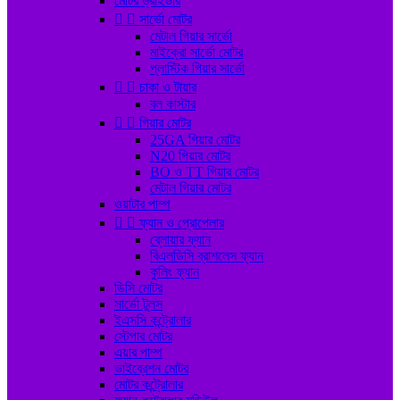
মোটর ড্রাইভার


সার্ভো মোটর
মেটাল গিয়ার সার্ভো
মাইক্রো সার্ভো মোটর
প্লাস্টিক গিয়ার সার্ভো


চাকা ও টায়ার
বল কাস্টার


গিয়ার মোটর
25GA গিয়ার মোটর
N20 গিয়ার মোটর
BO ও TT গিয়ার মোটর
মেটাল গিয়ার মোটর
ওয়াটার পাম্প


ফ্যান ও প্রোপেলার
ব্লোয়ার ফ্যান
বিএলডিসি ব্রাশলেস ফ্যান
কুলিং ফ্যান
ডিসি মোটর
সার্ভো টুলস
ইএসসি কন্ট্রোলার
স্টেপার মোটর
এয়ার পাম্প
ভাইব্রেশন মোটর
মোটর কন্ট্রোলার