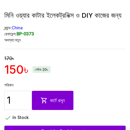
মিনি ওয়্যার কাটার ইলেকট্রনিক্স ও DIY কাজের জন্য
ব্র্যান্ড:
China
রেফারেন্স:
BP-0373
অবস্থা:
নতুন
170৳
150৳
সেইভ 20৳
পরিমান

কার্টে রাখুন

In Stock