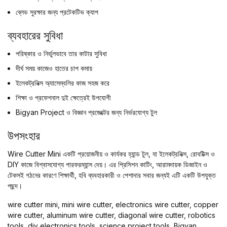
ব্লেড সুরক্ষার জন্য প্রটেকটিভ ক্যাপ
ব্যবহারের সুবিধা
পরিষ্কার ও নির্ভুলভাবে তার কাটার সুবিধা
দীর্ঘ সময় কাজেও হাতের চাপ কমায়
ইলেকট্রনিক্স অ্যাসেম্বলির কাজ সহজ করে
শিক্ষা ও প্রফেশনাল দুই ক্ষেত্রেই উপযোগী
Bigyan Project ও বিজ্ঞান প্রজেক্টের জন্য নির্ভরযোগ্য টুল
উপসংহার
Wire Cutter Mini একটি প্রয়োজনীয় ও কার্যকর হ্যান্ড টুল, যা ইলেকট্রনিক্স, রোবটিক্স ও
DIY কাজে বিশ্বাসযোগ্য পারফরম্যান্স দেয়। এর প্রিসিশন কাটিং, আরামদায়ক ডিজাইন ও
টেকসই গঠনের কারণে শিক্ষার্থী, হবি ব্যবহারকারী ও পেশাদার সবার জন্যই এটি একটি উপযুক্ত
পছন্দ।
wire cutter mini, mini wire cutter, electronics wire cutter, copper
wire cutter, aluminum wire cutter, diagonal wire cutter, robotics
tools, diy electronics tools, science project tools, Bigyan