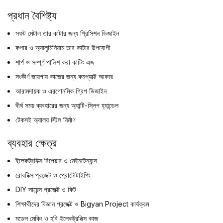
প্রধান বৈশিষ্ট্য
সফট মেটাল তার কাটার জন্য প্রিসিশন ডিজাইন
কপার ও অ্যালুমিনিয়াম তার কাটার উপযোগী
শার্প ও সম্পূর্ণ পালিশ করা কাটিং এজ
সংকীর্ণ জায়গায় কাজের জন্য কমপ্যাক্ট আকার
আরামদায়ক ও এরগোনমিক গ্রিপ ডিজাইন
দীর্ঘ সময় ব্যবহারের জন্য অ্যান্টি-স্লিপ হ্যান্ডেল
টেকসই অ্যালয় স্টিল নির্মাণ
ব্যবহার ক্ষেত্র
ইলেকট্রনিক্স রিপেয়ার ও মেইনটেন্যান্স
রোবটিক্স প্রজেক্ট ও প্রোটোটাইপিং
DIY সায়েন্স প্রজেক্ট ও কিট
শিক্ষার্থীদের বিজ্ঞান প্রজেক্ট ও Bigyan Project কার্যক্রম
মডেল মেকিং ও হবি ইলেকট্রনিক্স কাজ