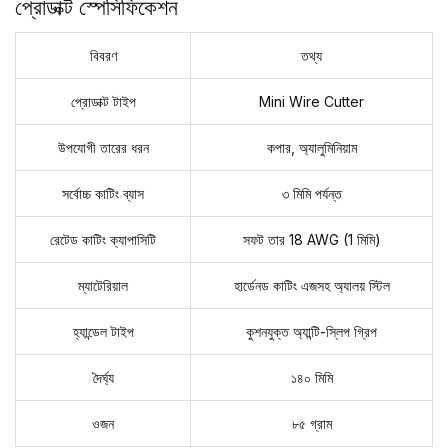
প্রোডাক্ট স্পেসিফিকেশন
বিবরণ
তথ্য
প্রোডাক্ট টাইপ
Mini Wire Cutter
উপযোগী তারের ধরন
কপার, অ্যালুমিনিয়াম
সর্বোচ্চ কাটিং ব্যাস
৩ মিমি পর্যন্ত
রেটেড কাটিং ক্যাপাসিটি
সফট তার 18 AWG (1 মিমি)
ম্যাটেরিয়াল
হার্ডেনড কাটিং এজসহ অ্যালয় স্টিল
হ্যান্ডেল টাইপ
কুশনযুক্ত অ্যান্টি-স্লিপ গ্রিপ
দৈর্ঘ্য
১৪০ মিমি
ওজন
৮৫ গ্রাম