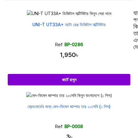
যা
পণ
UNI-T UT33A+ অটো রেঞ্জ ডিজিটাল মাল্টিমিটার
ক
তা
এ
Ref:
BP-0286
দ
1,950৳
কার্টে রাখুন
ব্রেডবোর্ডের জন্য মেল-ফিমেল জাম্পার তার ২০সেমি (১ পিস)
Ref:
BP-0008
3৳