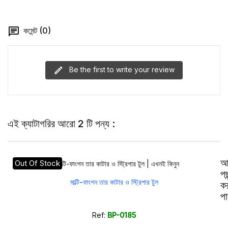
কমেন্ট (0)
Be the first to write your review
এই ক্যাটাগরির আরো 2 টি পন্য :
আ
Out Of Stock
পছ
মাল্টি-ফাংশন তার কাটার ও স্ট্রিপার টুল
ক
পা
Ref:
BP-0185