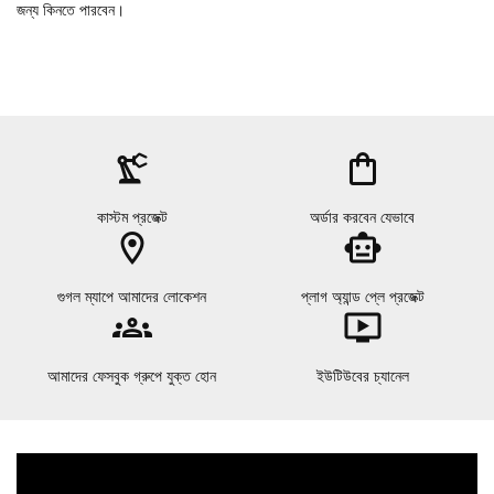
জন্য কিনতে পারবেন।
precision_manufacturing
shopping_bag
কাস্টম প্রজেক্ট
অর্ডার করবেন যেভাবে
location_on
smart_toy
গুগল ম্যাপে আমাদের লোকেশন
প্লাগ অ্যান্ড প্লে প্রজেক্ট
groups
ondemand_video
আমাদের ফেসবুক গ্রুপে যুক্ত হোন
ইউটিউবের চ্যানেল