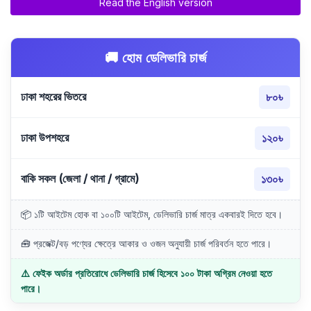
Read the English version
🚚 হোম ডেলিভারি চার্জ
ঢাকা শহরের ভিতরে
৮০৳
ঢাকা উপশহরে
১২০৳
বাকি সকল (জেলা / থানা / গ্রামে)
১৩০৳
📦 ১টি আইটেম হোক বা ১০০টি আইটেম, ডেলিভারি চার্জ মাত্র একবারই দিতে হবে।
🧰 প্রজেক্ট/বড় পণ্যের ক্ষেত্রে আকার ও ওজন অনুযায়ী চার্জ পরিবর্তন হতে পারে।
⚠️ ফেইক অর্ডার প্রতিরোধে ডেলিভারি চার্জ হিসেবে ১০০ টাকা অগ্রিম নেওয়া হতে
পারে।