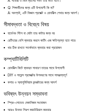
A: সর্বোচ্চ ৩ মিমি ব্যাসের সফট তার কাটা যাবে।
Q: শিক্ষার্থীদের জন্য এটি উপযোগী কি না?
A: অবশ্যই, এটি বিজ্ঞান প্রজেক্ট ও রোবটিক্স শেখার জন্য আদর্শ।
সীমাবদ্ধতা ও বিবেচ্য বিষয়
হার্ডেনড স্টিল বা মোটা তার কাটার জন্য নয়
রেটিংয়ের বেশি ব্যবহার করলে কাটিং এজ ক্ষতিগ্রস্ত হতে পারে
ধার ঠিক রাখতে সতর্কভাবে ব্যবহার করা প্রয়োজন
কম্প্যাটিবিলিটি
রোবটিক্স কিটে ব্যবহৃত সাধারণ তারের সাথে উপযোগী
DIY ও সায়েন্স প্রজেক্টের উপকরণের সাথে সামঞ্জস্যপূর্ণ
কপার ও অ্যালুমিনিয়াম কন্ডাক্টরের জন্য আদর্শ
ভবিষ্যৎ উন্নয়ন সম্ভাবনা
স্প্রিং-লোডেড মেকানিজম সংযোজন
আরও উন্নত গ্রিপ ম্যাটেরিয়াল ব্যবহার