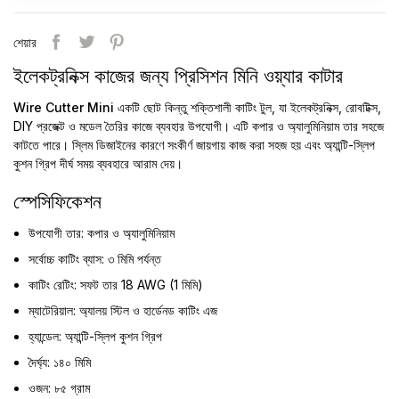
শেয়ার
ইলেকট্রনিক্স কাজের জন্য প্রিসিশন মিনি ওয়্যার কাটার
Wire Cutter Mini
একটি ছোট কিন্তু শক্তিশালী কাটিং টুল, যা ইলেকট্রনিক্স, রোবটিক্স,
DIY প্রজেক্ট ও মডেল তৈরির কাজে ব্যবহার উপযোগী। এটি
কপার ও অ্যালুমিনিয়াম তার
সহজে
কাটতে পারে। স্লিম ডিজাইনের কারণে সংকীর্ণ জায়গায় কাজ করা সহজ হয় এবং অ্যান্টি-স্লিপ
কুশন গ্রিপ দীর্ঘ সময় ব্যবহারে আরাম দেয়।
স্পেসিফিকেশন
উপযোগী তার: কপার ও অ্যালুমিনিয়াম
সর্বোচ্চ কাটিং ব্যাস: ৩ মিমি পর্যন্ত
কাটিং রেটিং: সফট তার 18 AWG (1 মিমি)
ম্যাটেরিয়াল: অ্যালয় স্টিল ও হার্ডেনড কাটিং এজ
হ্যান্ডেল: অ্যান্টি-স্লিপ কুশন গ্রিপ
দৈর্ঘ্য: ১৪০ মিমি
ওজন: ৮৫ গ্রাম