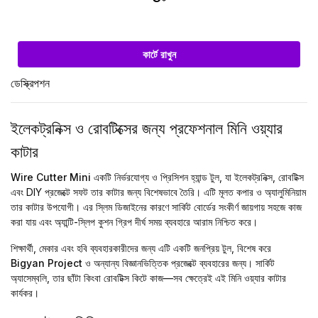
কার্টে রাখুন
ডেস্ক্রিপশন
ইলেকট্রনিক্স ও রোবটিক্সের জন্য প্রফেশনাল মিনি ওয়্যার
কাটার
Wire Cutter Mini
একটি নির্ভরযোগ্য ও প্রিসিশন হ্যান্ড টুল, যা ইলেকট্রনিক্স, রোবটিক্স
এবং DIY প্রজেক্টে সফট তার কাটার জন্য বিশেষভাবে তৈরি। এটি মূলত
কপার ও অ্যালুমিনিয়াম
তার
কাটার উপযোগী। এর স্লিম ডিজাইনের কারণে সার্কিট বোর্ডের সংকীর্ণ জায়গায় সহজে কাজ
করা যায় এবং অ্যান্টি-স্লিপ কুশন গ্রিপ দীর্ঘ সময় ব্যবহারে আরাম নিশ্চিত করে।
শিক্ষার্থী, মেকার এবং হবি ব্যবহারকারীদের জন্য এটি একটি জনপ্রিয় টুল, বিশেষ করে
Bigyan Project
ও অন্যান্য বিজ্ঞানভিত্তিক প্রজেক্টে ব্যবহারের জন্য। সার্কিট
অ্যাসেম্বলি, তার ছাঁটা কিংবা রোবটিক্স কিটে কাজ—সব ক্ষেত্রেই এই মিনি ওয়্যার কাটার
কার্যকর।