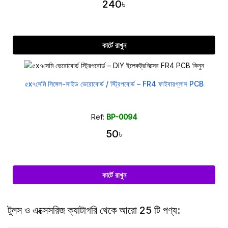
240৳
কার্টে রাখুন
৫x৭সেমি সিঙ্গেল-সাইড ভেরোবোর্ড / স্ট্রিপবোর্ড – FR4 ফাইবারগ্লাস PCB
Ref:
BP-0094
50৳
কার্টে রাখুন
টুলস ও এক্সেসরিজ ক্যাটাগরি থেকে আরো 25 টি পণ্য: