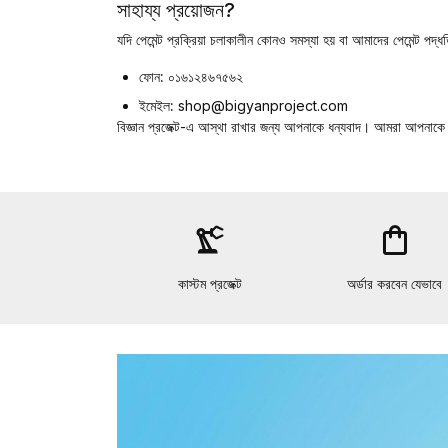
সাহায্য প্রয়োজন?
যদি পেমেন্ট প্রক্রিয়া চলাকালীন কোনও সমস্যা হয় বা আমাদের পেমেন্ট প
ফোন:
০১৬১২৪৬৭৫৬২
ইমেইল:
shop@bigyanproject.com
বিজ্ঞান প্রজেক্ট
-এ আস্থা রাখার জন্য আপনাকে ধন্যবাদ। আমরা আপনাকে একট
precision_manufacturing
shopping_bag
কাস্টম প্রজেক্ট
অর্ডার করবেন যেভাবে