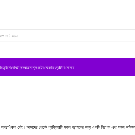
রডুইনো
রোবট
সেন্সর
ডিসপ্লে
মোটর
সোল্ডারিং
ব্যাটারি
সোলার
্রাধিকার দেই। আমাদের পেমেন্ট প্রক্রিয়াটি সকল গ্রাহকের জন্য একটি নিরাপদ এবং সহজ অভিজ্ঞত