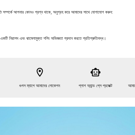
দ্ধতি সম্পর্কে আপনার কোনও প্রশ্ন থাকে, অনুগ্রহ করে আমাদের সাথে যোগাযোগ করুন:
ি নিরাপদ এবং ঝামেলামুক্ত শপিং অভিজ্ঞতা প্রদান করতে প্রতিশ্রুতিবদ্ধ।
location_on
smart_toy
গুগল ম্যাপে আমাদের লোকেশন
প্লাগ অ্যান্ড প্লে প্রজেক্ট
আমাদ