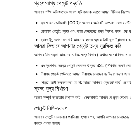
গ্রহণযোগ্য পেমেন্ট পদ্ধতি
আপনার শপিং অভিজ্ঞতাকে আরও সুবিধাজনক করতে আমরা বিভিন্ন নিরাপদ পে
ক্যাশ অন ডেলিভারি (COD):
আপনার অর্ডারটি আপনার দরজায় পৌঁছে
মোবাইল পেমেন্ট:
দ্রুত এবং সহজ লেনদেনের জন্য
বিকাশ
,
নগদ
, এবং
র
ব্যাংক ট্রান্সফার:
সরাসরি আমাদের ব্যাংক অ্যাকাউন্টে ফান্ড ট্রান্সফার 
আমরা কিভাবে আপনার পেমেন্ট তথ্য সুরক্ষিত করি
আপনার নিরাপত্তা আমাদের সর্বোচ্চ অগ্রাধিকার। এখানে আমরা কিভাবে আপন
এনক্রিপশন:
সমস্ত পেমেন্ট লেনদেন উন্নত SSL (সিকিউর সকেট লেয়ার
নিরাপদ পেমেন্ট গেটওয়ে:
আমরা নিরাপদে লেনদেন প্রক্রিয়া করার জন্য 
পেমেন্ট ডেটা সংরক্ষণ করা হয় না:
আমরা আপনার ক্রেডিট কার্ড, মোবাইল 
স্বচ্ছ মূল্য নির্ধারণ
আমরা সম্পূর্ণ স্বচ্ছতায় বিশ্বাস করি। চেকআউটে আপনি যে মূল্য দেখেন
পেমেন্ট নিশ্চিতকরণ
আপনার পেমেন্ট সফলভাবে প্রক্রিয়া হওয়ার পর, আপনি আপনার লেনদেনের
করতে এখানে রয়েছে।