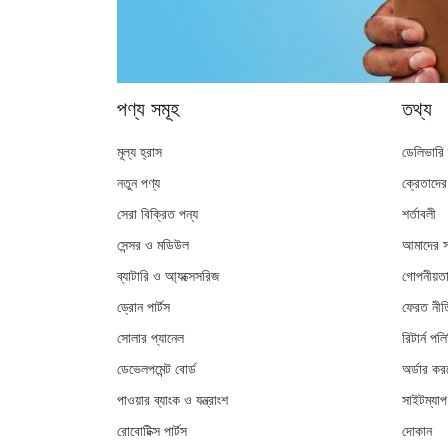
পণ্য সমূহ
তথ্য
মূল্য হ্রাস
ডেলিভারি
নতুন পণ্য
ক্রেতাদে
সেরা বিক্রিত পন্য
শর্তাবলী
সেন্সর ও মডিউল
আমাদের সম
ব্যাটারি ও আ্যক্সেসরিজ
গোপনীয়তা
ড্রোন পার্টস
ফেরত নীত
সোলার প্যানেল
রিটার্ন পল
ডেভেলপমেন্ট বোর্ড
অর্ডার কর
পাওয়ার ব্যাংক ও যন্ত্রাংশ
সাইটম্যাপ
রোবোটিক্স পার্টস
দোকান