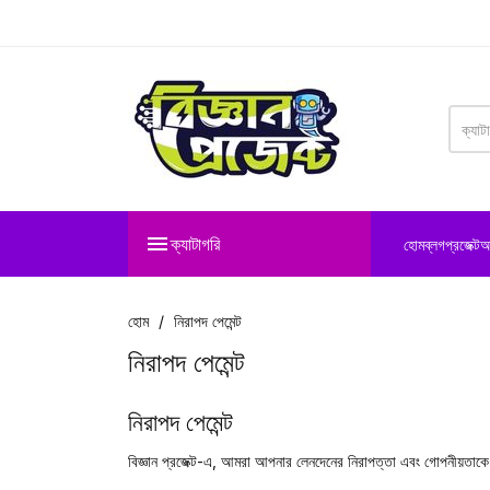

ক্যাটাগরি
হোম
ব্লগ
প্রজেক্ট
আ
হোম
নিরাপদ পেমেন্ট
নিরাপদ পেমেন্ট
নিরাপদ পেমেন্ট
বিজ্ঞান প্রজেক্ট
-এ, আমরা আপনার লেনদেনের নিরাপত্তা এবং গোপনীয়তাকে অগ