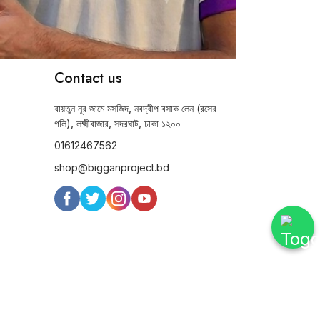
Contact us
বায়তুন নূর জামে মসজিদ, নবদ্বীপ বসাক লেন (রসের
গলি), লক্ষ্মীবাজার, সদরঘাট, ঢাকা ১২০০
01612467562
shop@bigganproject.bd