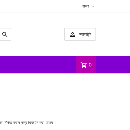
বাংলা



অ্যাকাউন্ট
shopping_cart
0
া নিশ্চিত করার জন্য ডিজাইন করা হয়েছে।