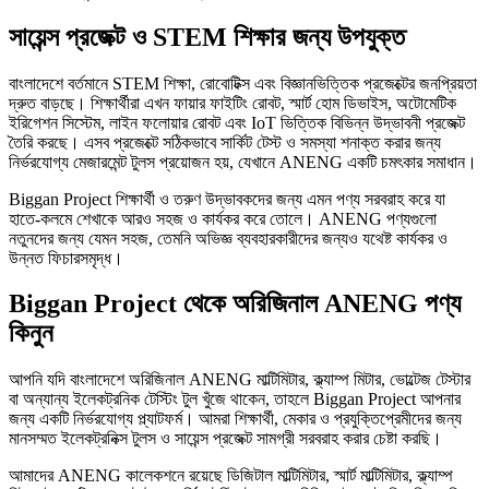
সায়েন্স প্রজেক্ট ও STEM শিক্ষার জন্য উপযুক্ত
বাংলাদেশে বর্তমানে STEM শিক্ষা, রোবোটিক্স এবং বিজ্ঞানভিত্তিক প্রজেক্টের জনপ্রিয়তা
দ্রুত বাড়ছে। শিক্ষার্থীরা এখন ফায়ার ফাইটিং রোবট, স্মার্ট হোম ডিভাইস, অটোমেটিক
ইরিগেশন সিস্টেম, লাইন ফলোয়ার রোবট এবং IoT ভিত্তিক বিভিন্ন উদ্ভাবনী প্রজেক্ট
তৈরি করছে। এসব প্রজেক্টে সঠিকভাবে সার্কিট টেস্ট ও সমস্যা শনাক্ত করার জন্য
নির্ভরযোগ্য মেজারমেন্ট টুলস প্রয়োজন হয়, যেখানে ANENG একটি চমৎকার সমাধান।
Biggan Project শিক্ষার্থী ও তরুণ উদ্ভাবকদের জন্য এমন পণ্য সরবরাহ করে যা
হাতে-কলমে শেখাকে আরও সহজ ও কার্যকর করে তোলে। ANENG পণ্যগুলো
নতুনদের জন্য যেমন সহজ, তেমনি অভিজ্ঞ ব্যবহারকারীদের জন্যও যথেষ্ট কার্যকর ও
উন্নত ফিচারসমৃদ্ধ।
Biggan Project থেকে অরিজিনাল ANENG পণ্য
কিনুন
আপনি যদি বাংলাদেশে অরিজিনাল ANENG মাল্টিমিটার, ক্ল্যাম্প মিটার, ভোল্টেজ টেস্টার
বা অন্যান্য ইলেকট্রনিক টেস্টিং টুল খুঁজে থাকেন, তাহলে Biggan Project আপনার
জন্য একটি নির্ভরযোগ্য প্ল্যাটফর্ম। আমরা শিক্ষার্থী, মেকার ও প্রযুক্তিপ্রেমীদের জন্য
মানসম্মত ইলেকট্রনিক্স টুলস ও সায়েন্স প্রজেক্ট সামগ্রী সরবরাহ করার চেষ্টা করছি।
আমাদের ANENG কালেকশনে রয়েছে ডিজিটাল মাল্টিমিটার, স্মার্ট মাল্টিমিটার, ক্ল্যাম্প