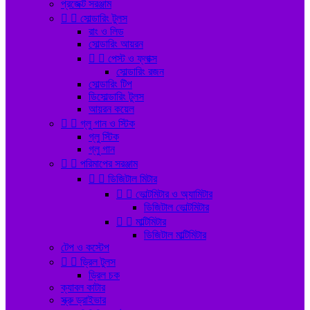
প্রজেক্ট সরঞ্জাম


সোল্ডারিং টুলস
রাং ও লিড
সোল্ডারিং আয়রন


পেস্ট ও ফ্লাক্স
সোল্ডারিং রজন
সোল্ডারিং টিপ
ডিসোল্ডারিং টুলস
আয়রন কয়েল


গ্লু গান ও স্টিক
গ্লু স্টিক
গ্লু গান


পরিমাপের সরঞ্জাম


ডিজিটাল মিটার


ভোল্টমিটার ও অ্যামিটার
ডিজিটাল ভোল্টমিটার


মাল্টিমিটার
ডিজিটাল মাল্টিমিটার
টেপ ও কস্টেপ


ড্রিল টুলস
ড্রিল চক
ক্যাবল কাটার
স্ক্রু ড্রাইভার