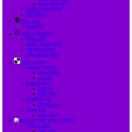
পাওয়ার ব্যাংক কেস
SMPS পাওয়ার সাপ্লাই
মিনি ইউপিএস
কিট ও কম্বো
প্রজেক্ট কিট
আইসি ও মাইক্রোচিপ
টাইমার আইসি
ভোল্টেজ রেগুলেটর আইসি
প্রোগ্রামার ডিভাইস
মোটর ড্রাইভার আইসি
কেবল ও কানেক্টর
ব্রেডবোর্ড ও জাম্পার
জাম্পার ক্যাবল
ব্রেডবোর্ড
কানেক্টর & ক্লিপ
হেডার পিন
টার্মিনাল ব্লক
কানেক্টিভিটি কেবল
ইউএসবি কেবল
পাওয়ার জ্যাক
ব্যারেল জ্যাক
অডিও কম্পোনেন্টস
স্পিকার ও বাজার
পিজো সেন্সর