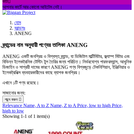
কার্ট

আপনার কার্টে আর কোনো আইটেম নেই।
হোম
ব্রান্ডসঃ
ANENG
ব্র্যান্ডের নাম অনুযায়ী পণ্যের তালিকা ANENG
ANENG একটি জনপ্রিয় ও বিশ্বস্ত ব্র্যান্ড, যা ডিজিটাল মাল্টিমিটার, ক্ল্যাম্প মিটার এবং
বিভিন্ন ইলেকট্রনিক টেস্টিং টুল তৈরির জন্য পরিচিত। নির্ভরযোগ্য পারফরম্যান্স, আধুনিক
ডিজাইন ও সাশ্রয়ী দামের কারণে ANENG পণ্য বিশ্বজুড়ে টেকনিশিয়ান, ইঞ্জিনিয়ার ও
ইলেকট্রনিক্স ব্যবহারকারীদের কাছে ব্যাপক জনপ্রিয়।
এখানে ১টি পণ্য রয়েছে।
সাজানোর জন্য:
পছন্দ করুন

Relevance
Name, A to Z
Name, Z to A
Price, low to high
Price,
high to low
Showing 1-1 of 1 item(s)