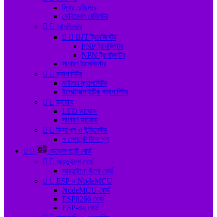
স্থির রেজিস্টর
ভেরিয়েবল রেজিস্টর


ট্রানজিস্টর


BJT ট্রানজিস্টর
PNP ট্রানজিস্টর
NPN ট্রানজিস্টর
সাধারণ ট্রানজিস্টর


ক্যাপাসিটর
মাইলার ক্যাপাসিটর
ইলেক্ট্রোলাইটিক ক্যাপাসিটর


ডায়োড
LED ডায়োড
সাধারণ ডায়োড


ডিসপ্লে ও ইন্ডিকেটর
৭ সেগমেন্ট ডিসপ্লে


ডেভেলপমেন্ট বোর্ড


আরডুইনো বোর্ড
আরডুইনো উনো বোর্ড


ESP ও NodeMCU
NodeMCU বোর্ড
ESP8266 বোর্ড
ESP-৩২ বোর্ড