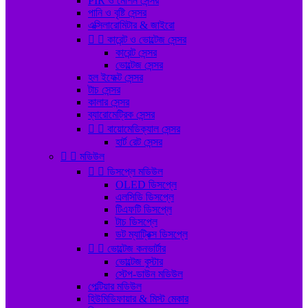
PIR ও মোশন সেন্সর
পানি ও বৃষ্টি সেন্সর
এক্সিলারোমিটার & জাইরো


কারেন্ট ও ভোল্টেজ সেন্সর
কারেন্ট সেন্সর
ভোল্টেজ সেন্সর
হল ইফেক্ট সেন্সর
টাচ সেন্সর
কালার সেন্সর
ব্যারোমেট্রিক সেন্সর


বায়োমেডিক্যাল সেন্সর
হার্ট রেট সেন্সর


মডিউল


ডিসপ্লে মডিউল
OLED ডিসপ্লে
এলসিডি ডিসপ্লে
টিএফটি ডিসপ্লে
টাচ ডিসপ্লে
ডট ম্যাট্রিক্স ডিসপ্লে


ভোল্টেজ কনভার্টার
ভোল্টেজ বুস্টার
স্টেপ-ডাউন মডিউল
পেল্টিয়ার মডিউল
হিউমিডিফায়ার & মিস্ট মেকার