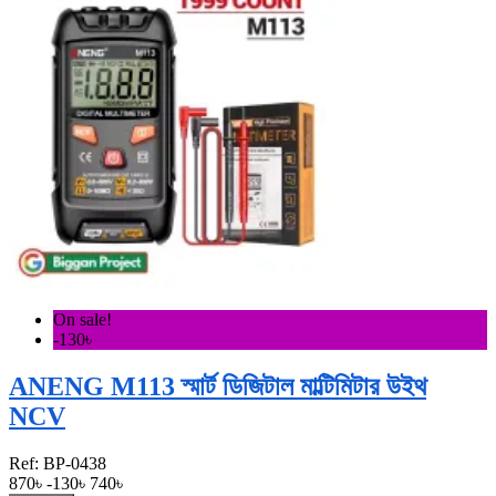
On sale!
-130৳
ANENG M113 স্মার্ট ডিজিটাল মাল্টিমিটার উইথ
NCV
Ref:
BP-0438
870৳
-130৳
740৳