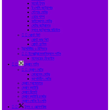
সার্ভো টুলস
ইএসসি কন্ট্রোলার
স্টেপার মোটর
এয়ার পাম্প
ভাইব্রেশন মোটর
মোটর কন্ট্রোলার
ফ্যান কন্ট্রোলার মডিউল


রোবট কিট
রোবট কার কিট
রোবট চেসিস
ট্রান্সমিটার ও রিসিভার


ইলেক্ট্রোমেকানিক্যাল পার্টস
সলেনয়েড ডিভাইস


ড্রোন পার্টস


ড্রোন মোটর
কোরলেস মোটর
ব্রাশবিহীন মোটর
ড্রোন প্রপেললার
ড্রোন ব্যাটারি
ড্রোন রিমোট
ড্রোন ব্যাটারি চার্জার
ড্রোন মোটর ইএসসি


টুলস ও এক্সেসরিজ