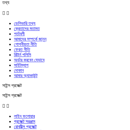
তথ্য


ডেলিভারি তথ্য
ক্রেতাদের মতামত
শর্তাবলী
আমাদের সম্পর্কে জানুন
গোপনীয়তা নীতি
ফেরত নীতি
রিটার্ন পলিসি
অর্ডার করবেন যেভাবে
সাইটম্যাপ
দোকান
আমার অ্যাকাউন্ট
সাইন্স প্রজেক্ট
সাইন্স প্রজেক্ট


লাইন ফলোয়ার
প্রজেক্ট সরঞ্জাম
রোবটিক্স প্রজেক্ট