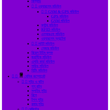
কিপ্যাড


ওয়্যারলেস মডিউল


GSM & GPS মডিউল
GPS মডিউল
GSM মডিউল
ব্লুটুথ মডিউল
RFID মডিউল
এনআরএফ মডিউল
ওয়্যারলেস অ্যান্টেনা


লাইট মডিউল
লেজার মডিউল
রিয়েল টাইম ক্লক
জয়স্টিক মডিউল
এসডি কার্ড মডিউল
সাউন্ড মডিউল
হিটিং মডিউল


বেসিক কম্পোনেন্ট


সুইচ ও বাটন
পুশ বাটন
স্লাইড সুইচ
রিলে
টগল সুইচ
রকার সুইচ


রেজিস্টর