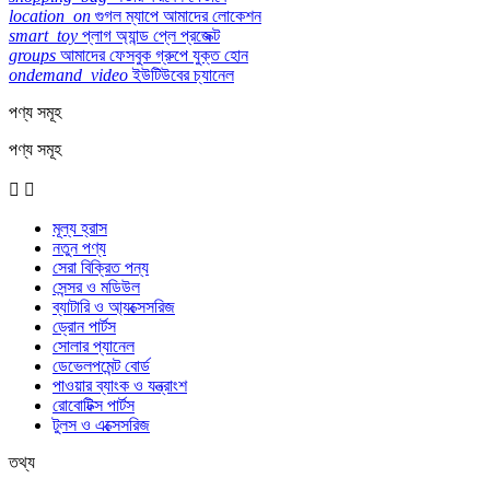
location_on
গুগল ম্যাপে আমাদের লোকেশন
smart_toy
প্লাগ অ্যান্ড প্লে প্রজেক্ট
groups
আমাদের ফেসবুক গ্রুপে যুক্ত হোন
ondemand_video
ইউটিউবের চ্যানেল
পণ্য সমূহ
পণ্য সমূহ


মূল্য হ্রাস
নতুন পণ্য
সেরা বিক্রিত পন্য
সেন্সর ও মডিউল
ব্যাটারি ও আ্যক্সেসরিজ
ড্রোন পার্টস
সোলার প্যানেল
ডেভেলপমেন্ট বোর্ড
পাওয়ার ব্যাংক ও যন্ত্রাংশ
রোবোটিক্স পার্টস
টুলস ও এক্সেসরিজ
তথ্য