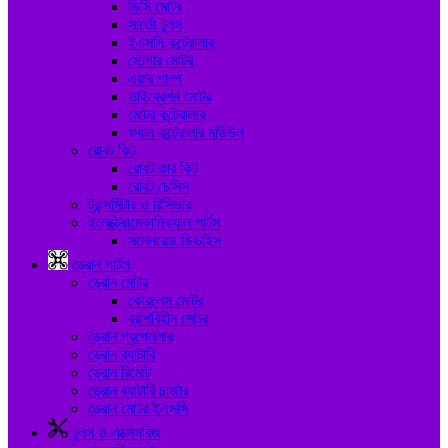
ডিসি মোটর
সার্ভো টুলস
ইএসসি কন্ট্রোলার
স্টেপার মোটর
এয়ার পাম্প
ভাইব্রেশন মোটর
মোটর কন্ট্রোলার
ফ্যান কন্ট্রোলার মডিউল
রোবট কিট
রোবট কার কিট
রোবট চেসিস
ট্রান্সমিটার ও রিসিভার
ইলেক্ট্রোমেকানিক্যাল পার্টস
সলেনয়েড ডিভাইস
ড্রোন পার্টস
ড্রোন মোটর
কোরলেস মোটর
ব্রাশবিহীন মোটর
ড্রোন প্রপেললার
ড্রোন ব্যাটারি
ড্রোন রিমোট
ড্রোন ব্যাটারি চার্জার
ড্রোন মোটর ইএসসি
টুলস ও এক্সেসরিজ