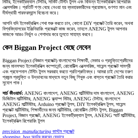
মিটার, ইলেকট্রিক্যাল টেস্টার, সার্কিট টেস্টিং টুলস এবং বিভিন্ন ইলেকট্রনিক্স রিপেয়ারিং
এক্সেসরিজ। প্রতিটি পণ্য বেছে নেওয়া হয় ব্যবহারকারীদের প্রয়োজন, গুণগত মান এবং
দীর্ঘস্থায়ী পারফরম্যান্স বিবেচনা করে।
আপনি যদি ইলেকট্রনিক্স শেখা শুরু করতে চান, কোনো DIY প্রজেক্ট তৈরি করেন, অথবা
বিশ্ববিদ্যালয়ের ইঞ্জিনিয়ারিং প্রজেক্টে কাজ করেন, তাহলে ANENG টুলস আপনার
কাজকে আরও নির্ভুল ও পেশাদার করে তুলতে সাহায্য করবে।
কেন Biggan Project বেছে নেবেন
Biggan Project (বিজ্ঞান প্রজেক্ট) বাংলাদেশের শিক্ষার্থী, মেকার ও প্রযুক্তিপ্রেমীদের
জন্য মানসম্মত ইলেকট্রনিক্স কম্পোনেন্ট, রোবোটিক্স এক্সেসরিজ, সায়েন্স প্রজেক্ট সামগ্রী
এবং প্রফেশনাল টেস্টিং টুলস সরবরাহ করতে প্রতিশ্রুতিবদ্ধ। আমরা চাই দেশের তরুণ
প্রজন্ম প্রযুক্তি ও উদ্ভাবনের মাধ্যমে নতুন কিছু শিখুক এবং বাস্তব প্রজেক্ট তৈরি করার
সুযোগ পাক।
সার্চ কীওয়ার্ড:
ANENG বাংলাদেশ, ANENG মাল্টিমিটার দাম বাংলাদেশ, ANENG
ডিজিটাল মাল্টিমিটার, ANENG ক্ল্যাম্প মিটার, ANENG টেস্টার, বাংলাদেশে
ANENG মাল্টিমিটার, Arduino প্রজেক্ট টুলস, DIY ইলেকট্রনিক্স টুলস, সায়েন্স
প্রজেক্ট মাল্টিমিটার, শিক্ষার্থীদের জন্য মাল্টিমিটার, রোবোটিক্স টেস্টিং টুলস, Biggan
Project, বিজ্ঞান প্রজেক্ট, ANENG ইলেকট্রিক্যাল টুলস, ANENG স্মার্ট মাল্টিমিটার,
ইলেকট্রনিক্স রিপেয়ারিং টুলস
precision_manufacturing
কাস্টম প্রজেক্ট
shopping_bag
অর্ডার করবেন যেভাবে