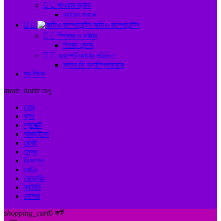


পাওয়ার জ্যাক
ব্যারেল জ্যাক


অডিও কম্পোনেন্টস


স্পিকার ও বাজার
পিজো সেন্সর


অ্যাম্পলিফায়ার মডিউল
ক্লাস ডি অ্যাম্প্লিফায়ার
সব লিংক
more_horiz
মেনু
হোম
ব্লগ
প্রজেক্ট
আরডুইনো
রোবট
সেন্সর
ডিসপ্লে
মোটর
সোল্ডারিং
ব্যাটারি
সোলার
shopping_cart
0
কার্ট