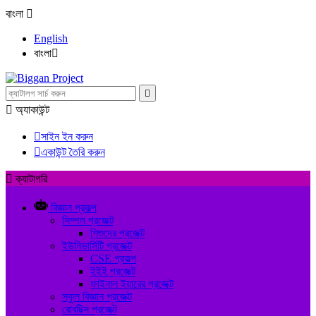
বাংলা

English
বাংলা



অ্যাকাউন্ট

সাইন ইন করুন

একাউন্ট তৈরি করুন

ক্যাটাগরি
বিজ্ঞান প্রকল্প
সিম্পল প্রজেক্ট
শিশুদের প্রজেক্ট
ইউনিভার্সিটি প্রজেক্ট
CSE প্রকল্প
ইইই প্রজেক্ট
ফাইনাল ইয়ারের প্রজেক্ট
স্কুল বিজ্ঞান প্রজেক্ট
রোবটিক্স প্রজেক্ট