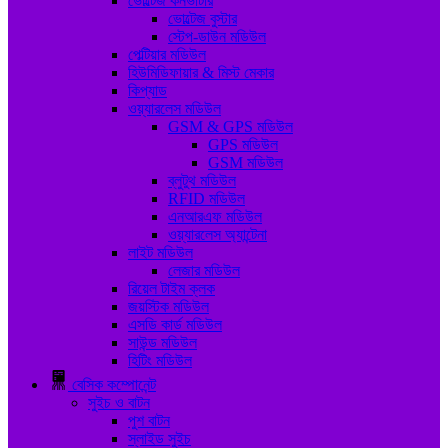
ভোল্টেজ কনভার্টার
ভোল্টেজ বুস্টার
স্টেপ-ডাউন মডিউল
পেল্টিয়ার মডিউল
হিউমিডিফায়ার & মিস্ট মেকার
কিপ্যাড
ওয়্যারলেস মডিউল
GSM & GPS মডিউল
GPS মডিউল
GSM মডিউল
ব্লুটুথ মডিউল
RFID মডিউল
এনআরএফ মডিউল
ওয়্যারলেস অ্যান্টেনা
লাইট মডিউল
লেজার মডিউল
রিয়েল টাইম ক্লক
জয়স্টিক মডিউল
এসডি কার্ড মডিউল
সাউন্ড মডিউল
হিটিং মডিউল
বেসিক কম্পোনেন্ট
সুইচ ও বাটন
পুশ বাটন
স্লাইড সুইচ