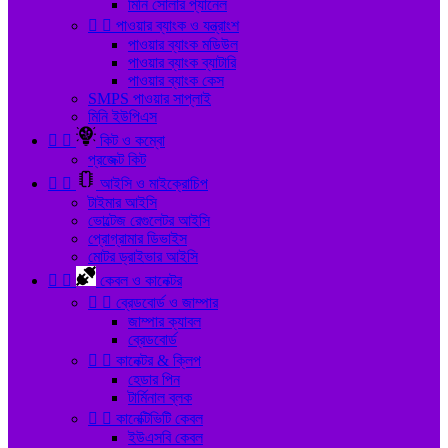
মিনি সোলার প্যানেল


পাওয়ার ব্যাংক ও যন্ত্রাংশ
পাওয়ার ব্যাংক মডিউল
পাওয়ার ব্যাংক ব্যাটারি
পাওয়ার ব্যাংক কেস
SMPS পাওয়ার সাপ্লাই
মিনি ইউপিএস


কিট ও কম্বো
প্রজেক্ট কিট


আইসি ও মাইক্রোচিপ
টাইমার আইসি
ভোল্টেজ রেগুলেটর আইসি
প্রোগ্রামার ডিভাইস
মোটর ড্রাইভার আইসি


কেবল ও কানেক্টর


ব্রেডবোর্ড ও জাম্পার
জাম্পার ক্যাবল
ব্রেডবোর্ড


কানেক্টর & ক্লিপ
হেডার পিন
টার্মিনাল ব্লক


কানেক্টিভিটি কেবল
ইউএসবি কেবল