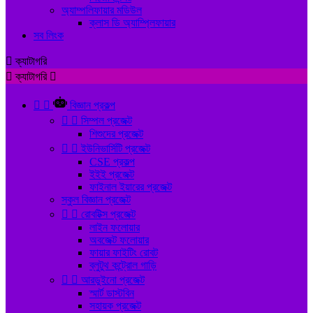
অ্যাম্পলিফায়ার মডিউল
ক্লাস ডি অ্যাম্প্লিফায়ার
সব লিংক

ক্যাটাগরি

ক্যাটাগরি



বিজ্ঞান প্রকল্প


সিম্পল প্রজেক্ট
শিশুদের প্রজেক্ট


ইউনিভার্সিটি প্রজেক্ট
CSE প্রকল্প
ইইই প্রজেক্ট
ফাইনাল ইয়ারের প্রজেক্ট
স্কুল বিজ্ঞান প্রজেক্ট


রোবটিক্স প্রজেক্ট
লাইন ফলোয়ার
অবজেক্ট ফলোয়ার
ফায়ার ফাইটিং রোবট
ব্লুটুথ কন্ট্রোল গাড়ি


আরডুইনো প্রজেক্ট
স্মার্ট ডাস্টবিন
সহায়ক প্রজেক্ট