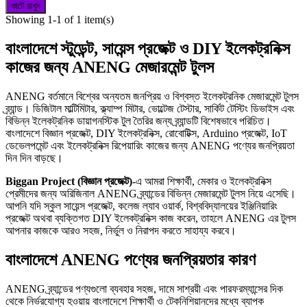
কার্টে রাখুন
Showing 1-1 of 1 item(s)
বাংলাদেশে স্টুডেন্ট, সায়েন্স প্রজেক্ট ও DIY ইলেকট্রনিক্স
কাজের জন্য ANENG মেজারমেন্ট টুলস
ANENG বর্তমানে বিশ্বের অন্যতম জনপ্রিয় ও বিশ্বস্ত ইলেকট্রনিক মেজারমেন্ট টুলস
ব্র্যান্ড। ডিজিটাল মাল্টিমিটার, ক্ল্যাম্প মিটার, ভোল্টেজ টেস্টার, সার্কিট টেস্টিং ডিভাইস এবং
বিভিন্ন ইলেকট্রনিক ডায়াগনস্টিক টুল তৈরির জন্য ব্র্যান্ডটি বিশেষভাবে পরিচিত।
বাংলাদেশে বিজ্ঞান প্রজেক্ট, DIY ইলেকট্রনিক্স, রোবোটিক্স, Arduino প্রজেক্ট, IoT
ডেভেলপমেন্ট এবং ইলেকট্রনিক্স রিপেয়ারিং কাজের জন্য ANENG পণ্যের জনপ্রিয়তা
দিন দিন বাড়ছে।
Biggan Project (বিজ্ঞান প্রজেক্ট)
-এ আমরা শিক্ষার্থী, মেকার ও ইলেকট্রনিক্স
প্রেমীদের জন্য অরিজিনাল ANENG ব্র্যান্ডের বিভিন্ন মেজারমেন্ট টুলস নিয়ে এসেছি।
আপনি যদি স্কুল সায়েন্স প্রজেক্ট, কলেজ ল্যাব ওয়ার্ক, বিশ্ববিদ্যালয়ের ইঞ্জিনিয়ারিং
প্রজেক্ট অথবা ব্যক্তিগত DIY ইলেকট্রনিক্স কাজ করেন, তাহলে ANENG এর টুলস
আপনার কাজকে আরও সহজ, নির্ভুল ও নিরাপদ করতে সাহায্য করবে।
বাংলাদেশে ANENG পণ্যের জনপ্রিয়তার কারণ
ANENG ব্র্যান্ডের পণ্যগুলো ব্যবহার সহজ, দামে সাশ্রয়ী এবং পারফরম্যান্সের দিক
থেকে নির্ভরযোগ্য হওয়ায় বাংলাদেশে শিক্ষার্থী ও টেকনিশিয়ানদের মধ্যে ব্যাপক