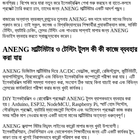
জনপ্রিয়। বিশেষ করে যারা নতুন করে ইলেকট্রনিক্স শেখা শুরু করছেন বা হাতে-কলমে
প্রজেক্ট তৈরি করতে চান, তাদের জন্য ANENG মাল্টিমিটার একটি আদর্শ পছন্দ।
বাজারের অন্যান্য ব্যয়বহুল ব্র্যান্ডের তুলনায় ANENG কম দামে ভালো মানের ফিচার
প্রদান করে। তাই স্কুল, কলেজ ও বিশ্ববিদ্যালয়ের শিক্ষার্থীরা প্র্যাকটিক্যাল কাজ, সার্কিট
টেস্টিং, ব্যাটারি চেকিং, সেন্সর টেস্টিং এবং পাওয়ার সাপ্লাই মাপার জন্য ANENG
ডিভাইস ব্যবহার করতে স্বাচ্ছন্দ্যবোধ করেন।
ANENG মাল্টিমিটার ও টেস্টিং টুলস কী কী কাজে ব্যবহার
করা যায়
ANENG ডিজিটাল মাল্টিমিটার দিয়ে AC/DC ভোল্টেজ, কারেন্ট, রেজিস্ট্যান্স, কন্টিনিউটি,
ক্যাপাসিট্যান্স, ফ্রিকোয়েন্সি এবং বিভিন্ন ইলেকট্রনিক কম্পোনেন্ট পরীক্ষা করা যায়। এটি
ইলেকট্রনিক্স সার্কিট সমস্যা শনাক্ত করা, সংযোগ ঠিক আছে কিনা যাচাই করা এবং বিভিন্ন
সেন্সরের কার্যকারিতা পরীক্ষা করার জন্য খুবই কার্যকর।
DIY ইলেকট্রনিক্স ও রোবোটিক্স প্রজেক্টে ANENG টুলস ব্যাপকভাবে ব্যবহার করা
হয়। Arduino, ESP32, NodeMCU, Raspberry Pi, স্মার্ট হোম সিস্টেম,
সৌরবিদ্যুৎ প্রজেক্ট, ব্যাটারি ম্যানেজমেন্ট সিস্টেম এবং অটোমেশন প্রজেক্টে কাজ করার
সময় সঠিক মাপ নেওয়ার জন্য একটি ভালো মানের মাল্টিমিটার অত্যন্ত গুরুত্বপূর্ণ।
ANENG ক্ল্যাম্প মিটার বিদ্যুৎ লাইনের কারেন্ট মাপার জন্য খুবই উপযোগী।
ইলেকট্রিশিয়ান, টেকনিশিয়ান এবং ভোকেশনাল শিক্ষার্থীদের জন্য এটি একটি কার্যকর টুল,
কারণ তার না খুলেই নিরাপদভাবে কারেন্ট পরিমাপ করা যায়।