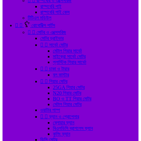


রাস্পবেরি ও এক্সেসরিজ
রাস্পবেরি পাই
রাস্পবেরি পাই কেস
টিটিএল মডিউল


রোবোটিক্স পার্টস


মোটর ও এক্সেসরিজ
মোটর ড্রাইভার


সার্ভো মোটর
মেটাল গিয়ার সার্ভো
মাইক্রো সার্ভো মোটর
প্লাস্টিক গিয়ার সার্ভো


চাকা ও টায়ার
বল কাস্টার


গিয়ার মোটর
25GA গিয়ার মোটর
N20 গিয়ার মোটর
BO ও TT গিয়ার মোটর
মেটাল গিয়ার মোটর
ওয়াটার পাম্প


ফ্যান ও প্রোপেলার
ব্লোয়ার ফ্যান
বিএলডিসি ব্রাশলেস ফ্যান
কুলিং ফ্যান
ডিসি মোটর