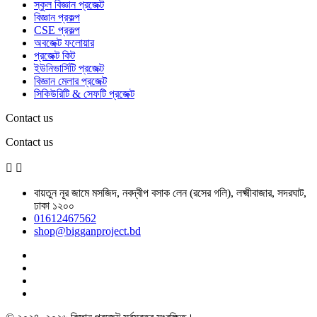
স্কুল বিজ্ঞান প্রজেক্ট
বিজ্ঞান প্রকল্প
CSE প্রকল্প
অবজেক্ট ফলোয়ার
প্রজেক্ট কিট
ইউনিভার্সিটি প্রজেক্ট
বিজ্ঞান মেলার প্রজেক্ট
সিকিউরিটি & সেফটি প্রজেক্ট
Contact us
Contact us


বায়তুন নূর জামে মসজিদ, নবদ্বীপ বসাক লেন (রসের গলি), লক্ষ্মীবাজার, সদরঘাট,
ঢাকা ১২০০
01612467562
shop@bigganproject.bd